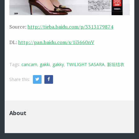
Source:
http://tieba.baidu.com/p/3313179874
DL:
http://pan.baidu.com/s/1i3660nV
Tags:
cancam
,
gakki
,
gakky
,
TWILIGHT SASARA
,
新垣结衣
Share this:
Twitter
Facebook
About