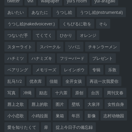
twitter
vivi
wallpaper
yui's room
yui-aragaki
あいたい
あなたに
うつし絵
うつし絵(instrumental)
うつし絵(nakedvoicever.)
くちびるに歌を
そら
つないだ手
てくてく
ひかり
オレンジ
スターライト
スパークル
ソバニ
チキンラーメン
ハチミツ
ハナミズキ
フリーバード
プレゼント
ペアリング
メモリーズ
レインボウ
专辑
乐敦
乱马1/2
优衣库
佳能
全开女孩
再说一次我爱你
写真
冲绳
励志
十六茶
原创
台历
周刊文春
唇上之歌
唇上的歌
图片
壁纸
大泉洋
女性自身
小小恋歌
小鸡拉面
巣箱
年历
影像
志村动物园
愛を知りたくて
扉
掟上今日子の備忘録