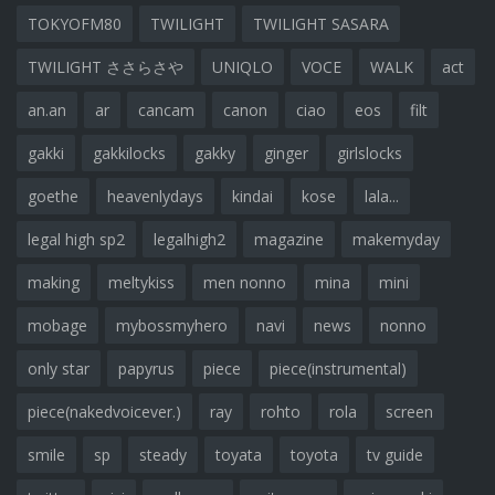
TOKYOFM80
TWILIGHT
TWILIGHT SASARA
TWILIGHT ささらさや
UNIQLO
VOCE
WALK
act
an.an
ar
cancam
canon
ciao
eos
filt
gakki
gakkilocks
gakky
ginger
girlslocks
goethe
heavenlydays
kindai
kose
lala...
legal high sp2
legalhigh2
magazine
makemyday
making
meltykiss
men nonno
mina
mini
mobage
mybossmyhero
navi
news
nonno
only star
papyrus
piece
piece(instrumental)
piece(nakedvoicever.)
ray
rohto
rola
screen
smile
sp
steady
toyata
toyota
tv guide