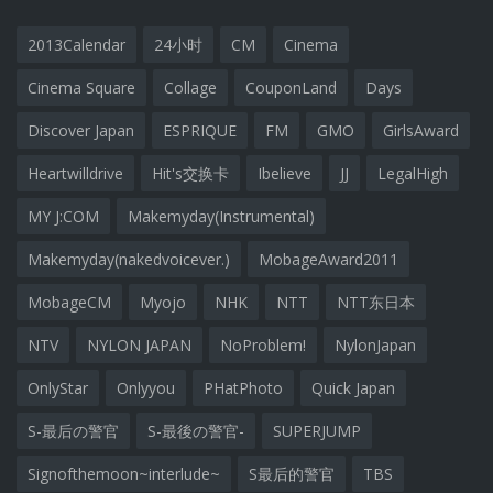
2013Calendar
24小时
CM
Cinema
Cinema Square
Collage
CouponLand
Days
Discover Japan
ESPRIQUE
FM
GMO
GirlsAward
Heartwilldrive
Hit's交换卡
Ibelieve
JJ
LegalHigh
MY J:COM
Makemyday(Instrumental)
Makemyday(nakedvoicever.)
MobageAward2011
MobageCM
Myojo
NHK
NTT
NTT东日本
NTV
NYLON JAPAN
NoProblem!
NylonJapan
OnlyStar
Onlyyou
PHatPhoto
Quick Japan
S-最后の警官
S-最後の警官-
SUPERJUMP
Signofthemoon~interlude~
S最后的警官
TBS