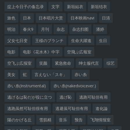
掟上今日子の备忘录
文字
新垣結衣
新垣结衣
旅色
日本
日本唱片大赏
日本映画navi
日清
明治
春火9
月刊
杂志
杂志扫图
潘婷
父女七日变
王様のブランチ
生命大躍進
生日
电影
电影《花水木》中字
空飛ぶ広報室
空飞ぶ広报室
笑颜
紧急救命
绅士服代言
综艺
美女
虹
言えない「スキ」
赤い糸
赤い糸(Instrumental)
赤い糸(nakedvoicever.)
逃げるは恥だが役に立つ
逃げ恥
逃跑可耻但有用
逃跑虽然可耻但很有用
逃避虽可耻但有用
進化論
陽のかげる丘
雪肌精
音乐
预告
飞翔情报室