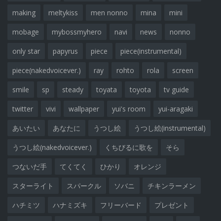
making
meltykiss
men nonno
mina
mini
mobage
mybossmyhero
navi
news
nonno
only star
papyrus
piece
piece(instrumental)
piece(nakedvoicever.)
ray
rohto
rola
screen
smile
sp
steady
toyata
toyota
tv guide
twitter
vivi
wallpaper
yui's room
yui-aragaki
あいたい
あなたに
うつし絵
うつし絵(instrumental)
うつし絵(nakedvoicever.)
くちびるに歌を
そら
つないだ手
てくてく
ひかり
オレンジ
スターライト
スパークル
ソバニ
チキンラーメン
ハチミツ
ハナミズキ
フリーバード
プレゼント