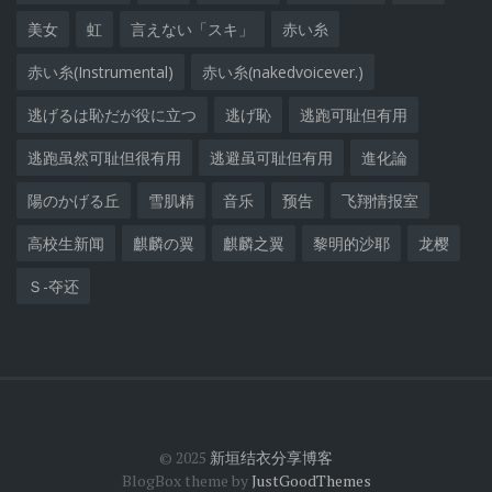
美女
虹
言えない「スキ」
赤い糸
赤い糸(Instrumental)
赤い糸(nakedvoicever.)
逃げるは恥だが役に立つ
逃げ恥
逃跑可耻但有用
逃跑虽然可耻但很有用
逃避虽可耻但有用
進化論
陽のかげる丘
雪肌精
音乐
预告
飞翔情报室
高校生新闻
麒麟の翼
麒麟之翼
黎明的沙耶
龙樱
Ｓ-夺还
© 2025
新垣结衣分享博客
BlogBox theme by
JustGoodThemes