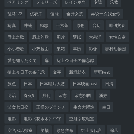
ペアリング
メモリーズ
レインボウ
专辑
乐敦
乱马1/2
优衣库
佳能
全开女孩
再说一次我爱你
写真
冲绳
励志
十六茶
原创
台历
周刊文春
唇上之歌
唇上的歌
图片
壁纸
大泉洋
女性自身
小小恋歌
小鸡拉面
巣箱
年历
影像
志村动物园
愛を知りたくて
扉
掟上今日子の備忘録
掟上今日子の备忘录
文字
新垣結衣
新垣结衣
旅色
日本
日本唱片大赏
日本映画navi
日清
明治
春火9
月刊
杂志
杂志扫图
潘婷
父女七日变
王様のブランチ
生命大躍進
生日
电影
电影《花水木》中字
空飛ぶ広報室
空飞ぶ広报室
笑颜
紧急救命
绅士服代言
综艺