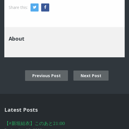
Share this:
Twitter
Facebook
About
Previous Post
Next Post
Post
navigation
Latest Posts
【#新垣結衣】このあと21:00