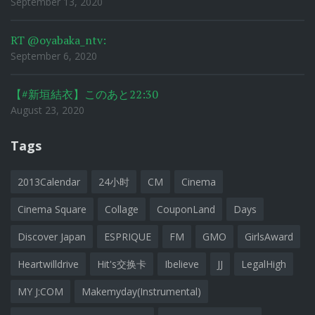
September 13, 2020
RT @oyabaka_ntv:
September 6, 2020
【#新垣結衣】このあと22:30
August 23, 2020
Tags
2013Calendar
24小时
CM
Cinema
Cinema Square
Collage
CouponLand
Days
Discover Japan
ESPRIQUE
FM
GMO
GirlsAward
Heartwilldrive
Hit's交换卡
Ibelieve
JJ
LegalHigh
MY J:COM
Makemyday(Instrumental)