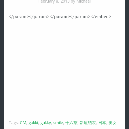
February 8, 2013
by Michael
</param>
</param>
</param>
</param>
</embed>
Tags:
CM
,
gakki
,
gakky
,
smile
,
十六茶
,
新垣结衣
,
日本
,
美女