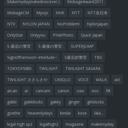
Makemyday(nakedvoicever.)
MobageAward2011
MobageCM
Myojo
NHK
NTT
NTT东日本
NTV
NYLON JAPAN
NoProblem!
NylonJapan
OnlyStar
Onlyyou
PHatPhoto
Quick Japan
S-最后の警官
S-最後の警官-
SUPERJUMP
Signofthemoon~interlude~
S最后的警官
TBS
TOKYOFM80
TWILIGHT
TWILIGHT SASARA
TWILIGHT ささらさや
UNIQLO
VOCE
WALK
act
an.an
ar
cancam
canon
ciao
eos
filt
gakki
gakkilocks
gakky
ginger
girlslocks
goethe
heavenlydays
kindai
kose
lala...
legal high sp2
legalhigh2
magazine
makemyday