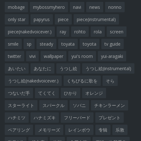
mobage
mybossmyhero
navi
news
nonno
only star
papyrus
piece
piece(instrumental)
piece(nakedvoicever.)
ray
rohto
rola
screen
smile
sp
steady
toyata
toyota
tv guide
twitter
vivi
wallpaper
yui's room
yui-aragaki
あいたい
あなたに
うつし絵
うつし絵(instrumental)
うつし絵(nakedvoicever.)
くちびるに歌を
そら
つないだ手
てくてく
ひかり
オレンジ
スターライト
スパークル
ソバニ
チキンラーメン
ハチミツ
ハナミズキ
フリーバード
プレゼント
ペアリング
メモリーズ
レインボウ
专辑
乐敦