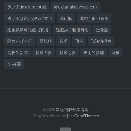
赤い糸(Instrumental)
赤い糸(nakedvoicever.)
逃げるは恥だが役に立つ
逃げ恥
逃跑可耻但有用
逃跑虽然可耻但很有用
逃避虽可耻但有用
進化論
陽のかげる丘
雪肌精
音乐
预告
飞翔情报室
高校生新闻
麒麟の翼
麒麟之翼
黎明的沙耶
龙樱
Ｓ-夺还
© 2025
新垣结衣分享博客
BlogBox theme by
JustGoodThemes