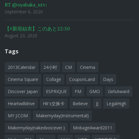
RT @oyabaka_ntv:
September 6, 2020
【#新垣結衣】このあと22:30
August 23, 2020
Tags
2013Calendar
24小时
CM
Cinema
Cinema Square
Collage
CouponLand
Days
Discover Japan
ESPRIQUE
FM
GMO
GirlsAward
Heartwilldrive
Hit's交换卡
Ibelieve
JJ
LegalHigh
MY J:COM
Makemyday(Instrumental)
Makemyday(nakedvoicever.)
MobageAward2011