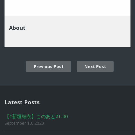
About
Previous Post
Next Post
Post
navigation
Latest Posts
【#新垣結衣】このあと21:00
September 13, 2020