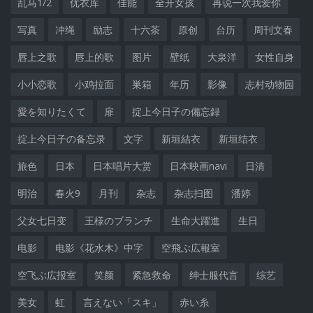
乱马1/2
优衣库
佳能
全开女孩
再说一次我爱你
写真
冲绳
励志
十六茶
原创
台历
周刊文春
唇上之歌
唇上的歌
图片
壁纸
大泉洋
女性自身
小小恋歌
小鸡拉面
巣箱
年历
影像
志村动物园
愛を知りたくて
扉
掟上今日子の備忘録
掟上今日子の备忘录
文字
新垣結衣
新垣结衣
旅色
日本
日本唱片大赏
日本映画navi
日清
明治
春火9
月刊
杂志
杂志扫图
潘婷
父女七日变
王様のブランチ
生命大躍進
生日
电影
电影《花水木》中字
空飛ぶ広報室
空飞ぶ広报室
笑颜
紧急救命
绅士服代言
综艺
美女
虹
言えない「スキ」
赤い糸