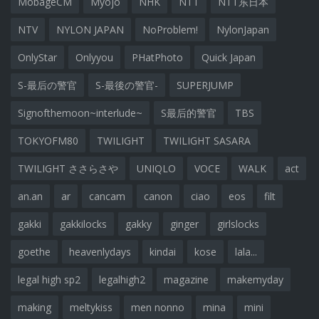
MobageCM
Myojo
NHK
NTT
NTT东日本
NTV
NYLON JAPAN
NoProblem!
NylonJapan
OnlyStar
Onlyyou
PHatPhoto
Quick Japan
S-最后の警官
S-最後の警官-
SUPERJUMP
Signofthemoon~interlude~
S最后的警官
TBS
TOKYOFM80
TWILIGHT
TWILIGHT SASARA
TWILIGHT ささらさや
UNIQLO
VOCE
WALK
act
an.an
ar
cancam
canon
ciao
eos
filt
gakki
gakkilocks
gakky
ginger
girlslocks
goethe
heavenlydays
kindai
kose
lala...
legal high sp2
legalhigh2
magazine
makemyday
making
meltykiss
men nonno
mina
mini