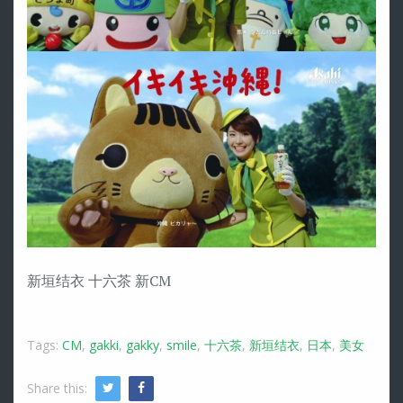
新垣结衣 十六茶 新CM
Tags:
CM
,
gakki
,
gakky
,
smile
,
十六茶
,
新垣结衣
,
日本
,
美女
Share this:
Twitter
Facebook