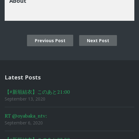
About
Previous Post
Next Post
Post
navigation
Latest Posts
【#新垣結衣】このあと21:00
September 13, 2020
RT @oyabaka_ntv:
September 6, 2020