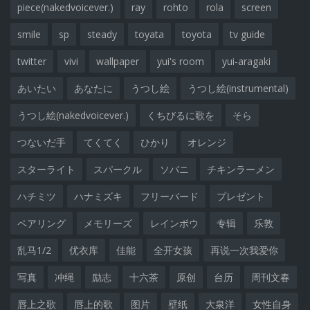
piece(nakedvoicever.)
ray
rohto
rola
screen
smile
sp
steady
toyata
toyota
tv guide
twitter
vivi
wallpaper
yui's room
yui-aragaki
あいたい
あなたに
うつし絵
うつし絵(instrumental)
うつし絵(nakedvoicever.)
くちびるに歌を
そら
つないだ手
てくてく
ひかり
オレンジ
スターライト
スパークル
ソバニ
チキンラーメン
ハチミツ
ハナミズキ
フリーバード
プレゼント
ペアリング
メモリーズ
レインボウ
专辑
乐敦
乱马1/2
优衣库
佳能
全开女孩
再说一次我爱你
写真
冲绳
励志
十六茶
原创
台历
周刊文春
唇上之歌
唇上的歌
图片
壁纸
大泉洋
女性自身