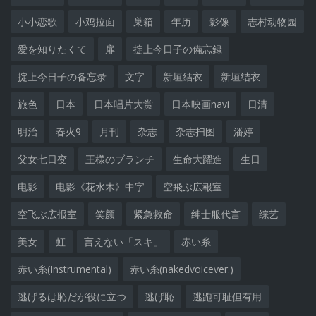
小小恋歌
小鸡拉面
巣箱
年历
影像
志村动物园
愛を知りたくて
扉
掟上今日子の備忘録
掟上今日子の备忘录
文字
新垣結衣
新垣结衣
旅色
日本
日本唱片大赏
日本映画navi
日清
明治
春火9
月刊
杂志
杂志扫图
潘婷
父女七日变
王様のブランチ
生命大躍進
生日
电影
电影《花水木》中字
空飛ぶ広報室
空飞ぶ広报室
笑颜
紧急救命
绅士服代言
综艺
美女
虹
言えない「スキ」
赤い糸
赤い糸(Instrumental)
赤い糸(nakedvoicever.)
逃げるは恥だが役に立つ
逃げ恥
逃跑可耻但有用