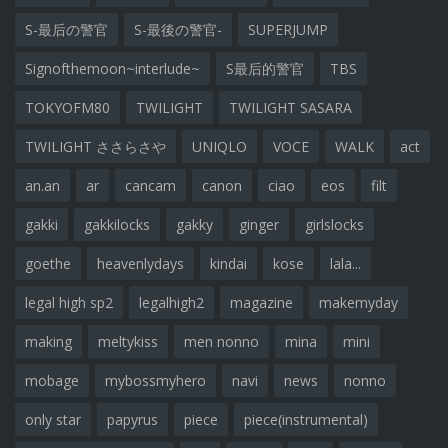
S-最后の警官
S-最後の警官-
SUPERJUMP
Signofthemoon~interlude~
S最后的警官
TBS
TOKYOFM80
TWILIGHT
TWILIGHT SASARA
TWILIGHT ささらさや
UNIQLO
VOCE
WALK
act
an.an
ar
cancam
canon
ciao
eos
filt
gakki
gakkilocks
gakky
ginger
girlslocks
goethe
heavenlydays
kindai
kose
lala...
legal high sp2
legalhigh2
magazine
makemyday
making
meltykiss
men nonno
mina
mini
mobage
mybossmyhero
navi
news
nonno
only star
papyrus
piece
piece(instrumental)