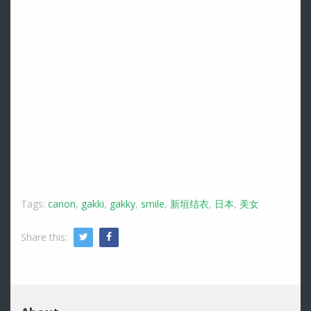
Tags:
canon
,
gakki
,
gakky
,
smile
,
新垣结衣
,
日本
,
美女
Share this:
Twitter
Facebook