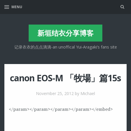
Sea
MENU
新垣结衣分享博客
记录衣衣的点点滴滴-an unoffical Yui-Aragaki’s fans site
canon EOS-M 「牧場」篇15s
November 25, 2012
by Michael
</param>
</param>
</param>
</param>
</embed>