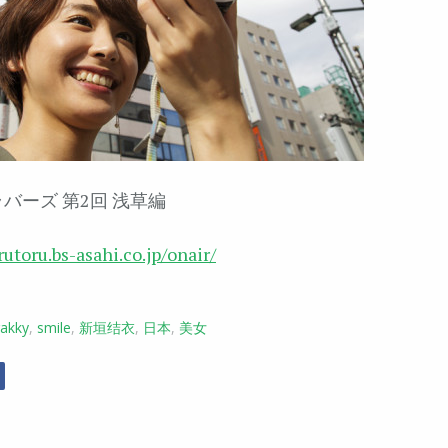
☆ラバーズ 第2回 浅草編
rutoru.bs-asahi.co.jp/onair/
akky
,
smile
,
新垣结衣
,
日本
,
美女
r
Facebook