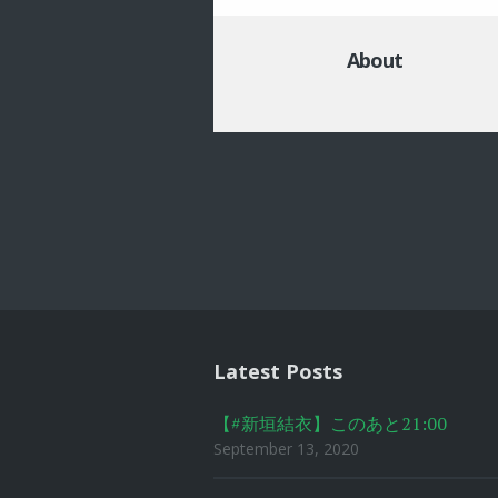
About
Post
navigat
Latest Posts
【#新垣結衣】このあと21:00
September 13, 2020