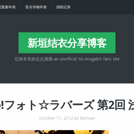
写真集年表
音乐专辑年表
捐助记录
新垣结衣分享博客
记录衣衣的点点滴滴-an unoffical Yui-Aragaki’s fans site
lo!フォト☆ラバーズ 第2回
October 11, 2012
by Michael