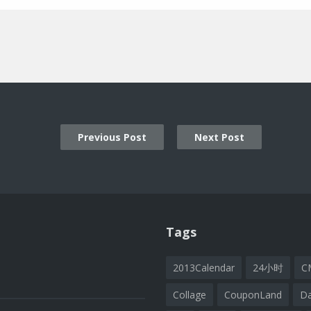
Previous Post
Next Post
ion
Tags
2013Calendar
24小时
C
Collage
CouponLand
D