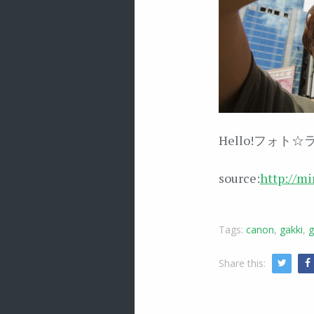
Hello!フォト
source:
http://mi
Tags:
canon
,
gakki
,
g
Share this:
Twitte