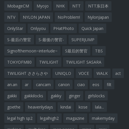
MobageCM
Myojo
NHK
NTT
NTT东日本
NTV
NYLON JAPAN
NoProblem!
NylonJapan
OnlyStar
Onlyyou
PHatPhoto
Quick Japan
S-最后の警官
S-最後の警官-
SUPERJUMP
Signofthemoon~interlude~
S最后的警官
TBS
TOKYOFM80
TWILIGHT
TWILIGHT SASARA
TWILIGHT ささらさや
UNIQLO
VOCE
WALK
act
an.an
ar
cancam
canon
ciao
eos
filt
gakki
gakkilocks
gakky
ginger
girlslocks
goethe
heavenlydays
kindai
kose
lala...
legal high sp2
legalhigh2
magazine
makemyday