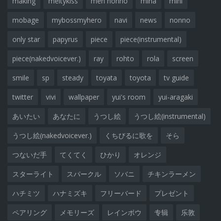
making
meltykiss
men nonno
mina
mini
mobage
mybossmyhero
navi
news
nonno
only star
papyrus
piece
piece(instrumental)
piece(nakedvoicever.)
ray
rohto
rola
screen
smile
sp
steady
toyata
toyota
tv guide
twitter
vivi
wallpaper
yui's room
yui-aragaki
あいたい
あなたに
うつし絵
うつし絵(instrumental)
うつし絵(nakedvoicever.)
くちびるに歌を
そら
つないだ手
てくてく
ひかり
オレンジ
スターライト
スパークル
ソバニ
チキンラーメン
ハチミツ
ハナミズキ
フリーバード
プレゼント
ペアリング
メモリーズ
レインボウ
专辑
乐敦