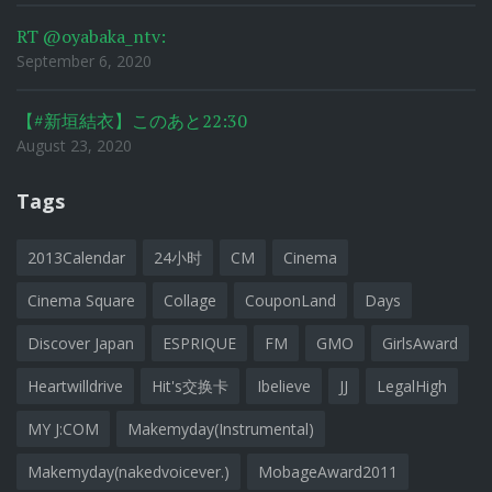
RT @oyabaka_ntv:
September 6, 2020
【#新垣結衣】このあと22:30
August 23, 2020
Tags
2013Calendar
24小时
CM
Cinema
Cinema Square
Collage
CouponLand
Days
Discover Japan
ESPRIQUE
FM
GMO
GirlsAward
Heartwilldrive
Hit's交换卡
Ibelieve
JJ
LegalHigh
MY J:COM
Makemyday(Instrumental)
Makemyday(nakedvoicever.)
MobageAward2011