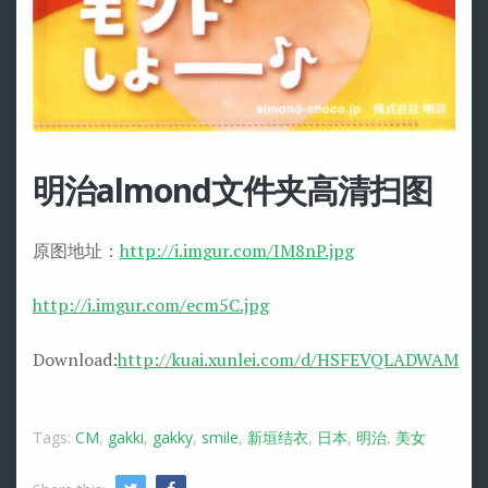
明治almond文件夹高清扫图
原图地址：
http://i.imgur.com/IM8nP.jpg
http://i.imgur.com/ecm5C.jpg
Download:
http://kuai.xunlei.com/d/HSFEVQLADWAM
Tags:
CM
,
gakki
,
gakky
,
smile
,
新垣结衣
,
日本
,
明治
,
美女