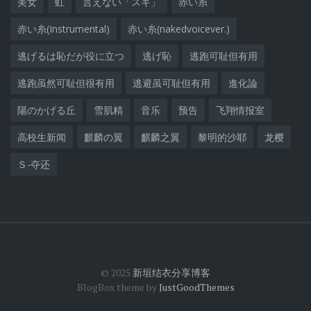
美女
虹
言えない「スキ」
赤い糸
赤い糸(Instrumental)
赤い糸(nakedvoicever.)
逃げるは恥だが役に立つ
逃げ恥
逃跑可耻但有用
逃跑虽然可耻但很有用
逃避虽可耻但有用
進化論
陽のかげる丘
雪肌精
音乐
预告
飞翔情报室
高校生新闻
麒麟の翼
麒麟之翼
黎明的沙耶
龙樱
Ｓ-夺还
© 2025
新垣结衣分享博客
BlogBox theme by
JustGoodThemes