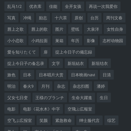
乱马1/2
优衣库
佳能
全开女孩
再说一次我爱你
写真
冲绳
励志
十六茶
原创
台历
周刊文春
唇上之歌
唇上的歌
图片
壁纸
大泉洋
女性自身
小小恋歌
小鸡拉面
巣箱
年历
影像
志村动物园
愛を知りたくて
扉
掟上今日子の備忘録
掟上今日子の备忘录
文字
新垣結衣
新垣结衣
旅色
日本
日本唱片大赏
日本映画navi
日清
明治
春火9
月刊
杂志
杂志扫图
潘婷
父女七日变
王様のブランチ
生命大躍進
生日
电影
电影《花水木》中字
空飛ぶ広報室
空飞ぶ広报室
笑颜
紧急救命
绅士服代言
综艺