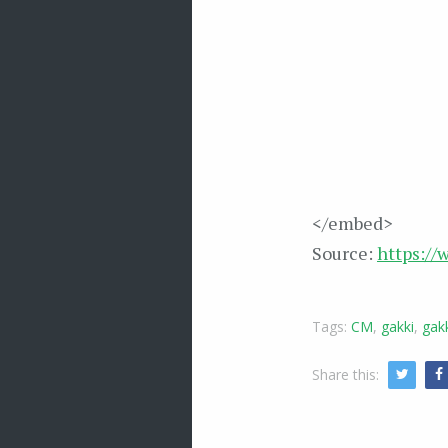
</embed>
Source:
https:/
Tags:
CM
,
gakki
,
gak
Share this:
Twitte