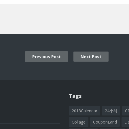
Previous Post
Next Post
ion
Tags
2013Calendar
24小时
C
Collage
CouponLand
D