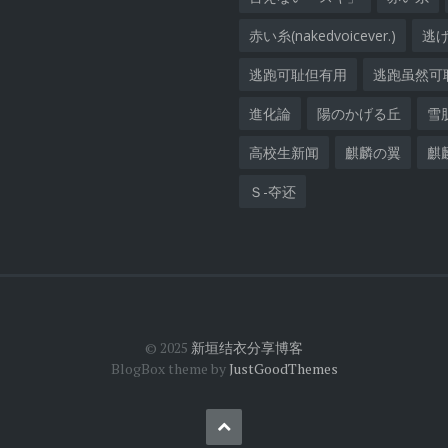
赤い糸(nakedvoicever.)
逃
逃跑可耻但有用
逃跑虽然可
進化論
陽のかげる丘
雪
高校生新闻
麒麟の翼
麒
Ｓ-夺还
© 2025
新垣结衣分享博客
BlogBox theme by
JustGoodThemes
Back