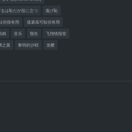
げるは恥だが役に立つ
逃げ恥
耻但很有用
逃避虽可耻但有用
肌精
音乐
预告
飞翔情报室
麟之翼
黎明的沙耶
龙樱