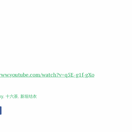
/www.youtube.com/watch?v=q5E-g1f-gXo
ky
,
十六茶
,
新垣结衣
r
Facebook