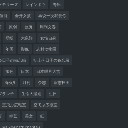
メモリーズ
レインボウ
专辑
佳能
全开女孩
再说一次我爱你
茶
原创
台历
周刊文春
壁纸
大泉洋
女性自身
年历
影像
志村动物园
今日子の備忘録
掟上今日子の备忘录
旅色
日本
日本唱片大赏
春火9
月刊
杂志
杂志扫图
ブランチ
生命大躍進
生日
空飛ぶ広報室
空飞ぶ広报室
言
综艺
美女
虹
赤い糸(Instrumental)