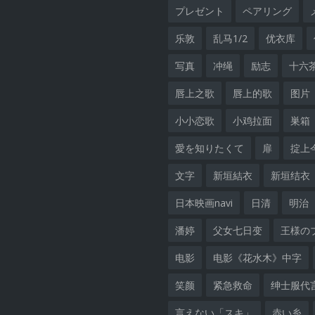
プレゼント
ペアリング
乐敦
乱马1/2
优衣库
写真
冲绳
励志
十六
唇上之歌
唇上的歌
图片
小小恋歌
小鸡拉面
巣箱
愛を知りたくて
扉
掟上
文字
新垣結衣
新垣结衣
日本映画navi
日清
明治
潘婷
父女七日变
王様の
电影
电影《花水木》中字
笑颜
紧急救命
绅士服代
言えない「スキ」
赤い糸