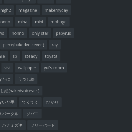
lhigh2
magazine
makemyday
nonno
mina
mini
mobage
ws
nonno
only star
papyrus
piece(nakedvoicever.)
ray
ile
sp
steady
toyata
vivi
wallpaper
yui's room
なたに
うつし絵
絵(nakedvoicever.)
ないだ手
てくてく
ひかり
スパークル
ソバニ
ハナミズキ
フリーバード