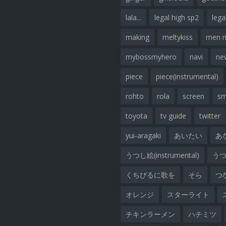
lala...
legal high sp2
lega
making
meltykiss
men 
mybossmyhero
navi
ne
piece
piece(instrumental)
rohto
rola
screen
sm
toyota
tv guide
twitter
yui-aragaki
あいたい
あ
うつし絵(instrumental)
うつし
くちびるに歌を
そら
つ
オレンジ
スターライト
チキンラーメン
ハチミツ