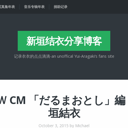
写真集年表
音乐专辑年表
捐助记录
新垣结衣分享博客
记录衣衣的点点滴滴-an unoffical Yui-Aragaki’s fans site
 CM 「だるまおとし」編 
垣結衣
October 3, 2015
by Michael