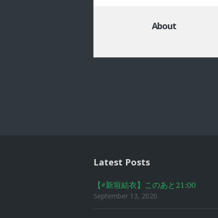
About
Post
navigat
Latest Posts
【#新垣結衣】このあと21:00
September 13, 2020