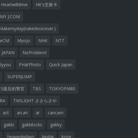
Heartwilldrive
Hit's交换卡
MY J:COM
Makemyday(nakedvoicever.)
geCM
Myojo
NHK
NTT
 JAPAN
NoProblem!
lyyou
PHatPhoto
Quick Japan
SUPERJUMP
S最后的警官
TBS
TOKYOFM80
ARA
TWILIGHT ささらさや
act
an.an
ar
cancam
gakki
gakkilocks
gakky
heavenlydays
kindai
kose