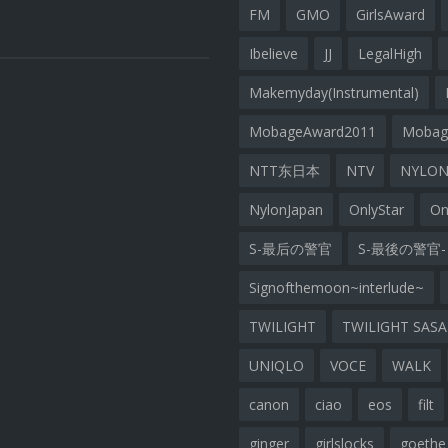
FM
GMO
GirlsAward
Ibelieve
JJ
LegalHigh
Makemyday(Instrumental)
MobageAward2011
Moba
NTT东日本
NTV
NYLON
NylonJapan
OnlyStar
On
S-最后の警官
S-最後の警官-
Signofthemoon~interlude~
TWILIGHT
TWILIGHT SAS
UNIQLO
VOCE
WALK
canon
ciao
eos
filt
ginger
girlslocks
goethe