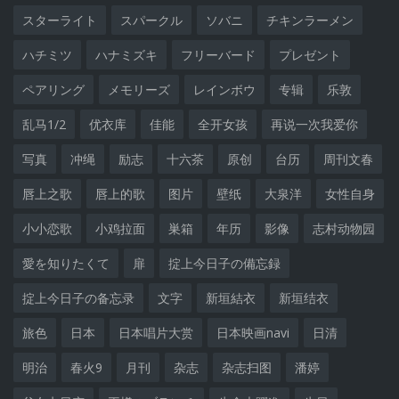
スターライト
スパークル
ソバニ
チキンラーメン
ハチミツ
ハナミズキ
フリーバード
プレゼント
ペアリング
メモリーズ
レインボウ
专辑
乐敦
乱马1/2
优衣库
佳能
全开女孩
再说一次我爱你
写真
冲绳
励志
十六茶
原创
台历
周刊文春
唇上之歌
唇上的歌
图片
壁纸
大泉洋
女性自身
小小恋歌
小鸡拉面
巣箱
年历
影像
志村动物园
愛を知りたくて
扉
掟上今日子の備忘録
掟上今日子の备忘录
文字
新垣結衣
新垣结衣
旅色
日本
日本唱片大赏
日本映画navi
日清
明治
春火9
月刊
杂志
杂志扫图
潘婷