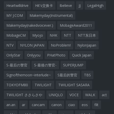
Heartwilldrive
Hit's交换卡
Ibelieve
JJ
LegalHigh
MY J:COM
Makemyday(Instrumental)
Makemyday(nakedvoicever.)
MobageAward2011
MobageCM
Myojo
NHK
NTT
NTT东日本
NTV
NYLON JAPAN
NoProblem!
NylonJapan
OnlyStar
Onlyyou
PHatPhoto
Quick Japan
S-最后の警官
S-最後の警官-
SUPERJUMP
Signofthemoon~interlude~
S最后的警官
TBS
TOKYOFM80
TWILIGHT
TWILIGHT SASARA
TWILIGHT ささらさや
UNIQLO
VOCE
WALK
act
an.an
ar
cancam
canon
ciao
eos
filt