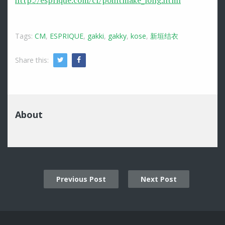
http://esprique.com/cf/pointmake_long.html
Tags:
CM
,
ESPRIQUE
,
gakki
,
gakky
,
kose
,
新垣结衣
Share this:
Twitter
Facebook
About
Previous Post
Next Post
Post
navigation