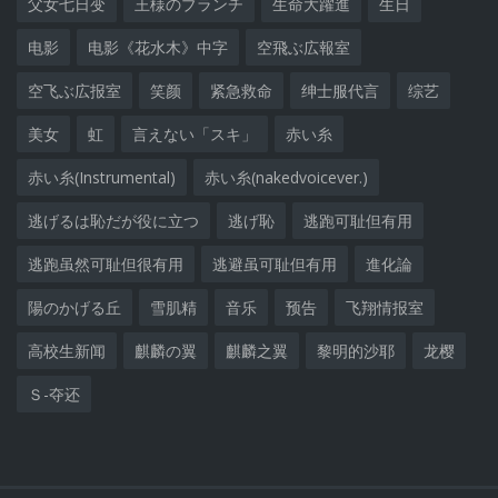
父女七日变
王様のブランチ
生命大躍進
生日
电影
电影《花水木》中字
空飛ぶ広報室
空飞ぶ広报室
笑颜
紧急救命
绅士服代言
综艺
美女
虹
言えない「スキ」
赤い糸
赤い糸(Instrumental)
赤い糸(nakedvoicever.)
逃げるは恥だが役に立つ
逃げ恥
逃跑可耻但有用
逃跑虽然可耻但很有用
逃避虽可耻但有用
進化論
陽のかげる丘
雪肌精
音乐
预告
飞翔情报室
高校生新闻
麒麟の翼
麒麟之翼
黎明的沙耶
龙樱
Ｓ-夺还