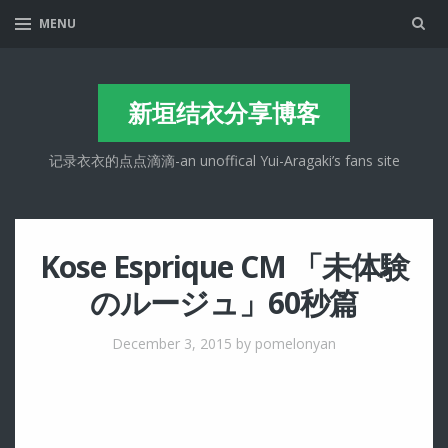
Sea
MENU
新垣结衣分享博客
记录衣衣的点点滴滴-an unoffical Yui-Aragaki’s fans site
Kose Esprique CM 「未体験
のルージュ」60秒篇
December 3, 2015
by pomelonyan