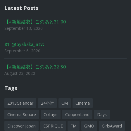
Latest Posts
【#新垣結衣】このあと21:00
September 13, 2020
RT @oyabaka_ntv:
September 6, 2020
【#新垣結衣】このあと22:30
August 23, 2020
Tags
2013Calendar
24小时
CM
Cinema
Cinema Square
Collage
CouponLand
Days
Discover Japan
ESPRIQUE
FM
GMO
GirlsAward