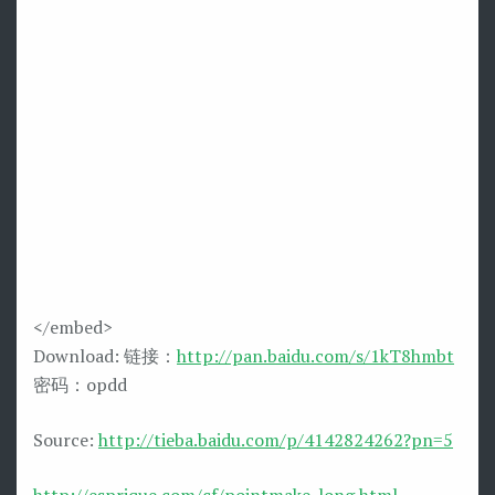
</embed>
Download: 链接：
http://pan.baidu.com/s/1kT8hmbt
密码：opdd
Source:
http://tieba.baidu.com/p/4142824262?pn=5