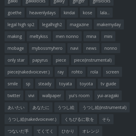
gakki
gakkilocks
gakky
ginger
girlslocks
goethe
heavenlydays
kindai
kose
lala...
legal high sp2
legalhigh2
magazine
makemyday
making
meltykiss
men nonno
mina
mini
mobage
mybossmyhero
navi
news
nonno
only star
papyrus
piece
piece(instrumental)
piece(nakedvoicever.)
ray
rohto
rola
screen
smile
sp
steady
toyata
toyota
tv guide
twitter
vivi
wallpaper
yui's room
yui-aragaki
あいたい
あなたに
うつし絵
うつし絵(instrumental)
うつし絵(nakedvoicever.)
くちびるに歌を
そら
つないだ手
てくてく
ひかり
オレンジ