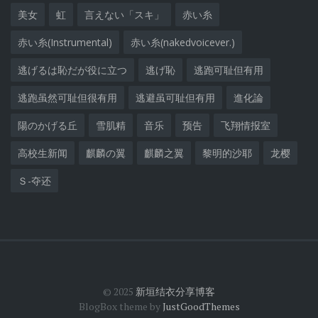
美女
虹
言えない「スキ」
赤い糸
赤い糸(Instrumental)
赤い糸(nakedvoicever.)
逃げるは恥だが役に立つ
逃げ恥
逃跑可耻但有用
逃跑虽然可耻但很有用
逃避虽可耻但有用
進化論
陽のかげる丘
雪肌精
音乐
预告
飞翔情报室
高校生新闻
麒麟の翼
麒麟之翼
黎明的沙耶
龙樱
Ｓ-夺还
© 2025
新垣结衣分享博客
BlogBox theme by
JustGoodThemes