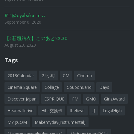
RT @oyabaka_ntv:
September 6, 2020
【#新垣結衣】このあと22:30
August 23, 2020
Tags
2013Calendar
24小时
CM
Cinema
Cinema Square
Collage
CouponLand
Days
Discover Japan
ESPRIQUE
FM
GMO
GirlsAward
Heartwilldrive
Hit's交换卡
Ibelieve
JJ
LegalHigh
MY J:COM
Makemyday(Instrumental)
Makemyday(nakedvoicever.)
MobageAward2011