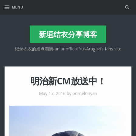
Sea
MENU
新垣结衣分享博客
记录衣衣的点点滴滴-an unoffical Yui-Aragaki’s fans site
明治新CM放送中！
May 17, 2016
by pomelonyan