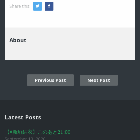
Share this:
Twitter
Facebook
About
Previous Post
Next Post
Post
navigation
Latest Posts
【#新垣結衣】このあと21:00
September 13, 2020