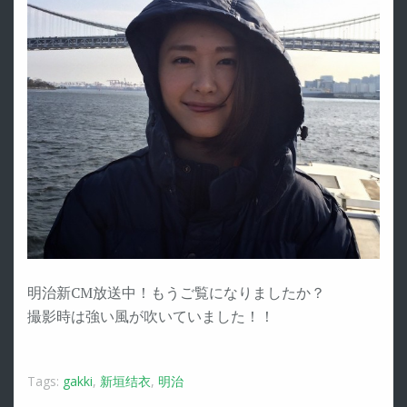
明治新CM放送中！もうご覧になりましたか？
撮影時は強い風が吹いていました！！
Tags:
gakki
,
新垣结衣
,
明治