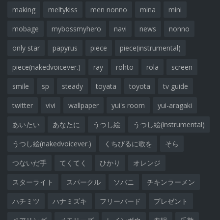
making
meltykiss
men nonno
mina
mini
mobage
mybossmyhero
navi
news
nonno
only star
papyrus
piece
piece(instrumental)
piece(nakedvoicever.)
ray
rohto
rola
screen
smile
sp
steady
toyata
toyota
tv guide
twitter
vivi
wallpaper
yui's room
yui-aragaki
あいたい
あなたに
うつし絵
うつし絵(instrumental)
うつし絵(nakedvoicever.)
くちびるに歌を
そら
つないだ手
てくてく
ひかり
オレンジ
スターライト
スパークル
ソバニ
チキンラーメン
ハチミツ
ハナミズキ
フリーバード
プレゼント