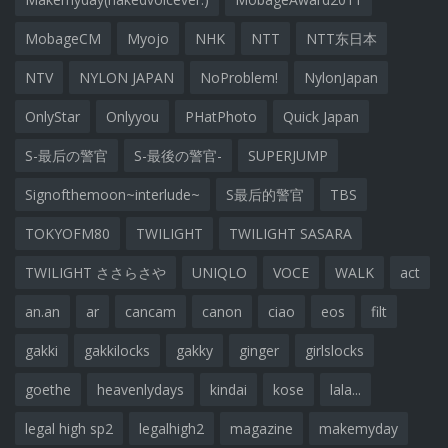
MobageCM
Myojo
NHK
NTT
NTT东日本
NTV
NYLON JAPAN
NoProblem!
NylonJapan
OnlyStar
Onlyyou
PHatPhoto
Quick Japan
S-最后の警官
S-最後の警官-
SUPERJUMP
Signofthemoon~interlude~
S最后的警官
TBS
TOKYOFM80
TWILIGHT
TWILIGHT SASARA
TWILIGHT ささらさや
UNIQLO
VOCE
WALK
act
an.an
ar
cancam
canon
ciao
eos
filt
gakki
gakkilocks
gakky
ginger
girlslocks
goethe
heavenlydays
kindai
kose
lala...
legal high sp2
legalhigh2
magazine
makemyday