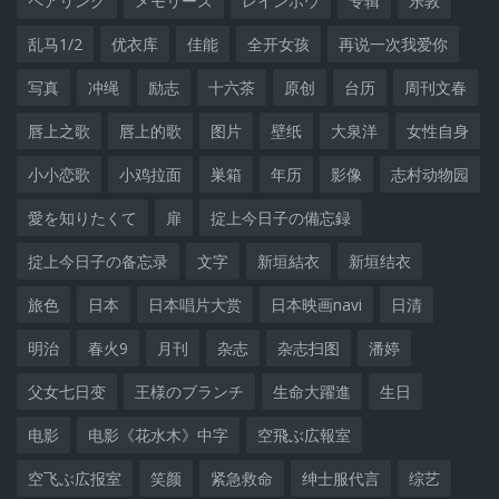
ペアリング
メモリーズ
レインボウ
专辑
乐敦
乱马1/2
优衣库
佳能
全开女孩
再说一次我爱你
写真
冲绳
励志
十六茶
原创
台历
周刊文春
唇上之歌
唇上的歌
图片
壁纸
大泉洋
女性自身
小小恋歌
小鸡拉面
巣箱
年历
影像
志村动物园
愛を知りたくて
扉
掟上今日子の備忘録
掟上今日子の备忘录
文字
新垣結衣
新垣结衣
旅色
日本
日本唱片大赏
日本映画navi
日清
明治
春火9
月刊
杂志
杂志扫图
潘婷
父女七日变
王様のブランチ
生命大躍進
生日
电影
电影《花水木》中字
空飛ぶ広報室
空飞ぶ広报室
笑颜
紧急救命
绅士服代言
综艺