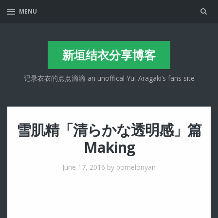
Sea
MENU
新垣结衣分享博客
记录衣衣的点点滴滴-an unoffical Yui-Aragaki’s fans site
雪肌精「清らかな透明感」篇
Making
June 17, 2016
by pomelonyan