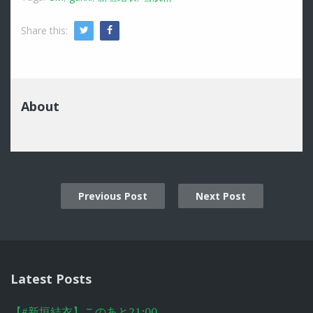
Share this:
Twitter
Facebook
About
Previous Post
Next Post
Post
navigation
Latest Posts
【#新垣結衣】このあと21:00