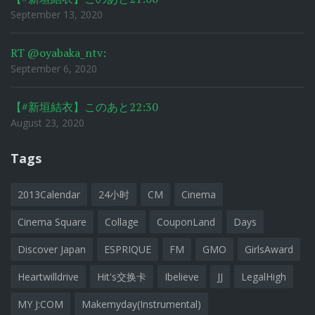
September 13, 2020
RT @oyabaka_ntv:
September 6, 2020
【#新垣結衣】このあと22:30
August 23, 2020
Tags
2013Calendar
24小时
CM
Cinema
Cinema Square
Collage
CouponLand
Days
Discover Japan
ESPRIQUE
FM
GMO
GirlsAward
Heartwilldrive
Hit's交换卡
Ibelieve
JJ
LegalHigh
MY J:COM
Makemyday(Instrumental)