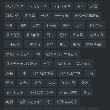
ペアリング
メモリーズ
レインボウ
专辑
乐敦
乱马1/2
优衣库
佳能
全开女孩
再说一次我爱你
写真
冲绳
励志
十六茶
原创
台历
周刊文春
唇上之歌
唇上的歌
图片
壁纸
大泉洋
女性自身
小小恋歌
小鸡拉面
巣箱
年历
影像
志村动物园
愛を知りたくて
扉
掟上今日子の備忘録
掟上今日子の备忘录
文字
新垣結衣
新垣结衣
旅色
日本
日本唱片大赏
日本映画navi
日清
明治
春火9
月刊
杂志
杂志扫图
潘婷
父女七日变
王様のブランチ
生命大躍進
生日
电影
电影《花水木》中字
空飛ぶ広報室