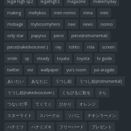
legal high sp2
legalhigh2
magazine
makemyday
making
meltykiss
men nonno
mina
mini
mobage
mybossmyhero
navi
news
nonno
only star
papyrus
piece
piece(instrumental)
piece(nakedvoicever.)
ray
rohto
rola
screen
smile
sp
steady
toyata
toyota
tv guide
twitter
vivi
wallpaper
yui's room
yui-aragaki
あいたい
あなたに
うつし絵
うつし絵(instrumental)
うつし絵(nakedvoicever.)
くちびるに歌を
そら
つないだ手
てくてく
ひかり
オレンジ
スターライト
スパークル
ソバニ
チキンラーメン
ハチミツ
ハナミズキ
フリーバード
プレゼント