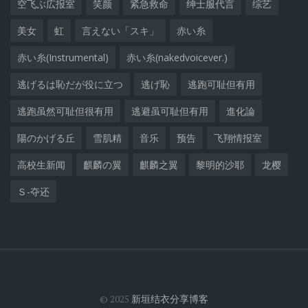
空飞ぶ広报室
笑颜
紧急救命
绅士服代言
综艺
美女
虹
言えない「スキ」
赤い糸
赤い糸(Instrumental)
赤い糸(nakedvoicever.)
逃げるは恥だが役に立つ
逃げ恥
逃跑可耻但有用
逃跑虽然可耻但很有用
逃避虽可耻但有用
進化論
陽のかげる丘
雪肌精
音乐
预告
飞翔情报室
高校生新闻
麒麟の翼
麒麟之翼
黎明的沙耶
龙樱
Ｓ-夺还
© 2025
新垣结衣分享博客