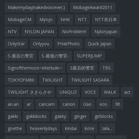
Makemyday(nakedvoicever.)
MobageAward2011
MobageCM
Myojo
NHK
NTT
NTT东日本
NTV
NYLON JAPAN
NoProblem!
NylonJapan
OnlyStar
Onlyyou
PHatPhoto
Quick Japan
S-最后の警官
S-最後の警官-
SUPERJUMP
Signofthemoon~interlude~
S最后的警官
TBS
TOKYOFM80
TWILIGHT
TWILIGHT SASARA
TWILIGHT ささらさや
UNIQLO
VOCE
WALK
act
an.an
ar
cancam
canon
ciao
eos
filt
gakki
gakkilocks
gakky
ginger
girlslocks
goethe
heavenlydays
kindai
kose
lala...