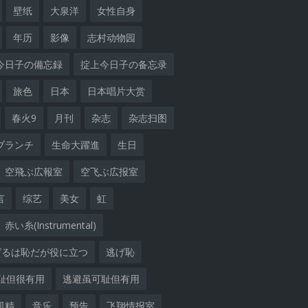
壁纸
大泉洋
女性自身
年历
影像
志村动物园
今日子の備忘録
掟上今日子の备忘录
旅色
日本
日本唱片大赏
春火9
月刊
杂志
杂志扫图
ブランチ
生命大躍進
生日
空飛ぶ広報室
空飞ぶ広报室
言
综艺
美女
虹
赤い糸(Instrumental)
げるは恥だが役に立つ
逃げ恥
耻但很有用
逃避虽可耻但有用
肌精
音乐
预告
飞翔情报室