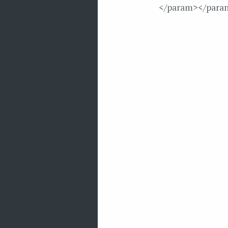
</param>
</para