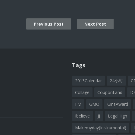
Previous Post
Next Post
ion
Tags
2013Calendar
24小时
C
Collage
CouponLand
D
FM
GMO
GirlsAward
Ibelieve
JJ
LegalHigh
Makemyday(Instrumental)