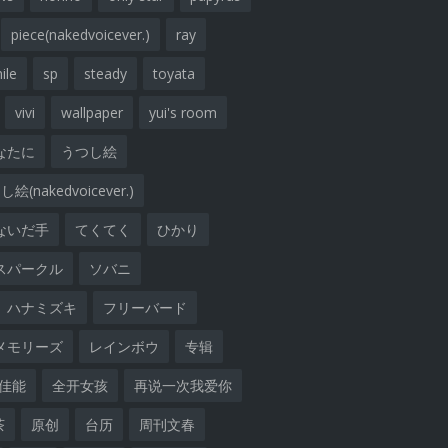
piece(nakedvoicever.)
ray
ile
sp
steady
toyata
vivi
wallpaper
yui's room
なたに
うつし絵
絵(nakedvoicever.)
ないだ手
てくてく
ひかり
スパークル
ソバニ
ハナミズキ
フリーバード
メモリーズ
レインボウ
专辑
佳能
全开女孩
再说一次我爱你
茶
原创
台历
周刊文春