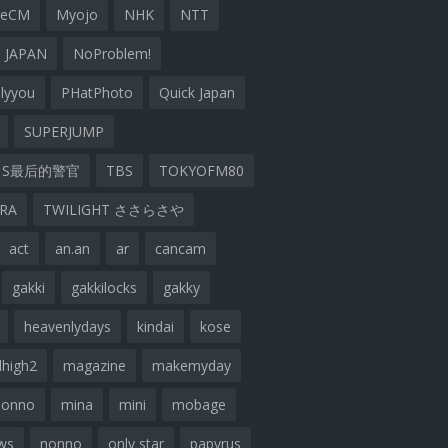
geCM
Myojo
NHK
NTT
 JAPAN
NoProblem!
lyyou
PHatPhoto
Quick Japan
SUPERJUMP
S最后的警官
TBS
TOKYOFM80
ARA
TWILIGHT ささらさや
act
an.an
ar
cancam
gakki
gakkilocks
gakky
heavenlydays
kindai
kose
lhigh2
magazine
makemyday
nonno
mina
mini
mobage
ws
nonno
only star
papyrus