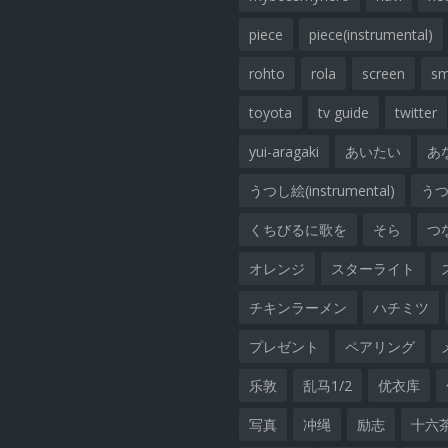
piece
piece(instrumental)
rohto
rola
screen
sm
toyota
tv guide
twitter
yui-aragaki
あいたい
あ
うつし絵(instrumental)
うつし
くちびるに歌を
そら
つ
オレンジ
スターライト
チキンラーメン
ハチミツ
プレゼント
ペアリング
乐敦
乱马1/2
优衣库
写真
冲绳
励志
十六