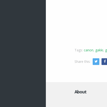
Tags:
canon
,
gakki
,
g
Share this:
Twitte
About