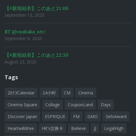
【#新垣結衣】このあと21:00
September 13, 2020
RT @oyabaka_ntv:
September 6, 2020
【#新垣結衣】このあと22:30
August 23, 2020
Tags
2013Calendar
24小时
CM
Cinema
Cinema Square
Collage
CouponLand
Days
Discover Japan
ESPRIQUE
FM
GMO
GirlsAward
Heartwilldrive
Hit's交换卡
Ibelieve
JJ
LegalHigh