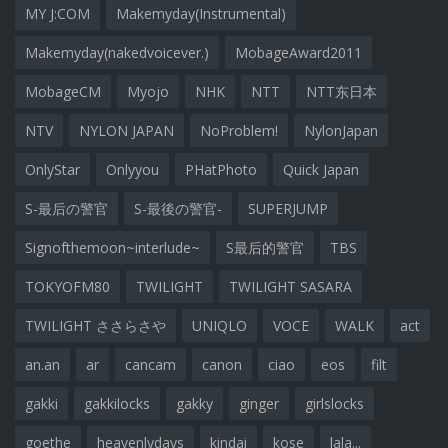
MY J:COM
Makemyday(Instrumental)
Makemyday(nakedvoicever.)
MobageAward2011
MobageCM
Myojo
NHK
NTT
NTT东日本
NTV
NYLON JAPAN
NoProblem!
NylonJapan
OnlyStar
Onlyyou
PHatPhoto
Quick Japan
S-最后の警官
S-最後の警官-
SUPERJUMP
Signofthemoon~interlude~
S最后的警官
TBS
TOKYOFM80
TWILIGHT
TWILIGHT SASARA
TWILIGHT ささらさや
UNIQLO
VOCE
WALK
act
an.an
ar
cancam
canon
ciao
eos
filt
gakki
gakkilocks
gakky
ginger
girlslocks
goethe
heavenlydays
kindai
kose
lala...