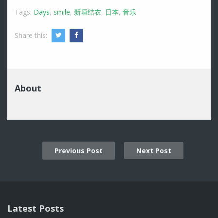
Tags:
Days
,
smile
,
新垣结衣
,
日本
,
音乐
Share this:
Twitter
Facebook
About
Previous Post
Next Post
Post
navigation
Latest Posts