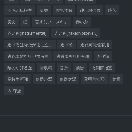
空飞ぶ広报室
笑颜
紧急救命
绅士服代言
综艺
美女
虹
言えない「スキ」
赤い糸
赤い糸(Instrumental)
赤い糸(nakedvoicever.)
逃げるは恥だが役に立つ
逃げ恥
逃跑可耻但有用
逃跑虽然可耻但很有用
逃避虽可耻但有用
進化論
陽のかげる丘
雪肌精
音乐
预告
飞翔情报室
高校生新闻
麒麟の翼
麒麟之翼
黎明的沙耶
龙樱
Ｓ-夺还