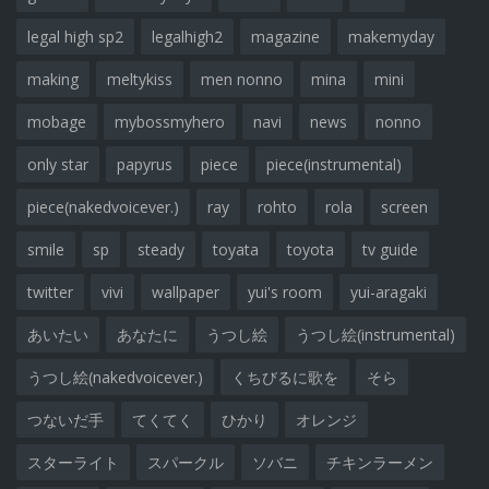
legal high sp2
legalhigh2
magazine
makemyday
making
meltykiss
men nonno
mina
mini
mobage
mybossmyhero
navi
news
nonno
only star
papyrus
piece
piece(instrumental)
piece(nakedvoicever.)
ray
rohto
rola
screen
smile
sp
steady
toyata
toyota
tv guide
twitter
vivi
wallpaper
yui's room
yui-aragaki
あいたい
あなたに
うつし絵
うつし絵(instrumental)
うつし絵(nakedvoicever.)
くちびるに歌を
そら
つないだ手
てくてく
ひかり
オレンジ
スターライト
スパークル
ソバニ
チキンラーメン