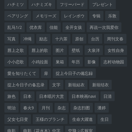
ハチミツ
ハナミズキ
フリーバード
プレゼント
ペアリング
メモリーズ
レインボウ
专辑
乐敦
乱马1/2
优衣库
佳能
全开女孩
再说一次我爱你
写真
冲绳
励志
十六茶
原创
台历
周刊文春
唇上之歌
唇上的歌
图片
壁纸
大泉洋
女性自身
小小恋歌
小鸡拉面
巣箱
年历
影像
志村动物园
愛を知りたくて
扉
掟上今日子の備忘録
掟上今日子の备忘录
文字
新垣結衣
新垣结衣
旅色
日本
日本唱片大赏
日本映画navi
日清
明治
春火9
月刊
杂志
杂志扫图
潘婷
父女七日变
王様のブランチ
生命大躍進
生日
电影
电影《花水木》中字
空飛ぶ広報室