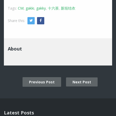
Tags:
CM
,
gakki
,
gakky
,
十六茶
,
新垣结衣
Share this:
Twitter
Facebook
About
Previous Post
Next Post
Post
navigation
Latest Posts