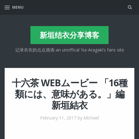
Sea
MENU
新垣结衣分享博客
记录衣衣的点点滴滴-an unoffical Yui-Aragaki’s fans site
十六茶 WEBムービー 「16種
類には、意味がある。」編
新垣結衣
February 11, 2017
by Michael