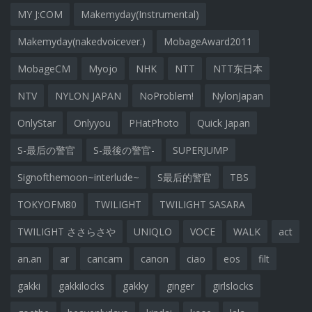
MY J:COM
Makemyday(Instrumental)
Makemyday(nakedvoicever.)
MobageAward2011
MobageCM
Myojo
NHK
NTT
NTT东日本
NTV
NYLON JAPAN
NoProblem!
NylonJapan
OnlyStar
Onlyyou
PHatPhoto
Quick Japan
S-最后の警官
S-最後の警官-
SUPERJUMP
Signofthemoon~interlude~
S最后的警官
TBS
TOKYOFM80
TWILIGHT
TWILIGHT SASARA
TWILIGHT ささらさや
UNIQLO
VOCE
WALK
act
an.an
ar
cancam
canon
ciao
eos
filt
gakki
gakkilocks
gakky
ginger
girlslocks