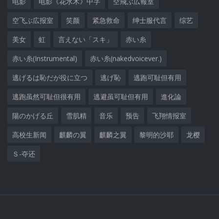
电影
电影《花水木》中字
空飛ぶ広報室
空飞ぶ広报室
笑颜
紧急救命
绅士服代言
综艺
美女
虹
言えない「スキ」
赤い糸
赤い糸(Instrumental)
赤い糸(nakedvoicever.)
逃げるは恥だが役に立つ
逃げ恥
逃跑可耻但有用
逃跑虽然可耻但很有用
逃避虽可耻但有用
進化論
陽のかげる丘
雪肌精
音乐
预告
飞翔情报室
高校生新闻
麒麟の翼
麒麟之翼
黎明的沙耶
龙樱
Ｓ-夺还