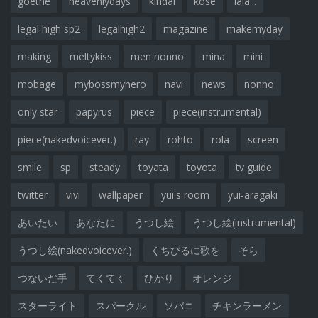
goethe
heavenlydays
kindai
kose
lala...
legal high sp2
legalhigh2
magazine
makemyday
making
meltykiss
men nonno
mina
mini
mobage
mybossmyhero
navi
news
nonno
only star
papyrus
piece
piece(instrumental)
piece(nakedvoicever.)
ray
rohto
rola
screen
smile
sp
steady
toyata
toyota
tv guide
twitter
vivi
wallpaper
yui's room
yui-aragaki
あいたい
あなたに
うつし絵
うつし絵(instrumental)
うつし絵(nakedvoicever.)
くちびるに歌を
そら
つないだ手
てくてく
ひかり
オレンジ
スターライト
スパークル
ソバニ
チキンラーメン