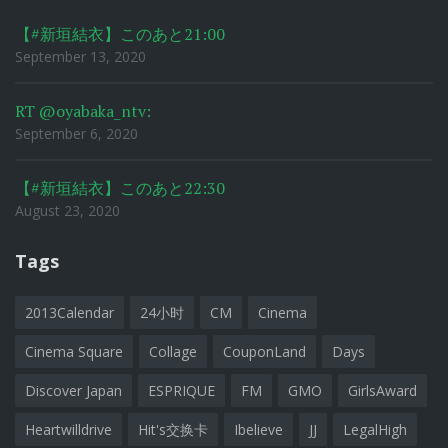
【#新垣結衣】このあと21:00
September 13, 2020
RT @oyabaka_ntv:
September 6, 2020
【#新垣結衣】このあと22:30
August 23, 2020
Tags
2013Calendar
24小时
CM
Cinema
Cinema Square
Collage
CouponLand
Days
Discover Japan
ESPRIQUE
FM
GMO
GirlsAward
Heartwilldrive
Hit's交换卡
Ibelieve
JJ
LegalHigh