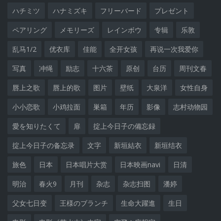
ハチミツ
ハナミズキ
フリーバード
プレゼント
ペアリング
メモリーズ
レインボウ
专辑
乐敦
乱马1/2
优衣库
佳能
全开女孩
再说一次我爱你
写真
冲绳
励志
十六茶
原创
台历
周刊文春
唇上之歌
唇上的歌
图片
壁纸
大泉洋
女性自身
小小恋歌
小鸡拉面
巣箱
年历
影像
志村动物园
愛を知りたくて
扉
掟上今日子の備忘録
掟上今日子の备忘录
文字
新垣結衣
新垣结衣
旅色
日本
日本唱片大赏
日本映画navi
日清
明治
春火9
月刊
杂志
杂志扫图
潘婷
父女七日变
王様のブランチ
生命大躍進
生日