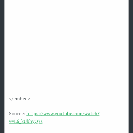
</embed>
Source:
https://www.youtube.com/watch?
v=L6_kUbhyQ7s