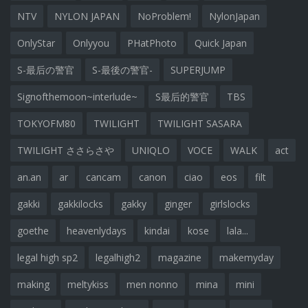
NTV
NYLON JAPAN
NoProblem!
NylonJapan
OnlyStar
Onlyyou
PHatPhoto
Quick Japan
S-最后の警官
S-最後の警官-
SUPERJUMP
Signofthemoon~interlude~
S最后的警官
TBS
TOKYOFM80
TWILIGHT
TWILIGHT SASARA
TWILIGHT ささらさや
UNIQLO
VOCE
WALK
act
an.an
ar
cancam
canon
ciao
eos
filt
gakki
gakkilocks
gakky
ginger
girlslocks
goethe
heavenlydays
kindai
kose
lala...
legal high sp2
legalhigh2
magazine
makemyday
making
meltykiss
men nonno
mina
mini