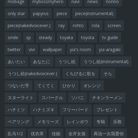
mobage
mybossmyhero
navi
news
nonno
only star
papyrus
piece
piece(instrumental)
piece(nakedvoicever.)
ray
rohto
rola
screen
smile
sp
steady
toyata
toyota
tv guide
twitter
vivi
wallpaper
yui's room
yui-aragaki
あいたい
あなたに
うつし絵
うつし絵(instrumental)
うつし絵(nakedvoicever.)
くちびるに歌を
そら
つないだ手
てくてく
ひかり
オレンジ
スターライト
スパークル
ソバニ
チキンラーメン
ハチミツ
ハナミズキ
フリーバード
プレゼント
ペアリング
メモリーズ
レインボウ
专辑
乐敦
乱马1/2
优衣库
佳能
全开女孩
再说一次我爱你