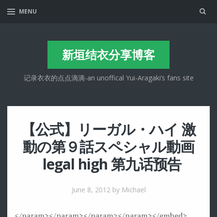
Sea
MENU
新垣结衣分享博客
记录衣衣的点点滴滴-an unoffical Yui-Aragaki’s fans site
【公式】リーガル・ハイ 激
動の第９話スペシャル動画
legal high 第九话预告
June 8, 2012
by Michael
</param>
</param>
</param>
</param>
</embed>