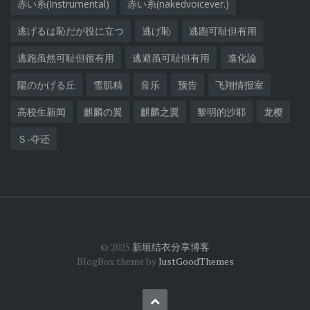
赤い糸(Instrumental)
赤い糸(nakedvoicever.)
逃げるは恥だが役に立つ
逃げ恥
逃跑可耻但有用
逃跑虽然可耻但很有用
逃避虽可耻但有用
進化論
陽のかげる丘
雪肌精
音乐
预告
飞翔情报室
高校生新闻
麒麟の翼
麒麟之翼
黎明的沙耶
龙樱
Ｓ-夺还
© 2025
新垣结衣分享博客
BlogBox theme by
JustGoodThemes
Back