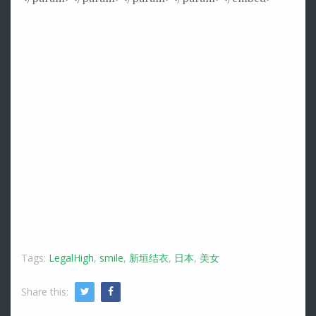
Tags:
LegalHigh
,
smile
,
新垣结衣
,
日本
,
美女
Share this:
Twitter
Facebook