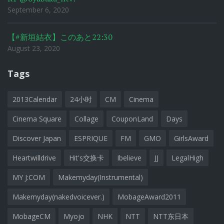
September 6, 2020
【#新垣結衣】このあと22:30
August 23, 2020
Tags
2013Calendar
24小时
CM
Cinema
Cinema Square
Collage
CouponLand
Days
Discover Japan
ESPRIQUE
FM
GMO
GirlsAward
Heartwilldrive
Hit's交换卡
Ibelieve
JJ
LegalHigh
MY J:COM
Makemyday(Instrumental)
Makemyday(nakedvoicever.)
MobageAward2011
MobageCM
Myojo
NHK
NTT
NTT东日本