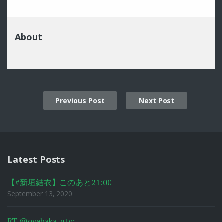
About
Previous Post
Next Post
Post
navigation
Latest Posts
【#新垣結衣】このあと21:00
September 13, 2020
RT @oyabaka_ntv: