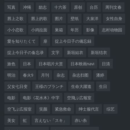
写真
冲绳
励志
十六茶
原创
台历
周刊文春
唇上之歌
唇上的歌
图片
壁纸
大泉洋
女性自身
小小恋歌
小鸡拉面
巣箱
年历
影像
志村动物园
愛を知りたくて
扉
掟上今日子の備忘録
掟上今日子の备忘录
文字
新垣結衣
新垣结衣
旅色
日本
日本唱片大赏
日本映画navi
日清
明治
春火9
月刊
杂志
杂志扫图
潘婷
父女七日变
王様のブランチ
生命大躍進
生日
电影
电影《花水木》中字
空飛ぶ広報室
空飞ぶ広报室
笑颜
紧急救命
绅士服代言
综艺
美女
虹
言えない「スキ」
赤い糸