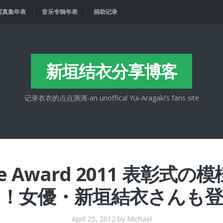
写真集年表
音乐专辑年表
捐助记录
新垣结衣分享博客
记录衣衣的点点滴滴-an unoffical Yui-Aragaki’s fans site
e Award 2011 表彰式
け！女優・新垣結衣さんも登
April 25, 2012
by Michael