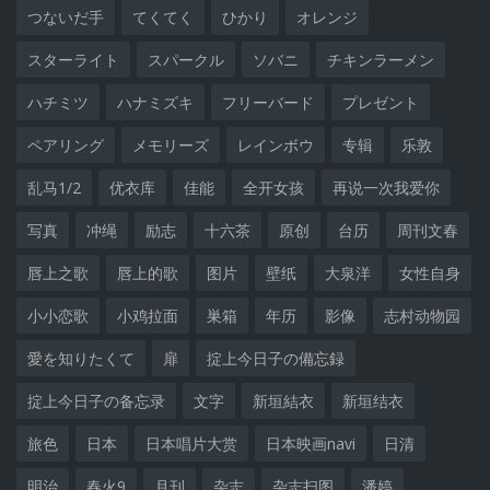
つないだ手
てくてく
ひかり
オレンジ
スターライト
スパークル
ソバニ
チキンラーメン
ハチミツ
ハナミズキ
フリーバード
プレゼント
ペアリング
メモリーズ
レインボウ
专辑
乐敦
乱马1/2
优衣库
佳能
全开女孩
再说一次我爱你
写真
冲绳
励志
十六茶
原创
台历
周刊文春
唇上之歌
唇上的歌
图片
壁纸
大泉洋
女性自身
小小恋歌
小鸡拉面
巣箱
年历
影像
志村动物园
愛を知りたくて
扉
掟上今日子の備忘録
掟上今日子の备忘录
文字
新垣結衣
新垣结衣
旅色
日本
日本唱片大赏
日本映画navi
日清
明治
春火9
月刊
杂志
杂志扫图
潘婷