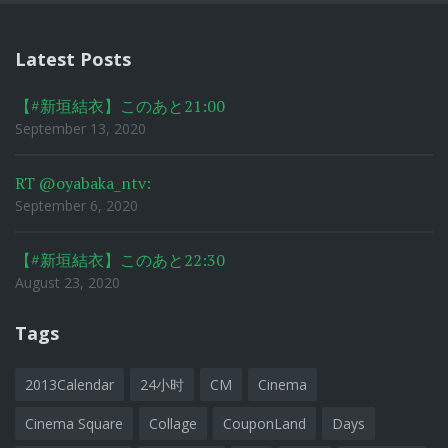
Latest Posts
【#新垣結衣】このあと21:00
September 13, 2020
RT @oyabaka_ntv:
September 6, 2020
【#新垣結衣】このあと22:30
August 23, 2020
Tags
2013Calendar
24小时
CM
Cinema
Cinema Square
Collage
CouponLand
Days