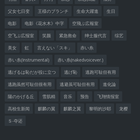
父女七日变
王様のブランチ
生命大躍進
生日
电影
电影《花水木》中字
空飛ぶ広報室
空飞ぶ広报室
笑颜
紧急救命
绅士服代言
综艺
美女
虹
言えない「スキ」
赤い糸
赤い糸(Instrumental)
赤い糸(nakedvoicever.)
逃げるは恥だが役に立つ
逃げ恥
逃跑可耻但有用
逃跑虽然可耻但很有用
逃避虽可耻但有用
進化論
陽のかげる丘
雪肌精
音乐
预告
飞翔情报室
高校生新闻
麒麟の翼
麒麟之翼
黎明的沙耶
龙樱
Ｓ-夺还