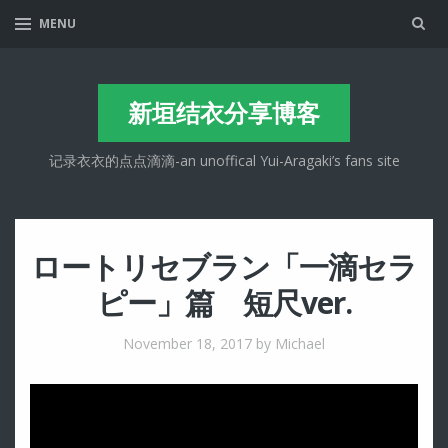
Sea
MENU
新垣结衣分享博客
记录衣衣的点点滴滴-an unoffical Yui-Aragaki’s fans site
ロートリセブラン「一滴セラ
ピー」篇 短尺ver.
November 18, 2017
by Michael