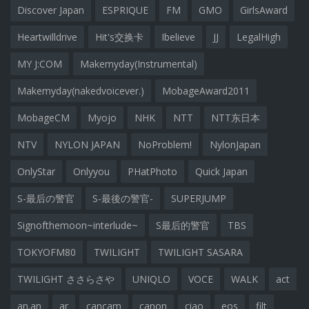
Discover Japan
ESPRIQUE
FM
GMO
GirlsAward
Heartwilldrive
Hit's交换卡
Ibelieve
JJ
LegalHigh
MY J:COM
Makemyday(Instrumental)
Makemyday(nakedvoicever.)
MobageAward2011
MobageCM
Myojo
NHK
NTT
NTT东日本
NTV
NYLON JAPAN
NoProblem!
NylonJapan
OnlyStar
Onlyyou
PHatPhoto
Quick Japan
S-最后の警官
S-最後の警官-
SUPERJUMP
Signofthemoon~interlude~
S最后的警官
TBS
TOKYOFM80
TWILIGHT
TWILIGHT SASARA
TWILIGHT ささらさや
UNIQLO
VOCE
WALK
act
an.an
ar
cancam
canon
ciao
eos
filt