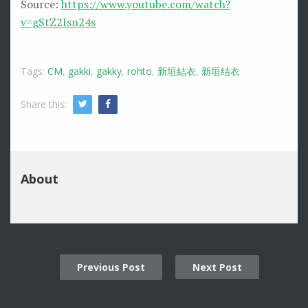
Source:
https://www.youtube.com/watch?
v=gStZ2Isn24s
Tags:
CM
,
gakki
,
gakky
,
rohto
,
新垣結衣
,
新垣结衣
Share this:
Twitter
Facebook
About
Previous Post
Next Post
Post
navigation