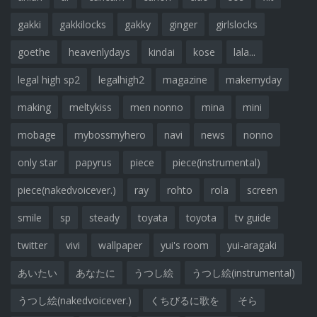
gakki
gakkilocks
gakky
ginger
girlslocks
goethe
heavenlydays
kindai
kose
lala...
legal high sp2
legalhigh2
magazine
makemyday
making
meltykiss
men nonno
mina
mini
mobage
mybossmyhero
navi
news
nonno
only star
papyrus
piece
piece(instrumental)
piece(nakedvoicever.)
ray
rohto
rola
screen
smile
sp
steady
toyata
toyota
tv guide
twitter
vivi
wallpaper
yui's room
yui-aragaki
あいたい
あなたに
うつし絵
うつし絵(instrumental)
うつし絵(nakedvoicever.)
くちびるに歌を
そら