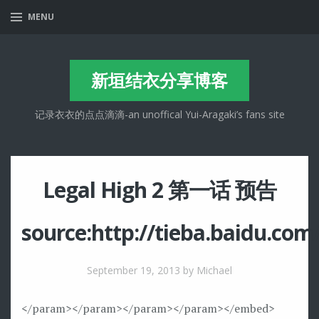
MENU
新垣结衣分享博客
记录衣衣的点点滴滴-an unoffical Yui-Aragaki’s fans site
Legal High 2 第一话 预告
source:
http://tieba.baidu.co
September 19, 2013
by Michael
</param>
</param>
</param>
</param>
</embed>