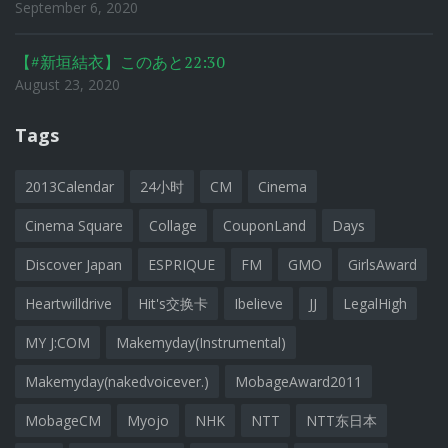
September 6, 2020
【#新垣結衣】このあと22:30
August 23, 2020
Tags
2013Calendar
24小时
CM
Cinema
Cinema Square
Collage
CouponLand
Days
Discover Japan
ESPRIQUE
FM
GMO
GirlsAward
Heartwilldrive
Hit's交换卡
Ibelieve
JJ
LegalHigh
MY J:COM
Makemyday(Instrumental)
Makemyday(nakedvoicever.)
MobageAward2011
MobageCM
Myojo
NHK
NTT
NTT东日本