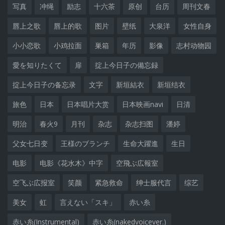
写真
冲绳
励志
十六茶
原创
台历
周刊文春
唇上之歌
唇上的歌
图片
壁纸
大泉洋
女性自身
小小恋歌
小鸡拉面
巣箱
年历
影像
志村动物园
愛を知りたくて
扉
掟上今日子の備忘録
掟上今日子の备忘录
文字
新垣結衣
新垣结衣
旅色
日本
日本唱片大赏
日本映画navi
日清
明治
春火9
月刊
杂志
杂志扫图
潘婷
父女七日变
王様のブランチ
生命大躍進
生日
电影
电影《花水木》中字
空飛ぶ広報室
空飞ぶ広报室
笑颜
紧急救命
绅士服代言
综艺
美女
虹
言えない「スキ」
赤い糸
赤い糸(Instrumental)
赤い糸(nakedvoicever.)