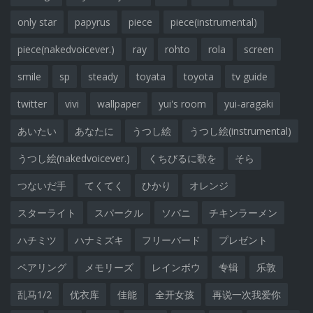
only star
papyrus
piece
piece(instrumental)
piece(nakedvoicever.)
ray
rohto
rola
screen
smile
sp
steady
toyata
toyota
tv guide
twitter
vivi
wallpaper
yui's room
yui-aragaki
あいたい
あなたに
うつし絵
うつし絵(instrumental)
うつし絵(nakedvoicever.)
くちびるに歌を
そら
つないだ手
てくてく
ひかり
オレンジ
スターライト
スパークル
ソバニ
チキンラーメン
ハチミツ
ハナミズキ
フリーバード
プレゼント
ペアリング
メモリーズ
レインボウ
专辑
乐敦
乱马1/2
优衣库
佳能
全开女孩
再说一次我爱你