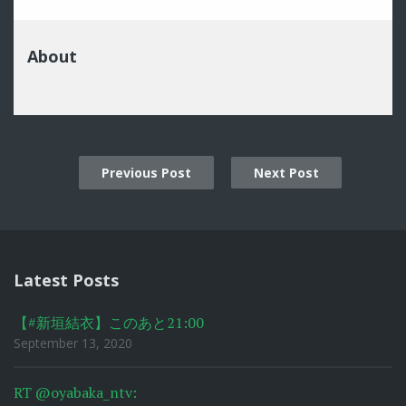
About
Previous Post
Next Post
Post
navigation
Latest Posts
【#新垣結衣】このあと21:00
September 13, 2020
RT @oyabaka_ntv: