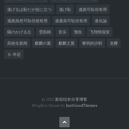
逃げるは恥だが役に立つ
逃げ恥
逃跑可耻但有用
逃跑虽然可耻但很有用
逃避虽可耻但有用
進化論
陽のかげる丘
雪肌精
音乐
预告
飞翔情报室
高校生新闻
麒麟の翼
麒麟之翼
黎明的沙耶
龙樱
Ｓ-夺还
© 2025
新垣结衣分享博客
BlogBox theme by
JustGoodThemes
Back