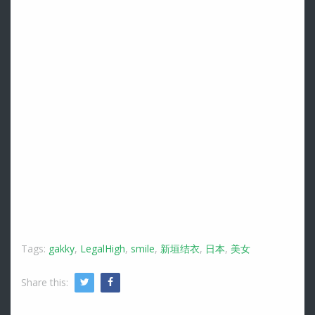
Tags:
gakky
,
LegalHigh
,
smile
,
新垣结衣
,
日本
,
美女
Share this:
Twitter
Facebook