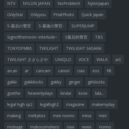
NTV
NYLON JAPAN
NoProblem!
NylonJapan
OnlyStar
Onlyyou
PHatPhoto
Quick Japan
S-最后の警官
S-最後の警官-
SUPERJUMP
Signofthemoon~interlude~
S最后的警官
TBS
TOKYOFM80
TWILIGHT
TWILIGHT SASARA
TWILIGHT ささらさや
UNIQLO
VOCE
WALK
act
an.an
ar
cancam
canon
ciao
eos
filt
gakki
gakkilocks
gakky
ginger
girlslocks
goethe
heavenlydays
kindai
kose
lala...
legal high sp2
legalhigh2
magazine
makemyday
making
meltykiss
men nonno
mina
mini
mobage
mybossmyhero
navi
news
nonno