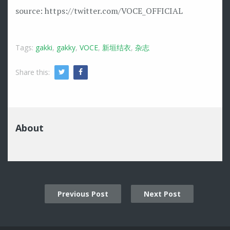
source: https://twitter.com/VOCE_OFFICIAL
Tags:
gakki
,
gakky
,
VOCE
,
新垣结衣
,
杂志
Share this:
Twitter
Facebook
About
Previous Post
Next Post
Post
navigation