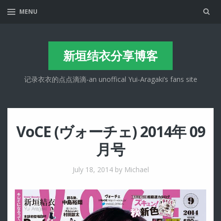
Sea
MENU
新垣结衣分享博客
记录衣衣的点点滴滴-an unoffical Yui-Aragaki’s fans site
VoCE (ヴォーチェ) 2014年 09
月号
July 18, 2014
by Michael