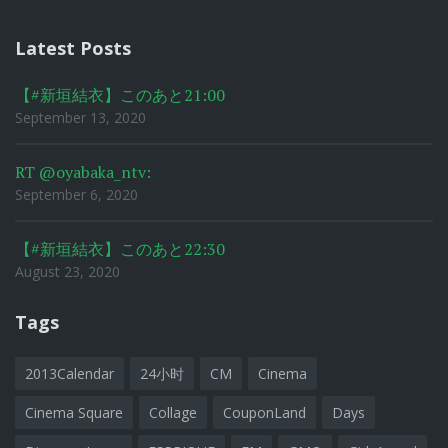
Latest Posts
【#新垣結衣】このあと21:00
September 13, 2020
RT @oyabaka_ntv:
September 6, 2020
【#新垣結衣】このあと22:30
August 23, 2020
Tags
2013Calendar
24小时
CM
Cinema
Cinema Square
Collage
CouponLand
Days