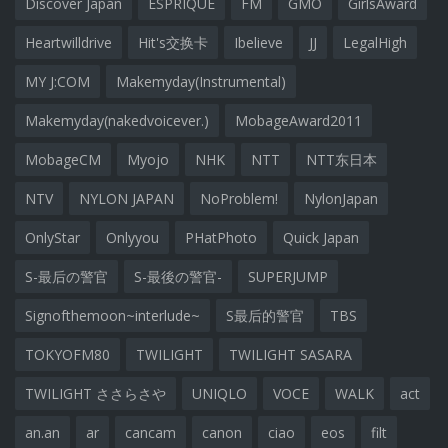
Discover Japan
ESPRIQUE
FM
GMO
GirlsAward
Heartwilldrive
Hit's交换卡
Ibelieve
JJ
LegalHigh
MY J:COM
Makemyday(Instrumental)
Makemyday(nakedvoicever.)
MobageAward2011
MobageCM
Myojo
NHK
NTT
NTT东日本
NTV
NYLON JAPAN
NoProblem!
NylonJapan
OnlyStar
Onlyyou
PHatPhoto
Quick Japan
S-最后の警官
S-最後の警官-
SUPERJUMP
Signofthemoon~interlude~
S最后的警官
TBS
TOKYOFM80
TWILIGHT
TWILIGHT SASARA
TWILIGHT ささらさや
UNIQLO
VOCE
WALK
act
an.an
ar
cancam
canon
ciao
eos
filt