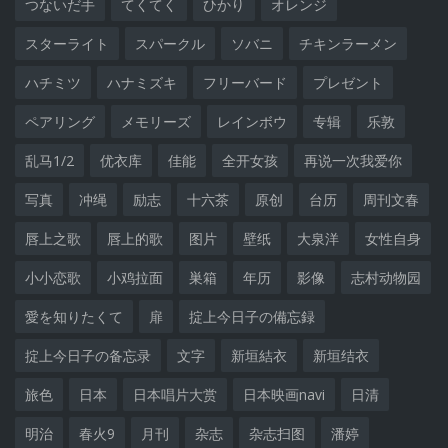
つないだ手
てくてく
ひかり
オレンジ
スターライト
スパークル
ソバニ
チキンラーメン
ハチミツ
ハナミズキ
フリーバード
プレゼント
ペアリング
メモリーズ
レインボウ
专辑
乐敦
乱马1/2
优衣库
佳能
全开女孩
再说一次我爱你
写真
冲绳
励志
十六茶
原创
台历
周刊文春
唇上之歌
唇上的歌
图片
壁纸
大泉洋
女性自身
小小恋歌
小鸡拉面
巣箱
年历
影像
志村动物园
愛を知りたくて
扉
掟上今日子の備忘録
掟上今日子の备忘录
文字
新垣結衣
新垣结衣
旅色
日本
日本唱片大赏
日本映画navi
日清
明治
春火9
月刊
杂志
杂志扫图
潘婷