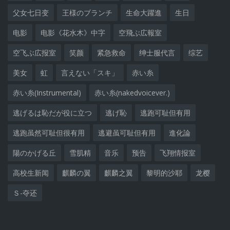
父女七日变
王様のブランチ
生命大躍進
生日
电影
电影《花水木》中字
空飛ぶ広報室
空飞ぶ広报室
笑颜
紧急救命
绅士服代言
综艺
美女
虹
言えない「スキ」
赤い糸
赤い糸(Instrumental)
赤い糸(nakedvoicever.)
逃げるは恥だが役に立つ
逃げ恥
逃跑可耻但有用
逃跑虽然可耻但很有用
逃避虽可耻但有用
進化論
陽のかげる丘
雪肌精
音乐
预告
飞翔情报室
高校生新闻
麒麟の翼
麒麟之翼
黎明的沙耶
龙樱
Ｓ-夺还