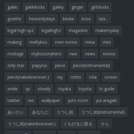
gakki
gakkilocks
gakky
ginger
girlslocks
goethe
heavenlydays
kindai
kose
lala...
legal high sp2
legalhigh2
magazine
makemyday
making
meltykiss
men nonno
mina
mini
mobage
mybossmyhero
navi
news
nonno
only star
papyrus
piece
piece(instrumental)
piece(nakedvoicever.)
ray
rohto
rola
screen
smile
sp
steady
toyata
toyota
tv guide
twitter
vivi
wallpaper
yui's room
yui-aragaki
あいたい
あなたに
うつし絵
うつし絵(instrumental)
うつし絵(nakedvoicever.)
くちびるに歌を
そら