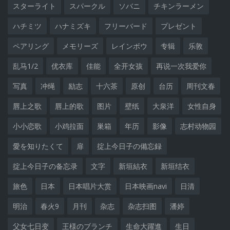
スターライト
スパークル
ソバニ
チキンラーメン
ハチミツ
ハナミズキ
フリーバード
プレゼント
ペアリング
メモリーズ
レインボウ
专辑
乐敦
乱马1/2
优衣库
佳能
全开女孩
再说一次我爱你
写真
冲绳
励志
十六茶
原创
台历
周刊文春
唇上之歌
唇上的歌
图片
壁纸
大泉洋
女性自身
小小恋歌
小鸡拉面
巣箱
年历
影像
志村动物园
愛を知りたくて
扉
掟上今日子の備忘録
掟上今日子の备忘录
文字
新垣結衣
新垣结衣
旅色
日本
日本唱片大赏
日本映画navi
日清
明治
春火9
月刊
杂志
杂志扫图
潘婷
父女七日变
王様のブランチ
生命大躍進
生日