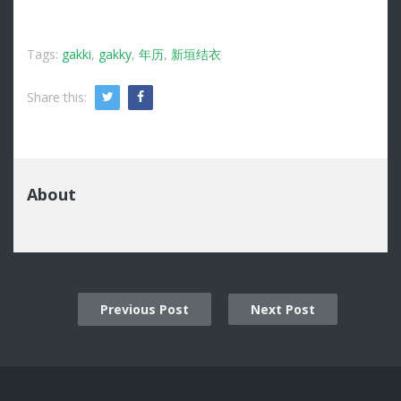
Tags:
gakki
,
gakky
,
年历
,
新垣结衣
Share this:
Twitter
Facebook
About
Previous Post
Next Post
Post
navigation