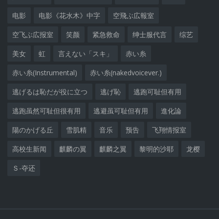
电影
电影《花水木》中字
空飛ぶ広報室
空飞ぶ広报室
笑颜
紧急救命
绅士服代言
综艺
美女
虹
言えない「スキ」
赤い糸
赤い糸(Instrumental)
赤い糸(nakedvoicever.)
逃げるは恥だが役に立つ
逃げ恥
逃跑可耻但有用
逃跑虽然可耻但很有用
逃避虽可耻但有用
進化論
陽のかげる丘
雪肌精
音乐
预告
飞翔情报室
高校生新闻
麒麟の翼
麒麟之翼
黎明的沙耶
龙樱
Ｓ-夺还