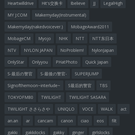
Heartwilldrive
Hit's交换卡
Ibelieve
JJ
LegalHigh
MY J:COM
Makemyday(Instrumental)
Makemyday(nakedvoicever.)
MobageAward2011
MobageCM
Myojo
NHK
NTT
NTT东日本
NTV
NYLON JAPAN
NoProblem!
NylonJapan
OnlyStar
Onlyyou
PHatPhoto
Quick Japan
S-最后の警官
S-最後の警官-
SUPERJUMP
Signofthemoon~interlude~
S最后的警官
TBS
TOKYOFM80
TWILIGHT
TWILIGHT SASARA
TWILIGHT ささらさや
UNIQLO
VOCE
WALK
act
an.an
ar
cancam
canon
ciao
eos
filt
gakki
gakkilocks
gakky
ginger
girlslocks