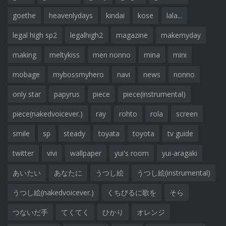
goethe
heavenlydays
kindai
kose
lala...
legal high sp2
legalhigh2
magazine
makemyday
making
meltykiss
men nonno
mina
mini
mobage
mybossmyhero
navi
news
nonno
only star
papyrus
piece
piece(instrumental)
piece(nakedvoicever.)
ray
rohto
rola
screen
smile
sp
steady
toyata
toyota
tv guide
twitter
vivi
wallpaper
yui's room
yui-aragaki
あいたい
あなたに
うつし絵
うつし絵(instrumental)
うつし絵(nakedvoicever.)
くちびるに歌を
そら
つないだ手
てくてく
ひかり
オレンジ