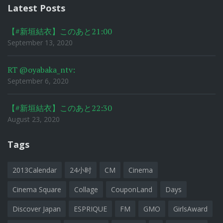
Latest Posts
【#新垣結衣】このあと21:00
September 13, 2020
RT @oyabaka_ntv:
September 6, 2020
【#新垣結衣】このあと22:30
August 23, 2020
Tags
2013Calendar
24小时
CM
Cinema
Cinema Square
Collage
CouponLand
Days
Discover Japan
ESPRIQUE
FM
GMO
GirlsAward