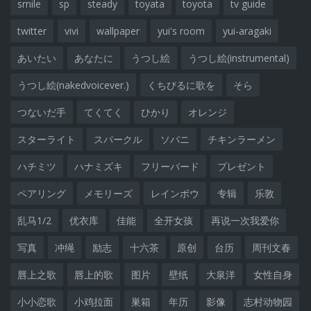
smile
sp
steady
toyata
toyota
tv guide
twitter
vivi
wallpaper
yui's room
yui-aragaki
あいたい
あなたに
うつし絵
うつし絵(instrumental)
うつし絵(nakedvoicever.)
くちびるに歌を
そら
つないだ手
てくてく
ひかり
オレンジ
スターライト
スパークル
ソバニ
チキンラーメン
ハチミツ
ハナミズキ
フリーバード
プレゼント
ペアリング
メモリーズ
レインボウ
专辑
乐敦
乱马1/2
优衣库
佳能
全开女孩
再说一次我爱你
写真
冲绳
励志
十六茶
原创
台历
周刊文春
唇上之歌
唇上的歌
图片
壁纸
大泉洋
女性自身
小小恋歌
小鸡拉面
巣箱
年历
影像
志村动物园