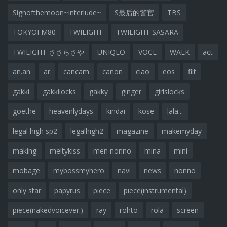
Signofthemoon~interlude~
S最后的警官
TBS
TOKYOFM80
TWILIGHT
TWILIGHT SASARA
TWILIGHT ささらさや
UNIQLO
VOCE
WALK
act
an.an
ar
cancam
canon
ciao
eos
filt
gakki
gakkilocks
gakky
ginger
girlslocks
goethe
heavenlydays
kindai
kose
lala...
legal high sp2
legalhigh2
magazine
makemyday
making
meltykiss
men nonno
mina
mini
mobage
mybossmyhero
navi
news
nonno
only star
papyrus
piece
piece(instrumental)
piece(nakedvoicever.)
ray
rohto
rola
screen