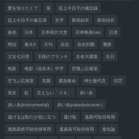
愛を知りたくて
扉
掟上今日子の備忘録
掟上今日子の备忘录
文字
新垣結衣
新垣结衣
旅色
日本
日本唱片大赏
日本映画navi
日清
明治
春火9
月刊
杂志
杂志扫图
潘婷
父女七日变
王様のブランチ
生命大躍進
生日
电影
电影《花水木》中字
空飛ぶ広報室
空飞ぶ広报室
笑颜
紧急救命
绅士服代言
综艺
美女
虹
言えない「スキ」
赤い糸
赤い糸(Instrumental)
赤い糸(nakedvoicever.)
逃げるは恥だが役に立つ
逃げ恥
逃跑可耻但有用
逃跑虽然可耻但很有用
逃避虽可耻但有用
進化論