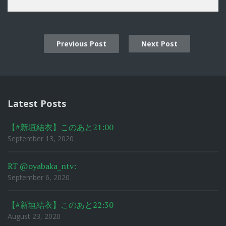
Previous Post
Next Post
Post
navigation
Latest Posts
【#新垣結衣】このあと21:00
September 13, 2020
RT @oyabaka_ntv:
September 6, 2020
【#新垣結衣】このあと22:30
August 23, 2020