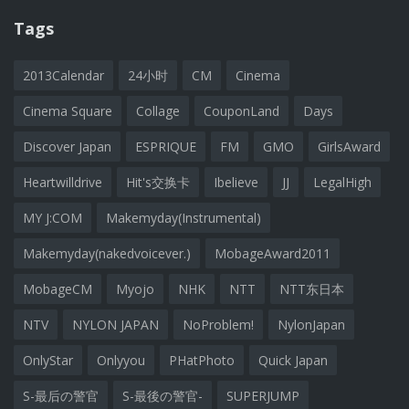
Tags
2013Calendar
24小时
CM
Cinema
Cinema Square
Collage
CouponLand
Days
Discover Japan
ESPRIQUE
FM
GMO
GirlsAward
Heartwilldrive
Hit's交换卡
Ibelieve
JJ
LegalHigh
MY J:COM
Makemyday(Instrumental)
Makemyday(nakedvoicever.)
MobageAward2011
MobageCM
Myojo
NHK
NTT
NTT东日本
NTV
NYLON JAPAN
NoProblem!
NylonJapan
OnlyStar
Onlyyou
PHatPhoto
Quick Japan
S-最后の警官
S-最後の警官-
SUPERJUMP