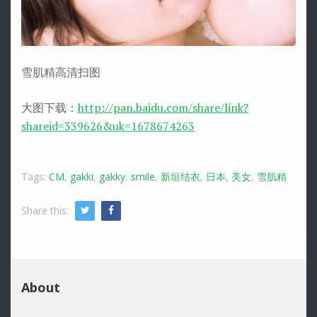
雪肌精高清扫图
大图下载：
http://pan.baidu.com/share/link?
shareid=339626&uk=1678674263
Tags:
CM
,
gakki
,
gakky
,
smile
,
新垣结衣
,
日本
,
美女
,
雪肌精
Share this:
Twitter
Facebook
About