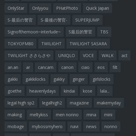
OnlyStar
Onlyyou
PHatPhoto
Quick Japan
S-最后の警官
S-最後の警官-
SUPERJUMP
Signofthemoon~interlude~
S最后的警官
TBS
TOKYOFM80
TWILIGHT
TWILIGHT SASARA
TWILIGHT ささらさや
UNIQLO
VOCE
WALK
act
an.an
ar
cancam
canon
ciao
eos
filt
gakki
gakkilocks
gakky
ginger
girlslocks
goethe
heavenlydays
kindai
kose
lala...
legal high sp2
legalhigh2
magazine
makemyday
making
meltykiss
men nonno
mina
mini
mobage
mybossmyhero
navi
news
nonno