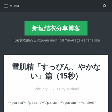
Sea
MENU
新垣结衣分享博客
记录衣衣的点点滴滴-an unoffical Yui-Aragaki’s fans site
雪肌精「すっぴん、やかな
い」篇（15秒）
February 9, 2014
by Michael
</param>
</param>
</param>
</param>
</embed>