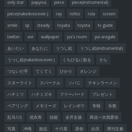
only star
papyrus
piece
piece(instrumental)
piece(nakedvoicever.)
ray
rohto
rola
screen
smile
sp
steady
toyata
toyota
tv guide
twitter
vivi
wallpaper
yui's room
yui-aragaki
あいたい
あなたに
うつし絵
うつし絵(instrumental)
うつし絵(nakedvoicever.)
くちびるに歌を
そら
つないだ手
てくてく
ひかり
オレンジ
スターライト
スパークル
ソバニ
チキンラーメン
ハチミツ
ハナミズキ
フリーバード
プレゼント
ペアリング
メモリーズ
レインボウ
专辑
乐敦
乱马1/2
优衣库
佳能
全开女孩
再说一次我爱你
写真
冲绳
励志
十六茶
原创
台历
周刊文春