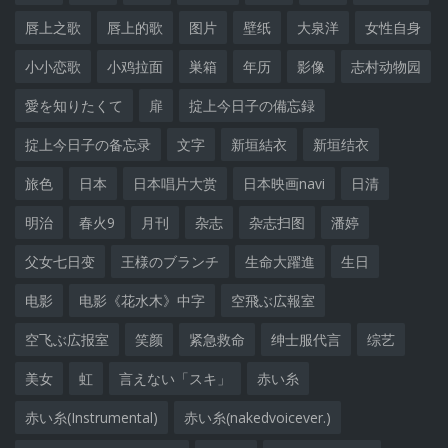
唇上之歌
唇上的歌
图片
壁纸
大泉洋
女性自身
小小恋歌
小鸡拉面
巣箱
年历
影像
志村动物园
愛を知りたくて
扉
掟上今日子の備忘録
掟上今日子の备忘录
文字
新垣結衣
新垣结衣
旅色
日本
日本唱片大赏
日本映画navi
日清
明治
春火9
月刊
杂志
杂志扫图
潘婷
父女七日变
王様のブランチ
生命大躍進
生日
电影
电影《花水木》中字
空飛ぶ広報室
空飞ぶ広报室
笑颜
紧急救命
绅士服代言
综艺
美女
虹
言えない「スキ」
赤い糸
赤い糸(Instrumental)
赤い糸(nakedvoicever.)