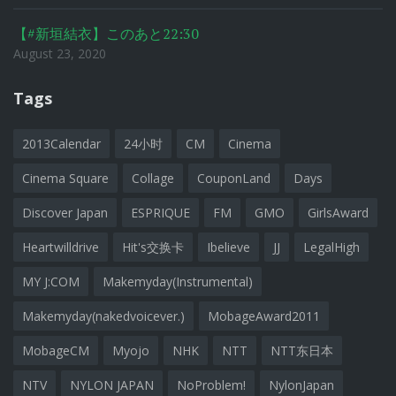
【#新垣結衣】このあと22:30
August 23, 2020
Tags
2013Calendar
24小时
CM
Cinema
Cinema Square
Collage
CouponLand
Days
Discover Japan
ESPRIQUE
FM
GMO
GirlsAward
Heartwilldrive
Hit's交换卡
Ibelieve
JJ
LegalHigh
MY J:COM
Makemyday(Instrumental)
Makemyday(nakedvoicever.)
MobageAward2011
MobageCM
Myojo
NHK
NTT
NTT东日本
NTV
NYLON JAPAN
NoProblem!
NylonJapan