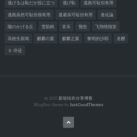
逃げるは恥だが役に立つ
逃げ恥
逃跑可耻但有用
逃跑虽然可耻但很有用
逃避虽可耻但有用
進化論
陽のかげる丘
雪肌精
音乐
预告
飞翔情报室
高校生新闻
麒麟の翼
麒麟之翼
黎明的沙耶
龙樱
Ｓ-夺还
© 2025
新垣结衣分享博客
BlogBox theme by
JustGoodThemes
Back
to