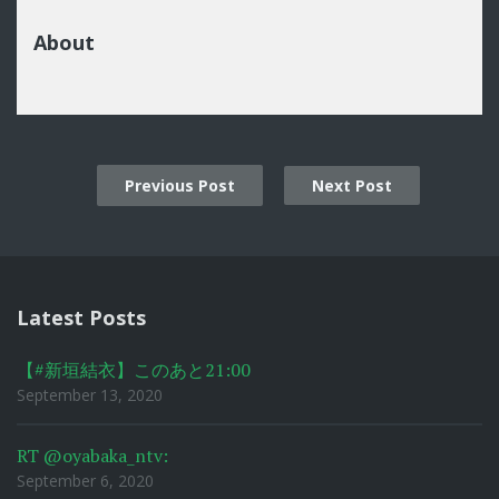
About
Previous Post
Next Post
Post
navigation
Latest Posts
【#新垣結衣】このあと21:00
September 13, 2020
RT @oyabaka_ntv:
September 6, 2020