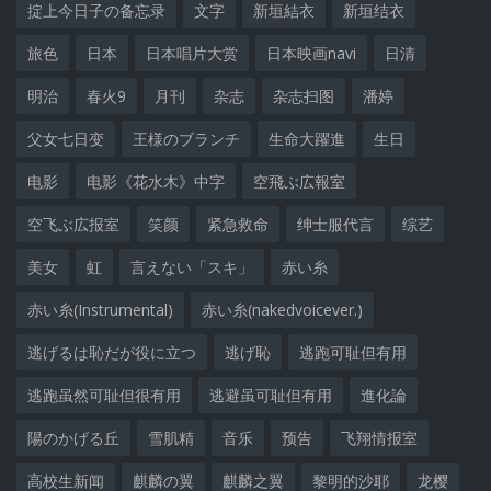
掟上今日子の备忘录
文字
新垣結衣
新垣结衣
旅色
日本
日本唱片大赏
日本映画navi
日清
明治
春火9
月刊
杂志
杂志扫图
潘婷
父女七日变
王様のブランチ
生命大躍進
生日
电影
电影《花水木》中字
空飛ぶ広報室
空飞ぶ広报室
笑颜
紧急救命
绅士服代言
综艺
美女
虹
言えない「スキ」
赤い糸
赤い糸(Instrumental)
赤い糸(nakedvoicever.)
逃げるは恥だが役に立つ
逃げ恥
逃跑可耻但有用
逃跑虽然可耻但很有用
逃避虽可耻但有用
進化論
陽のかげる丘
雪肌精
音乐
预告
飞翔情报室
高校生新闻
麒麟の翼
麒麟之翼
黎明的沙耶
龙樱