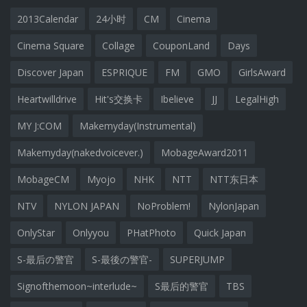
2013Calendar
24小时
CM
Cinema
Cinema Square
Collage
CouponLand
Days
Discover Japan
ESPRIQUE
FM
GMO
GirlsAward
Heartwilldrive
Hit's交换卡
Ibelieve
JJ
LegalHigh
MY J:COM
Makemyday(Instrumental)
Makemyday(nakedvoicever.)
MobageAward2011
MobageCM
Myojo
NHK
NTT
NTT东日本
NTV
NYLON JAPAN
NoProblem!
NylonJapan
OnlyStar
Onlyyou
PHatPhoto
Quick Japan
S-最后の警官
S-最後の警官-
SUPERJUMP
Signofthemoon~interlude~
S最后的警官
TBS