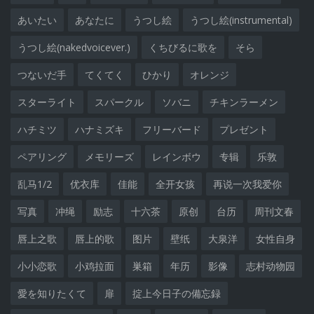
あいたい
あなたに
うつし絵
うつし絵(instrumental)
うつし絵(nakedvoicever.)
くちびるに歌を
そら
つないだ手
てくてく
ひかり
オレンジ
スターライト
スパークル
ソバニ
チキンラーメン
ハチミツ
ハナミズキ
フリーバード
プレゼント
ペアリング
メモリーズ
レインボウ
专辑
乐敦
乱马1/2
优衣库
佳能
全开女孩
再说一次我爱你
写真
冲绳
励志
十六茶
原创
台历
周刊文春
唇上之歌
唇上的歌
图片
壁纸
大泉洋
女性自身
小小恋歌
小鸡拉面
巣箱
年历
影像
志村动物园
愛を知りたくて
扉
掟上今日子の備忘録