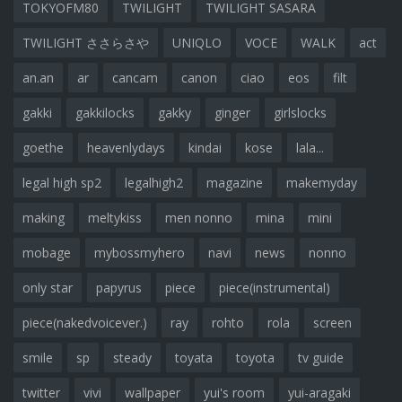
TOKYOFM80
TWILIGHT
TWILIGHT SASARA
TWILIGHT ささらさや
UNIQLO
VOCE
WALK
act
an.an
ar
cancam
canon
ciao
eos
filt
gakki
gakkilocks
gakky
ginger
girlslocks
goethe
heavenlydays
kindai
kose
lala...
legal high sp2
legalhigh2
magazine
makemyday
making
meltykiss
men nonno
mina
mini
mobage
mybossmyhero
navi
news
nonno
only star
papyrus
piece
piece(instrumental)
piece(nakedvoicever.)
ray
rohto
rola
screen
smile
sp
steady
toyata
toyota
tv guide
twitter
vivi
wallpaper
yui's room
yui-aragaki