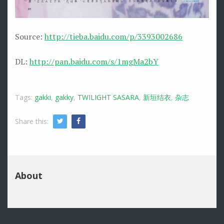
Source:
http://tieba.baidu.com/p/3393002686
DL:
http://pan.baidu.com/s/1mgMa2bY
Tags:
gakki
,
gakky
,
TWILIGHT SASARA
,
新垣结衣
,
杂志
Share this:
Twitter
Facebook
About