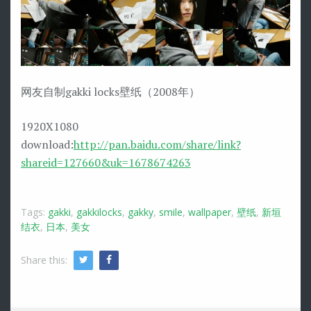
网友自制gakki locks壁纸（2008年）
1920X1080
download:
http://pan.baidu.com/share/link?
shareid=127660&uk=1678674263
Tags:
gakki
,
gakkilocks
,
gakky
,
smile
,
wallpaper
,
壁纸
,
新垣
结衣
,
日本
,
美女
Share this:
Twitter
Facebook