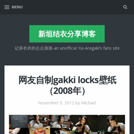
Sea
MENU
新垣结衣分享博客
记录衣衣的点点滴滴-an unoffical Yui-Aragaki’s fans site
网友自制gakki locks壁纸
（2008年）
November 9, 2012
by Michael