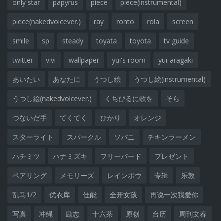
only star
papyrus
piece
piece(instrumental)
piece(nakedvoicever.)
ray
rohto
rola
screen
smile
sp
steady
toyata
toyota
tv guide
twitter
vivi
wallpaper
yui's room
yui-aragaki
あいたい
あなたに
うつし絵
うつし絵(instrumental)
うつし絵(nakedvoicever.)
くちびるに歌を
そら
つないだ手
てくてく
ひかり
オレンジ
スターライト
スパークル
ソバニ
チキンラーメン
ハチミツ
ハナミズキ
フリーバード
プレゼント
ペアリング
メモリーズ
レインボウ
专辑
乐敦
乱马1/2
优衣库
佳能
全开女孩
再说一次我爱你
写真
冲绳
励志
十六茶
原创
台历
周刊文春