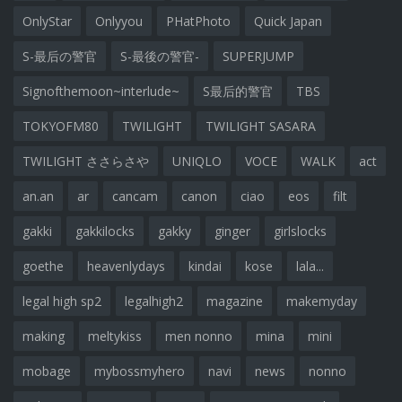
OnlyStar
Onlyyou
PHatPhoto
Quick Japan
S-最后の警官
S-最後の警官-
SUPERJUMP
Signofthemoon~interlude~
S最后的警官
TBS
TOKYOFM80
TWILIGHT
TWILIGHT SASARA
TWILIGHT ささらさや
UNIQLO
VOCE
WALK
act
an.an
ar
cancam
canon
ciao
eos
filt
gakki
gakkilocks
gakky
ginger
girlslocks
goethe
heavenlydays
kindai
kose
lala...
legal high sp2
legalhigh2
magazine
makemyday
making
meltykiss
men nonno
mina
mini
mobage
mybossmyhero
navi
news
nonno