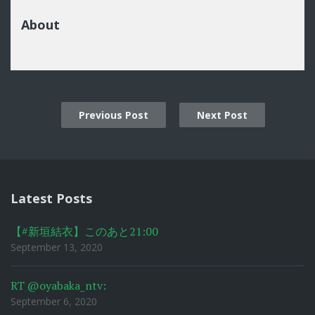
About
Previous Post
Next Post
Post
navigation
Latest Posts
【#新垣結衣】このあと21:00
September 13, 2020
RT @oyabaka_ntv:
September 6, 2020