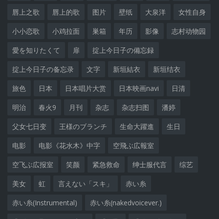
唇上之歌
唇上的歌
图片
壁纸
大泉洋
女性自身
小小恋歌
小鸡拉面
巣箱
年历
影像
志村动物园
愛を知りたくて
扉
掟上今日子の備忘録
掟上今日子の备忘录
文字
新垣結衣
新垣结衣
旅色
日本
日本唱片大赏
日本映画navi
日清
明治
春火9
月刊
杂志
杂志扫图
潘婷
父女七日变
王様のブランチ
生命大躍進
生日
电影
电影《花水木》中字
空飛ぶ広報室
空飞ぶ広报室
笑颜
紧急救命
绅士服代言
综艺
美女
虹
言えない「スキ」
赤い糸
赤い糸(Instrumental)
赤い糸(nakedvoicever.)