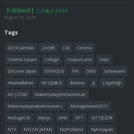
【#新垣結衣】このあと22:30
August 23, 2020
Tags
2013Calendar
24小时
CM
Cinema
Cinema Square
Collage
CouponLand
Days
Discover Japan
ESPRIQUE
FM
GMO
GirlsAward
Heartwilldrive
Hit's交换卡
Ibelieve
JJ
LegalHigh
MY J:COM
Makemyday(Instrumental)
Makemyday(nakedvoicever.)
MobageAward2011
MobageCM
Myojo
NHK
NTT
NTT东日本
NTV
NYLON JAPAN
NoProblem!
NylonJapan