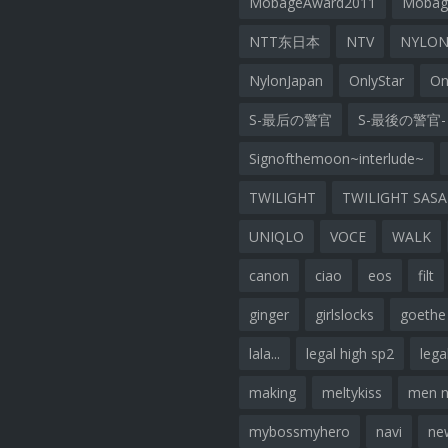
MobageAward2011
Moba
NTT东日本
NTV
NYLON
NylonJapan
OnlyStar
On
S-最后の警官
S-最後の警官-
Signofthemoon~interlude~
TWILIGHT
TWILIGHT SAS
UNIQLO
VOCE
WALK
canon
ciao
eos
filt
ginger
girlslocks
goethe
lala...
legal high sp2
lega
making
meltykiss
men 
mybossmyhero
navi
ne