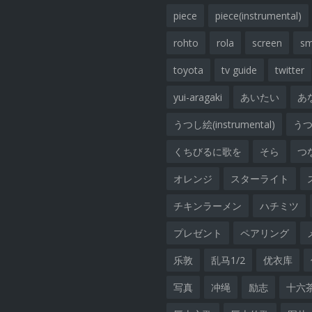
piece
piece(instrumental)
rohto
rola
screen
sm
toyota
tv guide
twitter
yui-aragaki
あいたい
あ
うつし絵(instrumental)
うつし
くちびるに歌を
そら
つ
オレンジ
スターライト
チキンラーメン
ハチミツ
プレゼント
ペアリング
乐敦
乱马1/2
优衣库
写真
冲绳
励志
十六