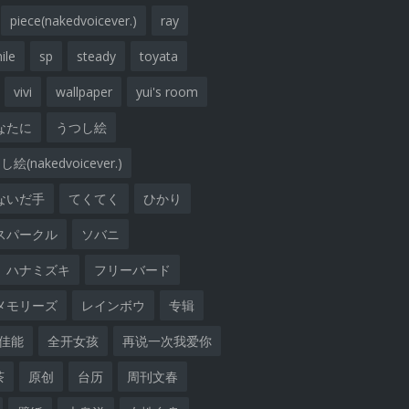
piece(nakedvoicever.)
ray
ile
sp
steady
toyata
vivi
wallpaper
yui's room
なたに
うつし絵
絵(nakedvoicever.)
ないだ手
てくてく
ひかり
スパークル
ソバニ
ハナミズキ
フリーバード
メモリーズ
レインボウ
专辑
佳能
全开女孩
再说一次我爱你
茶
原创
台历
周刊文春