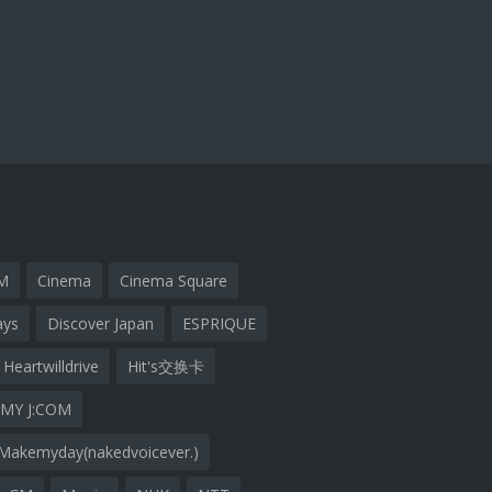
M
Cinema
Cinema Square
ays
Discover Japan
ESPRIQUE
Heartwilldrive
Hit's交换卡
MY J:COM
Makemyday(nakedvoicever.)