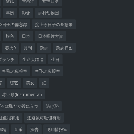
壁纸
大泉洋
女性自身
年历
影像
志村动物园
今日子の備忘録
掟上今日子の备忘录
旅色
日本
日本唱片大赏
春火9
月刊
杂志
杂志扫图
ブランチ
生命大躍進
生日
空飛ぶ広報室
空飞ぶ広报室
言
综艺
美女
虹
赤い糸(Instrumental)
げるは恥だが役に立つ
逃げ恥
耻但很有用
逃避虽可耻但有用
肌精
音乐
预告
飞翔情报室