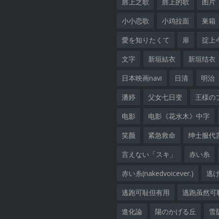
唇上之歌
唇上的歌
图片
小小恋歌
小鸡拉面
巣箱
愛を知りたくて
扉
掟上
文字
新垣結衣
新垣结衣
日本映画navi
日清
明治
潘婷
父女七日变
王様の
电影
电影《花水木》中字
笑颜
紧急救命
绅士服代
言えない「スキ」
赤い糸
赤い糸(nakedvoicever.)
逃
逃跑可耻但有用
逃跑虽然可
進化論
陽のかげる丘
雪