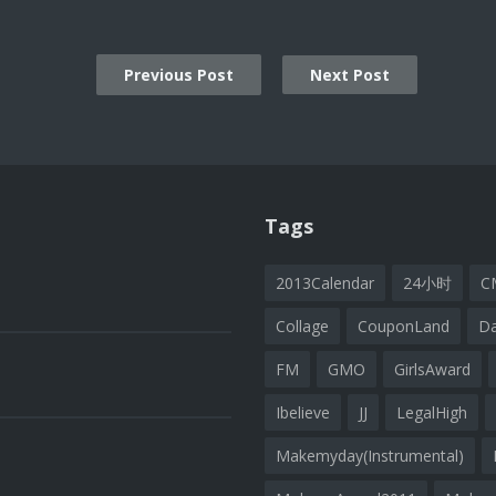
Previous Post
Next Post
ion
Tags
2013Calendar
24小时
C
Collage
CouponLand
D
FM
GMO
GirlsAward
Ibelieve
JJ
LegalHigh
Makemyday(Instrumental)