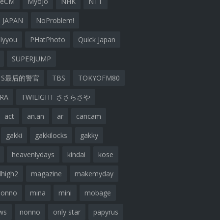
geCM
Myojo
NHK
NTT
 JAPAN
NoProblem!
lyyou
PHatPhoto
Quick Japan
SUPERJUMP
S最后的警官
TBS
TOKYOFM80
ARA
TWILIGHT ささらさや
act
an.an
ar
cancam
gakki
gakkilocks
gakky
heavenlydays
kindai
kose
lhigh2
magazine
makemyday
nonno
mina
mini
mobage
ws
nonno
only star
papyrus