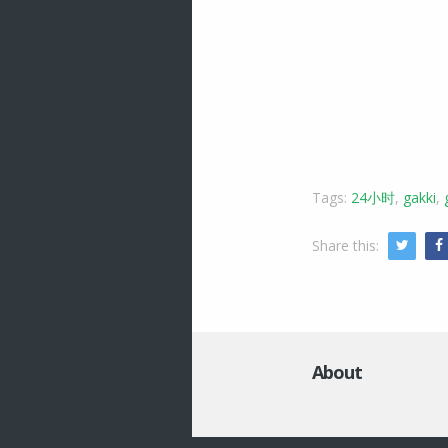
Tags:
24小时
,
gakki
,
Share this:
Twitte
About