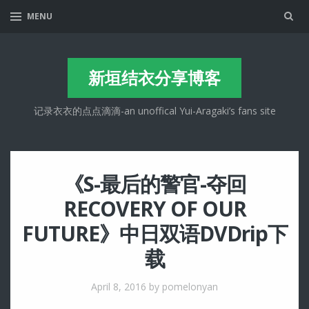
Sea
MENU
新垣结衣分享博客
记录衣衣的点点滴滴-an unoffical Yui-Aragaki’s fans site
《S-最后的警官-夺回
RECOVERY OF OUR
FUTURE》中日双语DVDrip下
载
April 8, 2016
by pomelonyan