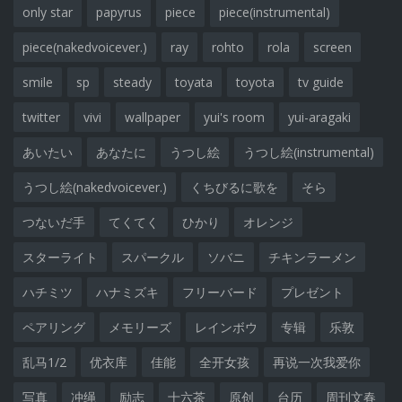
only star
papyrus
piece
piece(instrumental)
piece(nakedvoicever.)
ray
rohto
rola
screen
smile
sp
steady
toyata
toyota
tv guide
twitter
vivi
wallpaper
yui's room
yui-aragaki
あいたい
あなたに
うつし絵
うつし絵(instrumental)
うつし絵(nakedvoicever.)
くちびるに歌を
そら
つないだ手
てくてく
ひかり
オレンジ
スターライト
スパークル
ソバニ
チキンラーメン
ハチミツ
ハナミズキ
フリーバード
プレゼント
ペアリング
メモリーズ
レインボウ
专辑
乐敦
乱马1/2
优衣库
佳能
全开女孩
再说一次我爱你
写真
冲绳
励志
十六茶
原创
台历
周刊文春