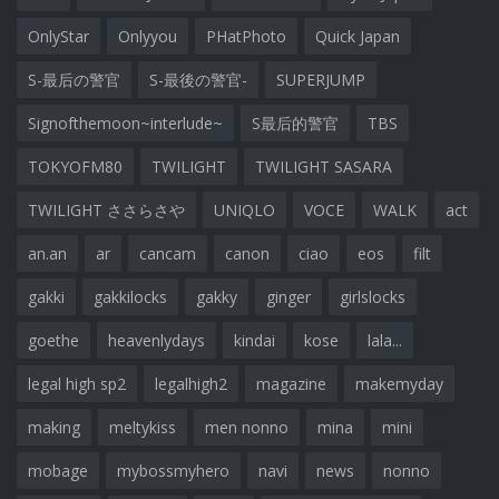
OnlyStar
Onlyyou
PHatPhoto
Quick Japan
S-最后の警官
S-最後の警官-
SUPERJUMP
Signofthemoon~interlude~
S最后的警官
TBS
TOKYOFM80
TWILIGHT
TWILIGHT SASARA
TWILIGHT ささらさや
UNIQLO
VOCE
WALK
act
an.an
ar
cancam
canon
ciao
eos
filt
gakki
gakkilocks
gakky
ginger
girlslocks
goethe
heavenlydays
kindai
kose
lala...
legal high sp2
legalhigh2
magazine
makemyday
making
meltykiss
men nonno
mina
mini
mobage
mybossmyhero
navi
news
nonno