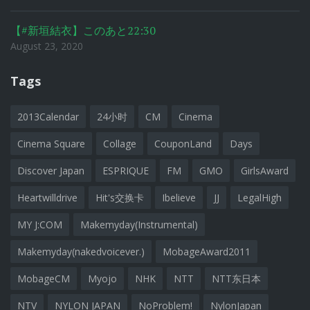
【#新垣結衣】このあと22:30
August 23, 2020
Tags
2013Calendar
24小时
CM
Cinema
Cinema Square
Collage
CouponLand
Days
Discover Japan
ESPRIQUE
FM
GMO
GirlsAward
Heartwilldrive
Hit's交换卡
Ibelieve
JJ
LegalHigh
MY J:COM
Makemyday(Instrumental)
Makemyday(nakedvoicever.)
MobageAward2011
MobageCM
Myojo
NHK
NTT
NTT东日本
NTV
NYLON JAPAN
NoProblem!
NylonJapan