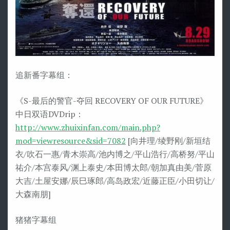
追新番字幕组：
《S-最后的警官-夺回 RECOVERY OF OUR FUTURE》
中日双语DVDrip：
http://www.zhuixinfan.com/main.php?
mod=viewresource&sid=7082
[向井理/绫野刚/新垣结
衣/吹石一惠/青木崇高/池内博之/平山浩行/高桥努/平山
祐介/本宫泰风/渊上泰史/本田博太郎/朝加真由美/菅原
大吉/土屋安娜/辰巳琢郎/高岛政宏/近藤正臣/小田切让/
大森南朋]
猪猪字幕组