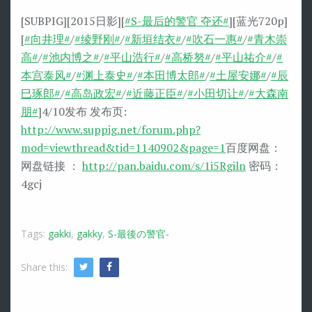
[SUBPIG][2015日影][
#S-最后的警官 夺还#
][蓝光720p]
[
#向井理#
/
#绫野刚#
/
#新垣结衣#
/
#吹石一惠#
/
#青木崇
高#
/
#池内博之#
/
#平山浩行#
/
#高桥努#
/
#平山祐介#
/
#
本宫泰风#
/
#渊上泰史#
/
#本田博太郎#
/
#土屋安娜#
/
#辰
巳琢郎#
/
#高岛政宏#
/
#近藤正臣#
/
#小田切让#
/
#大森南
朋#
]4/10发布 发布页:
http://www.suppig.net/forum.php?
mod=viewthread&tid=1140902&page=1
百度网盘：
网盘链接 ：
http://pan.baidu.com/s/1i5Rgiln
密码：
4gcj
Tags:
gakki
,
gakky
,
S-最後の警官-
Share this:
Twitter
Facebook