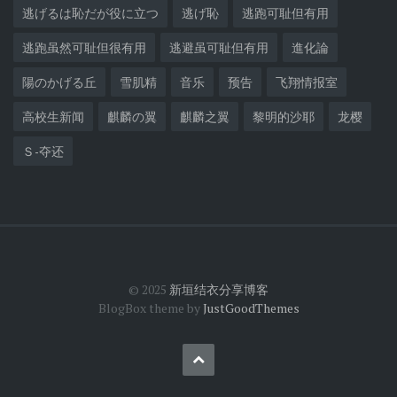
逃げるは恥だが役に立つ
逃げ恥
逃跑可耻但有用
逃跑虽然可耻但很有用
逃避虽可耻但有用
進化論
陽のかげる丘
雪肌精
音乐
预告
飞翔情报室
高校生新闻
麒麟の翼
麒麟之翼
黎明的沙耶
龙樱
Ｓ-夺还
© 2025
新垣结衣分享博客
BlogBox theme by
JustGoodThemes
Back
to