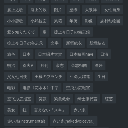
唇上之歌
唇上的歌
图片
壁纸
大泉洋
女性自身
小小恋歌
小鸡拉面
巣箱
年历
影像
志村动物园
愛を知りたくて
扉
掟上今日子の備忘録
掟上今日子の备忘录
文字
新垣結衣
新垣结衣
旅色
日本
日本唱片大赏
日本映画navi
日清
明治
春火9
月刊
杂志
杂志扫图
潘婷
父女七日变
王様のブランチ
生命大躍進
生日
电影
电影《花水木》中字
空飛ぶ広報室
空飞ぶ広报室
笑颜
紧急救命
绅士服代言
综艺
美女
虹
言えない「スキ」
赤い糸
赤い糸(Instrumental)
赤い糸(nakedvoicever.)