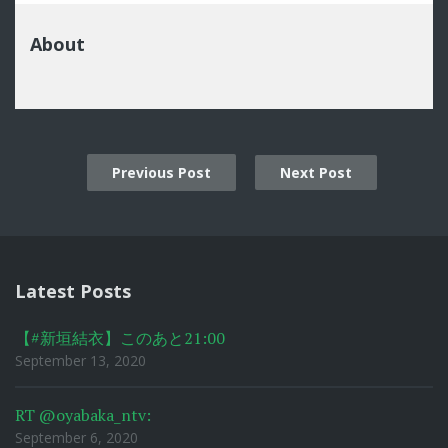
About
Previous Post
Next Post
Post
navigation
Latest Posts
【#新垣結衣】このあと21:00
September 13, 2020
RT @oyabaka_ntv:
September 6, 2020