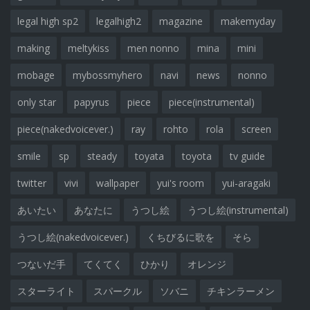
legal high sp2
legalhigh2
magazine
makemyday
making
meltykiss
men nonno
mina
mini
mobage
mybossmyhero
navi
news
nonno
only star
papyrus
piece
piece(instrumental)
piece(nakedvoicever.)
ray
rohto
rola
screen
smile
sp
steady
toyata
toyota
tv guide
twitter
vivi
wallpaper
yui's room
yui-aragaki
あいたい
あなたに
うつし絵
うつし絵(instrumental)
うつし絵(nakedvoicever.)
くちびるに歌を
そら
つないだ手
てくてく
ひかり
オレンジ
スターライト
スパークル
ソバニ
チキンラーメン