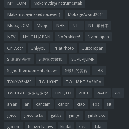
MY J:COM
Makemyday(Instrumental)
Makemyday(nakedvoicever.)
MobageAward2011
MobageCM
Myojo
NHK
NTT
NTT东日本
NTV
NYLON JAPAN
NoProblem!
NylonJapan
OnlyStar
Onlyyou
PHatPhoto
Quick Japan
S-最后の警官
S-最後の警官-
SUPERJUMP
Signofthemoon~interlude~
S最后的警官
TBS
TOKYOFM80
TWILIGHT
TWILIGHT SASARA
TWILIGHT ささらさや
UNIQLO
VOCE
WALK
act
an.an
ar
cancam
canon
ciao
eos
filt
gakki
gakkilocks
gakky
ginger
girlslocks
goethe
heavenlydays
kindai
kose
lala...