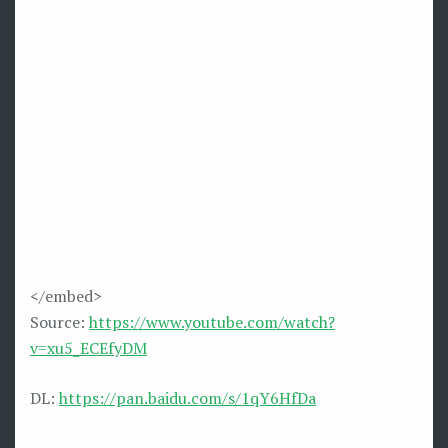
</embed>
Source:
https://www.youtube.com/watch?
v=xu5_ECEfyDM
DL:
https://pan.baidu.com/s/1qY6HfDa