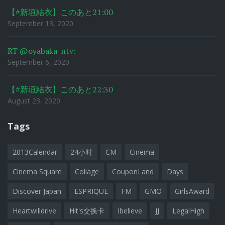
【#新垣結衣】このあと21:00
September 13, 2020
RT @oyabaka_ntv:
September 6, 2020
【#新垣結衣】このあと22:30
August 23, 2020
Tags
2013Calendar
24小时
CM
Cinema
Cinema Square
Collage
CouponLand
Days
Discover Japan
ESPRIQUE
FM
GMO
GirlsAward
Heartwilldrive
Hit's交换卡
Ibelieve
JJ
LegalHigh