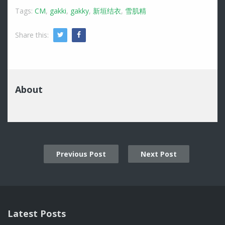
Tags:
CM
,
gakki
,
gakky
,
新垣结衣
,
雪肌精
Share this:
Twitter
Facebook
About
Previous Post
Next Post
Post
navigation
Latest Posts