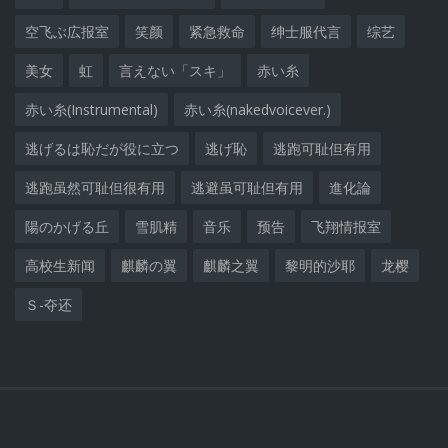
空飞ぶ広报室
笑颜
紧急救命
绅士服代言
综艺
美女
虹
言えない「スキ」
赤い糸
赤い糸(Instrumental)
赤い糸(nakedvoicever.)
逃げるは恥だが役に立つ
逃げ恥
逃跑可耻但有用
逃跑虽然可耻但很有用
逃避虽可耻但有用
進化論
陽のかげる丘
雪肌精
音乐
预告
飞翔情报室
高校生新闻
麒麟の翼
麒麟之翼
黎明的沙耶
龙樱
Ｓ-夺还