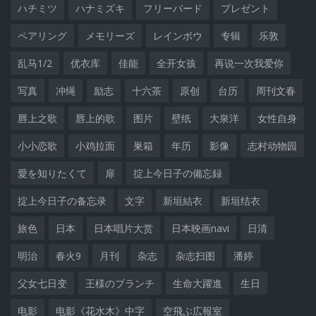
ハチミツ
ハナミズキ
フリーバード
プレゼント
ペアリング
メモリーズ
レインボウ
专辑
乐敦
乱马1/2
优衣库
佳能
全开女孩
再说一次我爱你
写真
冲绳
励志
十六茶
原创
台历
周刊文春
唇上之歌
唇上的歌
图片
壁纸
大泉洋
女性自身
小小恋歌
小鸡拉面
巣箱
年历
影像
志村动物园
愛を知りたくて
扉
掟上今日子の備忘録
掟上今日子の备忘录
文字
新垣結衣
新垣结衣
旅色
日本
日本唱片大赏
日本映画navi
日清
明治
春火9
月刊
杂志
杂志扫图
潘婷
父女七日变
王様のブランチ
生命大躍進
生日
电影
电影《花水木》中字
空飛ぶ広報室