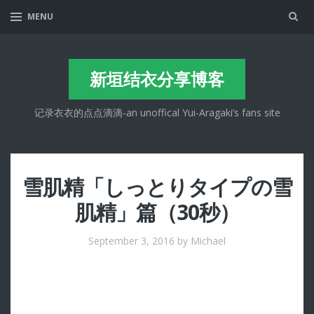
Sea
MENU
新垣结衣分享博客
记录衣衣的点点滴滴-an unoffical Yui-Aragaki’s fans site
雪肌精「しっとりタイプの雪
肌精」篇（30秒）
September 3, 2016
by Michael