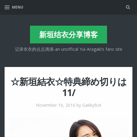
Sea
MENU
新垣结衣分享博客
记录衣衣的点点滴滴-an unoffical Yui-Aragaki’s fans site
☆新垣結衣☆特典締め切りは
11/
November 16, 2016
by GakkyBot