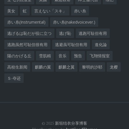
美女
虹
言えない「スキ」
赤い糸
赤い糸(Instrumental)
赤い糸(nakedvoicever.)
逃げるは恥だが役に立つ
逃げ恥
逃跑可耻但有用
逃跑虽然可耻但很有用
逃避虽可耻但有用
進化論
陽のかげる丘
雪肌精
音乐
预告
飞翔情报室
高校生新闻
麒麟の翼
麒麟之翼
黎明的沙耶
龙樱
Ｓ-夺还
© 2025
新垣结衣分享博客