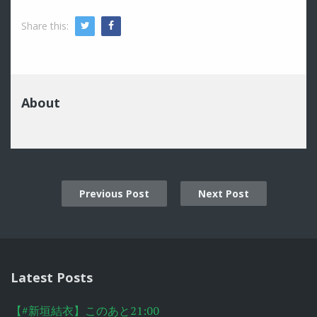
Share this:
Twitter
Facebook
About
Previous Post
Next Post
Post
navigation
Latest Posts
【#新垣結衣】このあと21:00