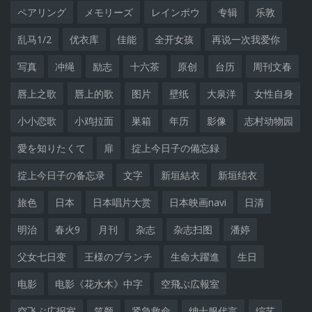
ペアリング
メモリーズ
レインボウ
专辑
乐敦
乱马1/2
优衣库
佳能
全开女孩
再说一次我爱你
写真
冲绳
励志
十六茶
原创
台历
周刊文春
唇上之歌
唇上的歌
图片
壁纸
大泉洋
女性自身
小小恋歌
小鸡拉面
巣箱
年历
影像
志村动物园
愛を知りたくて
扉
掟上今日子の備忘録
掟上今日子の备忘录
文字
新垣結衣
新垣结衣
旅色
日本
日本唱片大赏
日本映画navi
日清
明治
春火9
月刊
杂志
杂志扫图
潘婷
父女七日变
王様のブランチ
生命大躍進
生日
电影
电影《花水木》中字
空飛ぶ広報室
空飞ぶ広报室
笑颜
紧急救命
绅士服代言
综艺