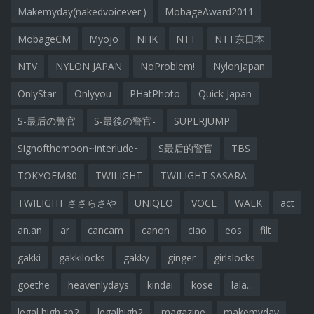
Makemyday(nakedvoicever.)
MobageAward2011
MobageCM
Myojo
NHK
NTT
NTT东日本
NTV
NYLON JAPAN
NoProblem!
NylonJapan
OnlyStar
Onlyyou
PHatPhoto
Quick Japan
S-最后の警官
S-最後の警官-
SUPERJUMP
Signofthemoon~interlude~
S最后的警官
TBS
TOKYOFM80
TWILIGHT
TWILIGHT SASARA
TWILIGHT ささらさや
UNIQLO
VOCE
WALK
act
an.an
ar
cancam
canon
ciao
eos
filt
gakki
gakkilocks
gakky
ginger
girlslocks
goethe
heavenlydays
kindai
kose
lala...
legal high sp2
legalhigh2
magazine
makemyday