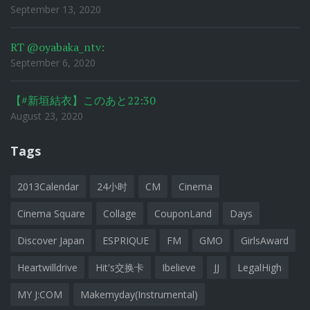
September 13, 2020
RT @oyabaka_ntv:
September 6, 2020
【#新垣結衣】このあと22:30
August 23, 2020
Tags
2013Calendar
24小时
CM
Cinema
Cinema Square
Collage
CouponLand
Days
Discover Japan
ESPRIQUE
FM
GMO
GirlsAward
Heartwilldrive
Hit's交换卡
Ibelieve
JJ
LegalHigh
MY J:COM
Makemyday(Instrumental)