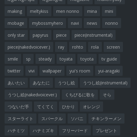
making
meltykiss
men nonno
mina
mini
mobage
mybossmyhero
navi
news
nonno
only star
papyrus
piece
piece(instrumental)
piece(nakedvoicever.)
ray
rohto
rola
screen
smile
sp
steady
toyata
toyota
tv guide
twitter
vivi
wallpaper
yui's room
yui-aragaki
あいたい
あなたに
うつし絵
うつし絵(instrumental)
うつし絵(nakedvoicever.)
くちびるに歌を
そら
つないだ手
てくてく
ひかり
オレンジ
スターライト
スパークル
ソバニ
チキンラーメン
ハチミツ
ハナミズキ
フリーバード
プレゼント