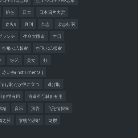
今日子の備忘録
掟上今日子の备忘录
旅色
日本
日本唱片大赏
春火9
月刊
杂志
杂志扫图
ブランチ
生命大躍進
生日
空飛ぶ広報室
空飞ぶ広报室
言
综艺
美女
虹
赤い糸(Instrumental)
げるは恥だが役に立つ
逃げ恥
耻但很有用
逃避虽可耻但有用
肌精
音乐
预告
飞翔情报室
麟之翼
黎明的沙耶
龙樱