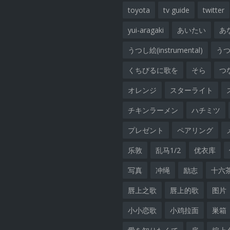
toyota
tv guide
twitter
yui-aragaki
あいたい
あ
うつし絵(instrumental)
うつし
くちびるに歌を
そら
つ
オレンジ
スターライト
チキンラーメン
ハチミツ
プレゼント
ペアリング
乐敦
乱马1/2
优衣库
写真
冲绳
励志
十六
唇上之歌
唇上的歌
图片
小小恋歌
小鸡拉面
巣箱