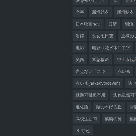
愛を知りたくて
扉
掟上
文字
新垣結衣
新垣结衣
日本映画navi
日清
明治
潘婷
父女七日变
王様の
电影
电影《花水木》中字
笑颜
紧急救命
绅士服代
言えない「スキ」
赤い糸
赤い糸(nakedvoicever.)
逃
逃跑可耻但有用
逃跑虽然可
進化論
陽のかげる丘
雪
高校生新闻
麒麟の翼
麒
Ｓ-夺还