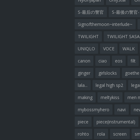
S-最后の警官
S-最後の警官-
Signofthemoon~interlude~
TWILIGHT
TWILIGHT SAS
UNIQLO
VOCE
WALK
canon
ciao
eos
filt
ginger
girlslocks
goethe
lala...
legal high sp2
lega
making
meltykiss
men 
mybossmyhero
navi
ne
piece
piece(instrumental)
rohto
rola
screen
sm