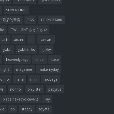
SUPERJUMP
S最后的警官
TBS
TOKYOFM80
ARA
TWILIGHT ささらさや
act
an.an
ar
cancam
gakki
gakkilocks
gakky
heavenlydays
kindai
kose
lhigh2
magazine
makemyday
nonno
mina
mini
mobage
ws
nonno
only star
papyrus
piece(nakedvoicever.)
ray
ile
sp
steady
toyata