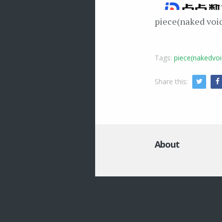
piece(naked v
Tags:
piece(nakedvoi
Share this:
Twitte
About