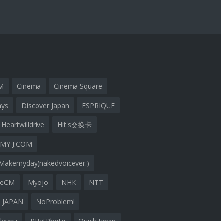
M
Cinema
Cinema Square
ays
Discover Japan
ESPRIQUE
Heartwilldrive
Hit's交换卡
MY J:COM
Makemyday(nakedvoicever.)
geCM
Myojo
NHK
NTT
 JAPAN
NoProblem!
lyyou
PHatPhoto
Quick Japan