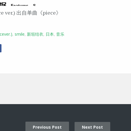
oice ver.) 出自单曲《piece》
cever.)
,
smile
,
新垣结衣
,
日本
,
音乐
r
Facebook
Previous Post
Next Post