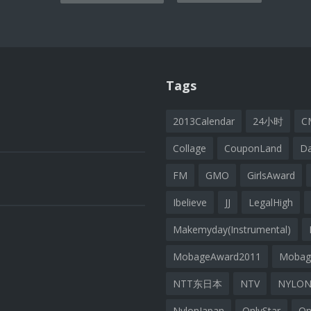
ion
Tags
2013Calendar
24小时
C
Collage
CouponLand
D
FM
GMO
GirlsAward
Ibelieve
JJ
LegalHigh
Makemyday(Instrumental)
MobageAward2011
Moba
NTT东日本
NTV
NYLON
NylonJapan
OnlyStar
On