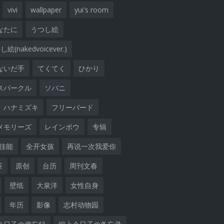
vivi
wallpaper
yui's room
なたに
うつし絵
絵(nakedvoicever.)
ないだ手
てくてく
ひかり
スパークル
ソバニ
ハナミズキ
フリーバード
メモリーズ
レインボウ
专辑
佳能
全开女孩
再说一次我爱你
茶
原创
台历
周刊文春
壁纸
大泉洋
女性自身
年历
影像
志村动物园