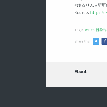
#ゆるりん #新垣結衣 
Source:
https://
Tags:
twitter
,
新垣结
Share this:
Twitte
About