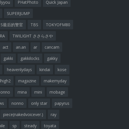
lyyou
PHatPhoto
Quick Japan
SUPERJUMP
S最后的警官
TBS
TOKYOFM80
ARA
TWILIGHT ささらさや
act
an.an
ar
cancam
gakki
gakkilocks
gakky
heavenlydays
kindai
kose
lhigh2
magazine
makemyday
nonno
mina
mini
mobage
ws
nonno
only star
papyrus
piece(nakedvoicever.)
ray
ile
sp
steady
toyata