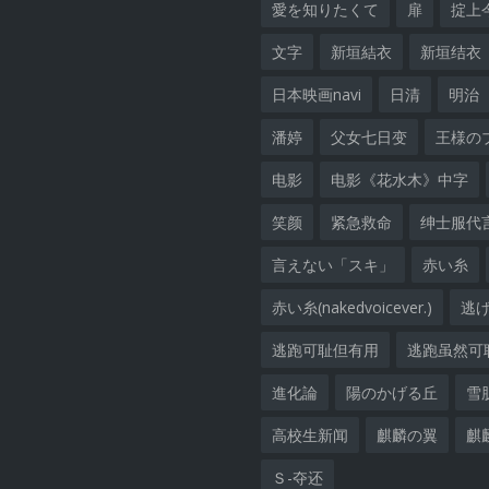
愛を知りたくて
扉
掟上
文字
新垣結衣
新垣结衣
日本映画navi
日清
明治
潘婷
父女七日变
王様の
电影
电影《花水木》中字
笑颜
紧急救命
绅士服代
言えない「スキ」
赤い糸
赤い糸(nakedvoicever.)
逃
逃跑可耻但有用
逃跑虽然可
進化論
陽のかげる丘
雪
高校生新闻
麒麟の翼
麒
Ｓ-夺还