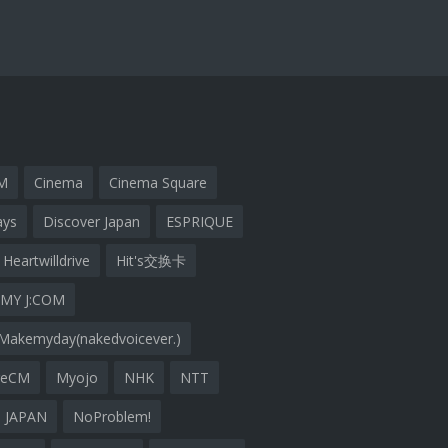
M
Cinema
Cinema Square
ays
Discover Japan
ESPRIQUE
Heartwilldrive
Hit's交换卡
MY J:COM
Makemyday(nakedvoicever.)
geCM
Myojo
NHK
NTT
 JAPAN
NoProblem!