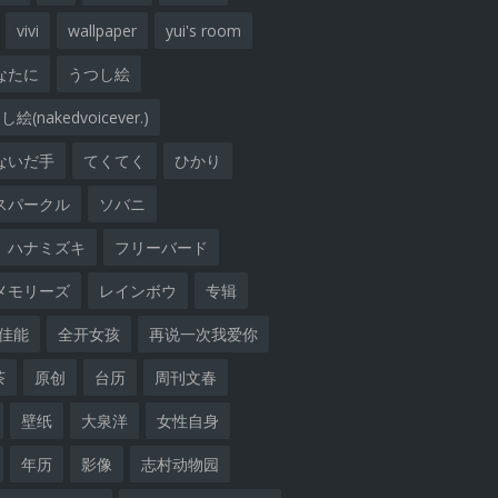
vivi
wallpaper
yui's room
なたに
うつし絵
絵(nakedvoicever.)
ないだ手
てくてく
ひかり
スパークル
ソバニ
ハナミズキ
フリーバード
メモリーズ
レインボウ
专辑
佳能
全开女孩
再说一次我爱你
茶
原创
台历
周刊文春
壁纸
大泉洋
女性自身
年历
影像
志村动物园