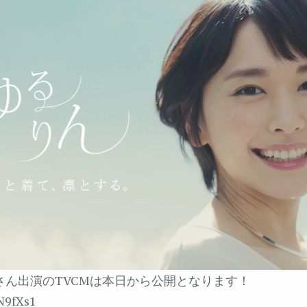
さん出演のTVCMは本日から公開となります！
9N9fXs1