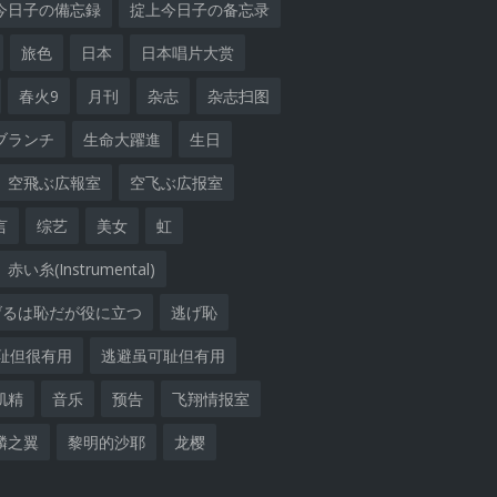
今日子の備忘録
掟上今日子の备忘录
旅色
日本
日本唱片大赏
春火9
月刊
杂志
杂志扫图
ブランチ
生命大躍進
生日
空飛ぶ広報室
空飞ぶ広报室
言
综艺
美女
虹
赤い糸(Instrumental)
げるは恥だが役に立つ
逃げ恥
耻但很有用
逃避虽可耻但有用
肌精
音乐
预告
飞翔情报室
麟之翼
黎明的沙耶
龙樱