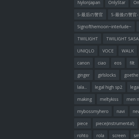
NylonJapan
OnlyStar
On
S-最后の警官
S-最後の警官-
Signofthemoon~interlude~
TWILIGHT
TWILIGHT SAS
UNIQLO
VOCE
WALK
canon
ciao
eos
filt
ginger
girlslocks
goethe
lala...
legal high sp2
lega
making
meltykiss
men 
mybossmyhero
navi
ne
piece
piece(instrumental)
rohto
rola
screen
sm