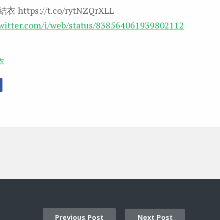
https://t.co/rytNZQrXLL
twitter.com/i/web/status/838564061939802112
衣
r
Facebook
Previous Post
Next Post