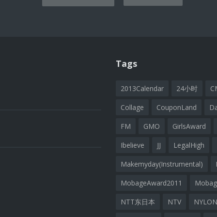
ion
Tags
2013Calendar
24小时
C
Collage
CouponLand
D
FM
GMO
GirlsAward
Ibelieve
JJ
LegalHigh
Makemyday(Instrumental)
MobageAward2011
Moba
NTT东日本
NTV
NYLON