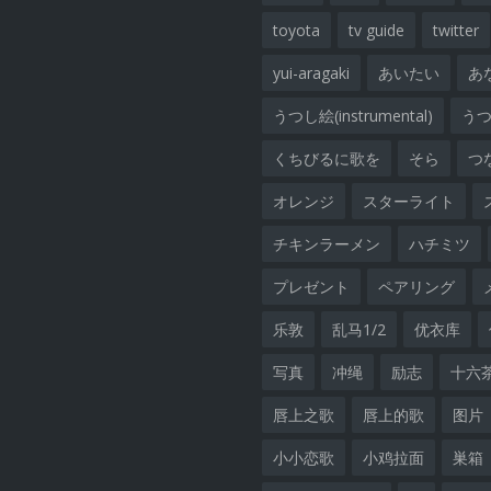
toyota
tv guide
twitter
yui-aragaki
あいたい
あ
うつし絵(instrumental)
うつし
くちびるに歌を
そら
つ
オレンジ
スターライト
チキンラーメン
ハチミツ
プレゼント
ペアリング
乐敦
乱马1/2
优衣库
写真
冲绳
励志
十六
唇上之歌
唇上的歌
图片
小小恋歌
小鸡拉面
巣箱