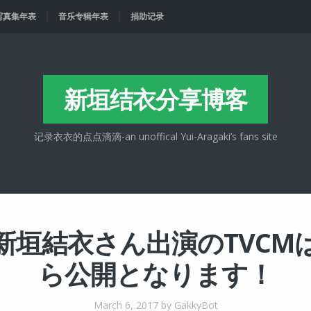
写真集年表
音乐专辑年表
捐助记录
新垣结衣分享博客
记录衣衣的点点滴滴-an unoffical Yui-Aragaki’s fans site
新垣結衣さん出演のTVCM
ら公開となります！
March 6, 2017
by GakkyBot