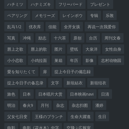
ハチミツ
ハナミズキ
フリーバード
プレゼント
ペアリング
メモリーズ
レインボウ
专辑
乐敦
乱马1/2
优衣库
佳能
全开女孩
再说一次我爱你
写真
冲绳
励志
十六茶
原创
台历
周刊文春
唇上之歌
唇上的歌
图片
壁纸
大泉洋
女性自身
小小恋歌
小鸡拉面
巣箱
年历
影像
志村动物园
愛を知りたくて
扉
掟上今日子の備忘録
掟上今日子の备忘录
文字
新垣結衣
新垣结衣
旅色
日本
日本唱片大赏
日本映画navi
日清
明治
春火9
月刊
杂志
杂志扫图
潘婷
父女七日变
王様のブランチ
生命大躍進
生日
电影
电影《花水木》中字
空飛ぶ広報室