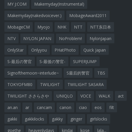
MY J:COM
Makemyday(Instrumental)
Makemyday(nakedvoicever.)
MobageAward2011
MobageCM
Myojo
NHK
NTT
NTT东日本
NTV
NYLON JAPAN
NoProblem!
NylonJapan
OnlyStar
Onlyyou
PHatPhoto
Quick Japan
S-最后の警官
S-最後の警官-
SUPERJUMP
Signofthemoon~interlude~
S最后的警官
TBS
TOKYOFM80
TWILIGHT
TWILIGHT SASARA
TWILIGHT ささらさや
UNIQLO
VOCE
WALK
act
an.an
ar
cancam
canon
ciao
eos
filt
gakki
gakkilocks
gakky
ginger
girlslocks
goethe
heavenlydays
kindai
kose
lala...