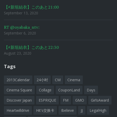
【#新垣結衣】このあと21:00
September 13, 2020
RT @oyabaka_ntv:
September 6, 2020
【#新垣結衣】このあと22:30
August 23, 2020
Tags
2013Calendar
24小时
CM
Cinema
Cinema Square
Collage
CouponLand
Days
Discover Japan
ESPRIQUE
FM
GMO
GirlsAward
Heartwilldrive
Hit's交换卡
Ibelieve
JJ
LegalHigh