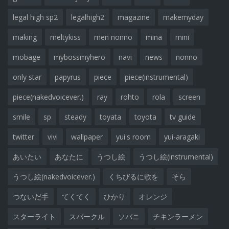
legal high sp2
legalhigh2
magazine
makemyday
making
meltykiss
men nonno
mina
mini
mobage
mybossmyhero
navi
news
nonno
only star
papyrus
piece
piece(instrumental)
piece(nakedvoicever.)
ray
rohto
rola
screen
smile
sp
steady
toyata
toyota
tv guide
twitter
vivi
wallpaper
yui's room
yui-aragaki
あいたい
あなたに
うつし絵
うつし絵(instrumental)
うつし絵(nakedvoicever.)
くちびるに歌を
そら
つないだ手
てくてく
ひかり
オレンジ
スターライト
スパークル
ソバニ
チキンラーメン