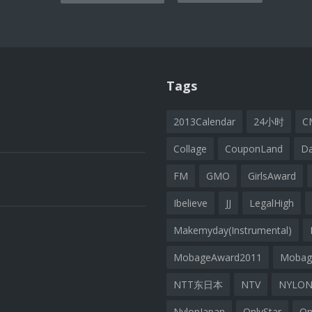
ion
Tags
2013Calendar
24小时
C
Collage
CouponLand
D
FM
GMO
GirlsAward
Ibelieve
JJ
LegalHigh
Makemyday(Instrumental)
MobageAward2011
Moba
NTT东日本
NTV
NYLON
NylonJapan
OnlyStar
On