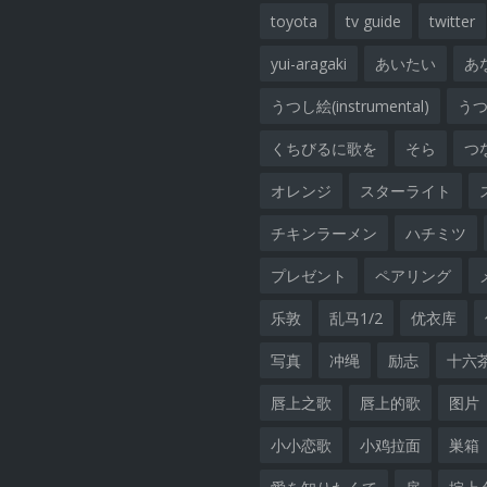
toyota
tv guide
twitter
yui-aragaki
あいたい
あ
うつし絵(instrumental)
うつし
くちびるに歌を
そら
つ
オレンジ
スターライト
チキンラーメン
ハチミツ
プレゼント
ペアリング
乐敦
乱马1/2
优衣库
写真
冲绳
励志
十六
唇上之歌
唇上的歌
图片
小小恋歌
小鸡拉面
巣箱