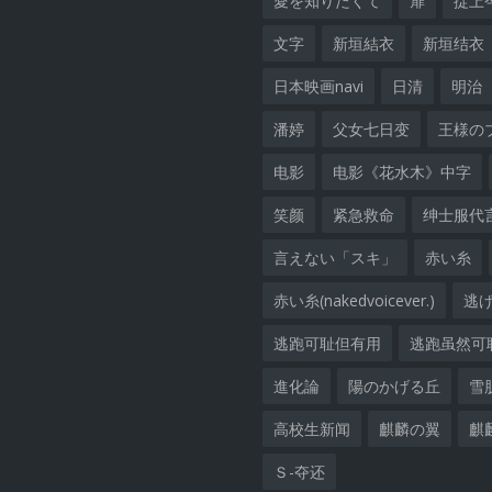
愛を知りたくて
扉
掟上
文字
新垣結衣
新垣结衣
日本映画navi
日清
明治
潘婷
父女七日变
王様の
电影
电影《花水木》中字
笑颜
紧急救命
绅士服代
言えない「スキ」
赤い糸
赤い糸(nakedvoicever.)
逃
逃跑可耻但有用
逃跑虽然可
進化論
陽のかげる丘
雪
高校生新闻
麒麟の翼
麒
Ｓ-夺还