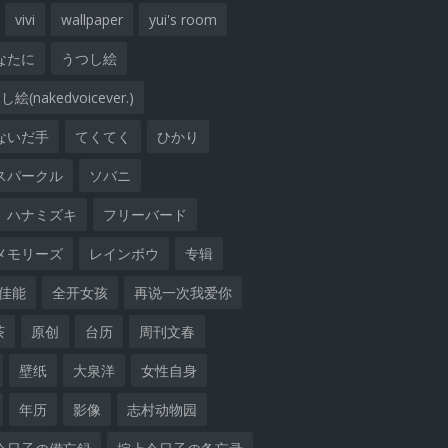
vivi
wallpaper
yui's room
なたに
うつし絵
絵(nakedvoicever.)
ないだ手
てくてく
ひかり
スパークル
ソバニ
ハナミズキ
フリーバード
メモリーズ
レインボウ
专辑
佳能
全开女孩
再说一次我爱你
茶
原创
台历
周刊文春
壁纸
大泉洋
女性自身
年历
影像
志村动物园