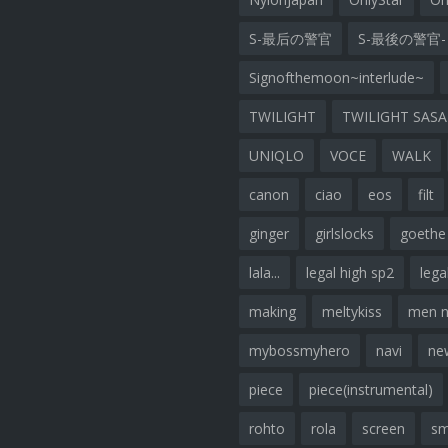
S-最后の警官
S-最後の警官-
Signofthemoon~interlude~
TWILIGHT
TWILIGHT SAS
UNIQLO
VOCE
WALK
canon
ciao
eos
filt
ginger
girlslocks
goethe
lala...
legal high sp2
lega
making
meltykiss
men 
mybossmyhero
navi
ne
piece
piece(instrumental)
rohto
rola
screen
sm