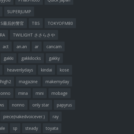
SUPERJUMP
S最后的警官
TBS
TOKYOFM80
ARA
TWILIGHT ささらさや
act
an.an
ar
cancam
gakki
gakkilocks
gakky
heavenlydays
kindai
kose
lhigh2
magazine
makemyday
nonno
mina
mini
mobage
ws
nonno
only star
papyrus
piece(nakedvoicever.)
ray
ile
sp
steady
toyata