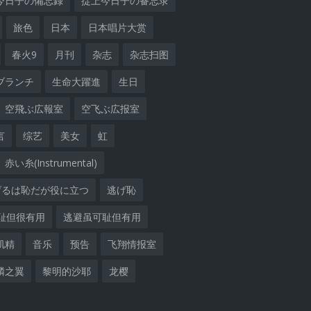
今日子の備忘録
掟上今日子の备忘录
旅色
日本
日本唱片大赏
春火9
月刊
杂志
杂志扫图
ブランチ
生命大躍進
生日
空飛ぶ広報室
空飞ぶ広报室
言
综艺
美女
虹
赤い糸(Instrumental)
げるは恥だが役に立つ
逃げ恥
耻但很有用
逃避虽可耻但有用
肌精
音乐
预告
飞翔情报室
麟之翼
黎明的沙耶
龙樱