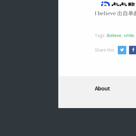
I believe 出自
Tags:
Ibelieve
,
smile
Share this:
Twitte
About