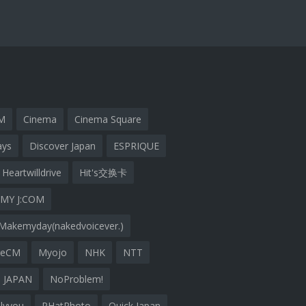
M
Cinema
Cinema Square
ays
Discover Japan
ESPRIQUE
Heartwilldrive
Hit's交换卡
MY J:COM
Makemyday(nakedvoicever.)
geCM
Myojo
NHK
NTT
 JAPAN
NoProblem!
lyyou
PHatPhoto
Quick Japan