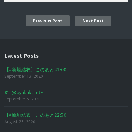
Previous Post
Next Post
Post
navigation
Latest Posts
【#新垣結衣】このあと21:00
September 13, 2020
RT @oyabaka_ntv:
September 6, 2020
【#新垣結衣】このあと22:30
August 23, 2020