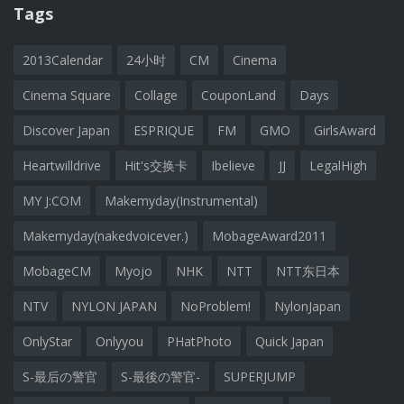
Tags
2013Calendar
24小时
CM
Cinema
Cinema Square
Collage
CouponLand
Days
Discover Japan
ESPRIQUE
FM
GMO
GirlsAward
Heartwilldrive
Hit's交换卡
Ibelieve
JJ
LegalHigh
MY J:COM
Makemyday(Instrumental)
Makemyday(nakedvoicever.)
MobageAward2011
MobageCM
Myojo
NHK
NTT
NTT东日本
NTV
NYLON JAPAN
NoProblem!
NylonJapan
OnlyStar
Onlyyou
PHatPhoto
Quick Japan
S-最后の警官
S-最後の警官-
SUPERJUMP