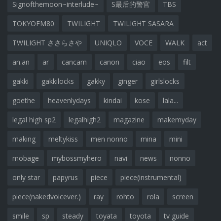
Signofthemoon~interlude~
S最后的警官
TBS
TOKYOFM80
TWILIGHT
TWILIGHT SASARA
TWILIGHT ささらさや
UNIQLO
VOCE
WALK
act
an.an
ar
cancam
canon
ciao
eos
filt
gakki
gakkilocks
gakky
ginger
girlslocks
goethe
heavenlydays
kindai
kose
lala...
legal high sp2
legalhigh2
magazine
makemyday
making
meltykiss
men nonno
mina
mini
mobage
mybossmyhero
navi
news
nonno
only star
papyrus
piece
piece(instrumental)
piece(nakedvoicever.)
ray
rohto
rola
screen
smile
sp
steady
toyata
toyota
tv guide