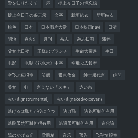
愛を知りたくて
扉
掟上今日子の備忘録
掟上今日子の备忘录
文字
新垣結衣
新垣结衣
旅色
日本
日本唱片大赏
日本映画navi
日清
明治
春火9
月刊
杂志
杂志扫图
潘婷
父女七日变
王様のブランチ
生命大躍進
生日
电影
电影《花水木》中字
空飛ぶ広報室
空飞ぶ広报室
笑颜
紧急救命
绅士服代言
综艺
美女
虹
言えない「スキ」
赤い糸
赤い糸(Instrumental)
赤い糸(nakedvoicever.)
逃げるは恥だが役に立つ
逃げ恥
逃跑可耻但有用
逃跑虽然可耻但很有用
逃避虽可耻但有用
進化論
陽のかげる丘
雪肌精
音乐
预告
飞翔情报室