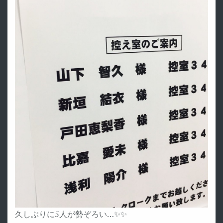
久しぶりに5人が勢ぞろい…✨✨