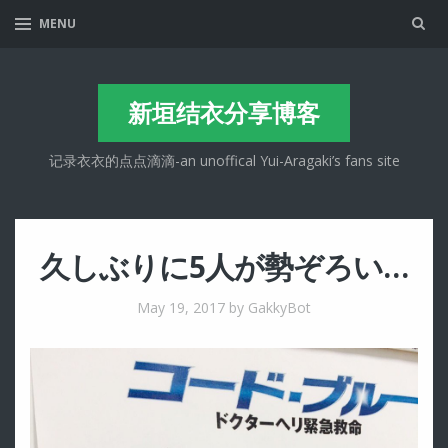
Sea
MENU
新垣结衣分享博客
记录衣衣的点点滴滴-an unoffical Yui-Aragaki’s fans site
久しぶりに5人が勢ぞろい…
May 19, 2017
by GakkyBot