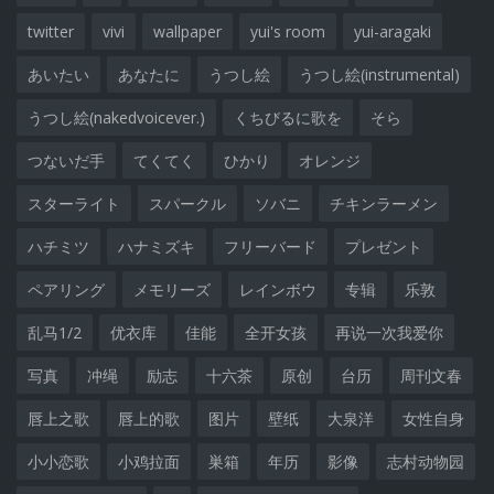
twitter
vivi
wallpaper
yui's room
yui-aragaki
あいたい
あなたに
うつし絵
うつし絵(instrumental)
うつし絵(nakedvoicever.)
くちびるに歌を
そら
つないだ手
てくてく
ひかり
オレンジ
スターライト
スパークル
ソバニ
チキンラーメン
ハチミツ
ハナミズキ
フリーバード
プレゼント
ペアリング
メモリーズ
レインボウ
专辑
乐敦
乱马1/2
优衣库
佳能
全开女孩
再说一次我爱你
写真
冲绳
励志
十六茶
原创
台历
周刊文春
唇上之歌
唇上的歌
图片
壁纸
大泉洋
女性自身
小小恋歌
小鸡拉面
巣箱
年历
影像
志村动物园