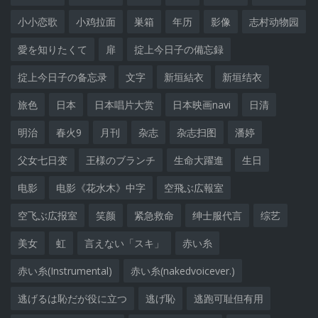
小小恋歌
小鸡拉面
巣箱
年历
影像
志村动物园
愛を知りたくて
扉
掟上今日子の備忘録
掟上今日子の备忘录
文字
新垣結衣
新垣结衣
旅色
日本
日本唱片大赏
日本映画navi
日清
明治
春火9
月刊
杂志
杂志扫图
潘婷
父女七日变
王様のブランチ
生命大躍進
生日
电影
电影《花水木》中字
空飛ぶ広報室
空飞ぶ広报室
笑颜
紧急救命
绅士服代言
综艺
美女
虹
言えない「スキ」
赤い糸
赤い糸(Instrumental)
赤い糸(nakedvoicever.)
逃げるは恥だが役に立つ
逃げ恥
逃跑可耻但有用