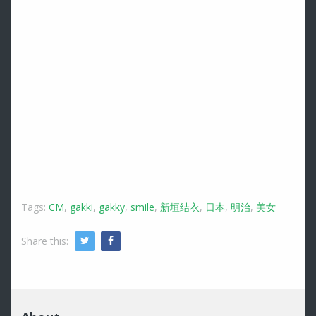
Tags:
CM
,
gakki
,
gakky
,
smile
,
新垣结衣
,
日本
,
明治
,
美女
Share this:
Twitter
Facebook