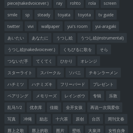
piece(nakedvoicever.)
ray
rohto
rola
screen
smile
sp
steady
toyata
toyota
tv guide
twitter
vivi
wallpaper
yui's room
yui-aragaki
あいたい
あなたに
うつし絵
うつし絵(instrumental)
うつし絵(nakedvoicever.)
くちびるに歌を
そら
つないだ手
てくてく
ひかり
オレンジ
スターライト
スパークル
ソバニ
チキンラーメン
ハチミツ
ハナミズキ
フリーバード
プレゼント
ペアリング
メモリーズ
レインボウ
专辑
乐敦
乱马1/2
优衣库
佳能
全开女孩
再说一次我爱你
写真
冲绳
励志
十六茶
原创
台历
周刊文春
唇上之歌
唇上的歌
图片
壁纸
大泉洋
女性自身