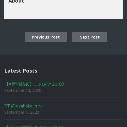
About
Previous Post
Next Post
Post
navigation
Latest Posts
【#新垣結衣】このあと21:00
September 13, 2020
RT @oyabaka_ntv:
September 6, 2020