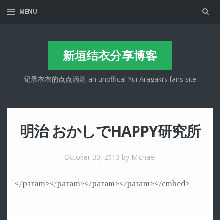
Sea
MENU
新垣结衣分享博客
记录衣衣的点点滴滴-an unoffical Yui-Aragaki’s fans site
明治 おかしでHAPPY研究所
October 30, 2013
by Michael
</param>
</param>
</param>
</param>
</embed>