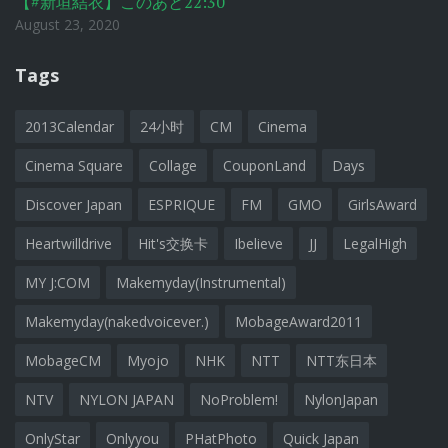
【#新垣結衣】このあと22:30
August 23, 2020
Tags
2013Calendar
24小时
CM
Cinema
Cinema Square
Collage
CouponLand
Days
Discover Japan
ESPRIQUE
FM
GMO
GirlsAward
Heartwilldrive
Hit's交换卡
Ibelieve
JJ
LegalHigh
MY J:COM
Makemyday(Instrumental)
Makemyday(nakedvoicever.)
MobageAward2011
MobageCM
Myojo
NHK
NTT
NTT东日本
NTV
NYLON JAPAN
NoProblem!
NylonJapan
OnlyStar
Onlyyou
PHatPhoto
Quick Japan