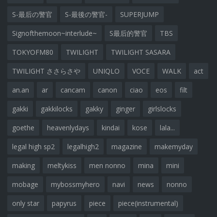
S-最后の警官
S-最後の警官-
SUPERJUMP
Signofthemoon~interlude~
S最后的警官
TBS
TOKYOFM80
TWILIGHT
TWILIGHT SASARA
TWILIGHT ささらさや
UNIQLO
VOCE
WALK
act
an.an
ar
cancam
canon
ciao
eos
filt
gakki
gakkilocks
gakky
ginger
girlslocks
goethe
heavenlydays
kindai
kose
lala...
legal high sp2
legalhigh2
magazine
makemyday
making
meltykiss
men nonno
mina
mini
mobage
mybossmyhero
navi
news
nonno
only star
papyrus
piece
piece(instrumental)