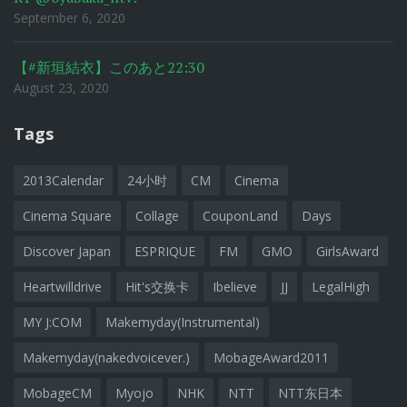
September 6, 2020
【#新垣結衣】このあと22:30
August 23, 2020
Tags
2013Calendar
24小时
CM
Cinema
Cinema Square
Collage
CouponLand
Days
Discover Japan
ESPRIQUE
FM
GMO
GirlsAward
Heartwilldrive
Hit's交换卡
Ibelieve
JJ
LegalHigh
MY J:COM
Makemyday(Instrumental)
Makemyday(nakedvoicever.)
MobageAward2011
MobageCM
Myojo
NHK
NTT
NTT东日本