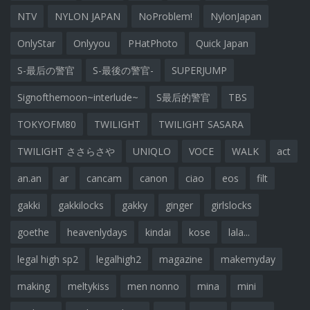
NTV
NYLON JAPAN
NoProblem!
NylonJapan
OnlyStar
Onlyyou
PHatPhoto
Quick Japan
S-最后の警官
S-最後の警官-
SUPERJUMP
Signofthemoon~interlude~
S最后的警官
TBS
TOKYOFM80
TWILIGHT
TWILIGHT SASARA
TWILIGHT ささらさや
UNIQLO
VOCE
WALK
act
an.an
ar
cancam
canon
ciao
eos
filt
gakki
gakkilocks
gakky
ginger
girlslocks
goethe
heavenlydays
kindai
kose
lala...
legal high sp2
legalhigh2
magazine
makemyday
making
meltykiss
men nonno
mina
mini