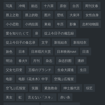
写真
冲绳
励志
十六茶
原创
台历
周刊文春
唇上之歌
唇上的歌
图片
壁纸
大泉洋
女性自身
小小恋歌
小鸡拉面
巣箱
年历
影像
志村动物园
愛を知りたくて
扉
掟上今日子の備忘録
掟上今日子の备忘录
文字
新垣結衣
新垣结衣
旅色
日本
日本唱片大赏
日本映画navi
日清
明治
春火9
月刊
杂志
杂志扫图
潘婷
父女七日变
王様のブランチ
生命大躍進
生日
电影
电影《花水木》中字
空飛ぶ広報室
空飞ぶ広报室
笑颜
紧急救命
绅士服代言
综艺
美女
虹
言えない「スキ」
赤い糸