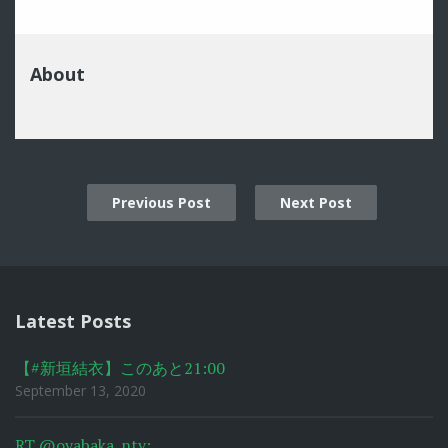
About
Previous Post
Next Post
Post
navigation
Latest Posts
【#新垣結衣】このあと21:00
September 13, 2020
RT @oyabaka_ntv: