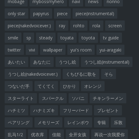
mobage
mybossmyhero
navi
news
nonno
only star
papyrus
piece
piece(instrumental)
piece(nakedvoicever.)
ray
rohto
rola
screen
smile
sp
steady
toyata
toyota
tv guide
twitter
vivi
wallpaper
yui's room
yui-aragaki
あいたい
あなたに
うつし絵
うつし絵(instrumental)
うつし絵(nakedvoicever.)
くちびるに歌を
そら
つないだ手
てくてく
ひかり
オレンジ
スターライト
スパークル
ソバニ
チキンラーメン
ハチミツ
ハナミズキ
フリーバード
プレゼント
ペアリング
メモリーズ
レインボウ
专辑
乐敦
乱马1/2
优衣库
佳能
全开女孩
再说一次我爱你