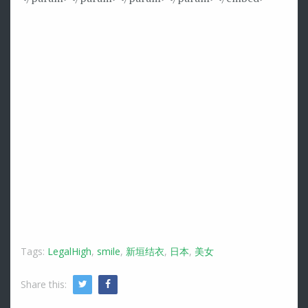
Tags:
LegalHigh
,
smile
,
新垣结衣
,
日本
,
美女
Share this:
Twitter
Facebook