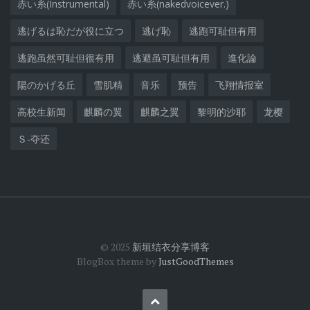
赤い糸(Instrumental)
赤い糸(nakedvoicever.)
逃げるは恥だが役に立つ
逃げ恥
逃跑可耻但有用
逃跑虽然可耻但很有用
逃避虽可耻但有用
進化論
陽のかげる丘
雪肌精
音乐
预告
飞翔情报室
高校生新闻
麒麟の翼
麒麟之翼
黎明的沙耶
龙樱
Ｓ-夺还
© 2025
新垣结衣分享博客
BlogBox theme by
JustGoodThemes
Back