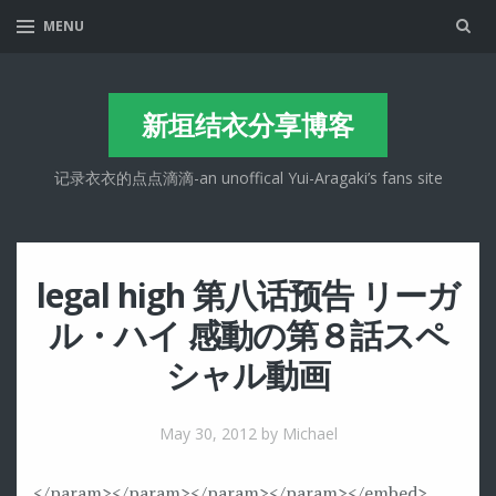
Sea
MENU
新垣结衣分享博客
记录衣衣的点点滴滴-an unoffical Yui-Aragaki’s fans site
legal high 第八话预告 リーガ
ル・ハイ 感動の第８話スペ
シャル動画
May 30, 2012
by Michael
</param>
</param>
</param>
</param>
</embed>