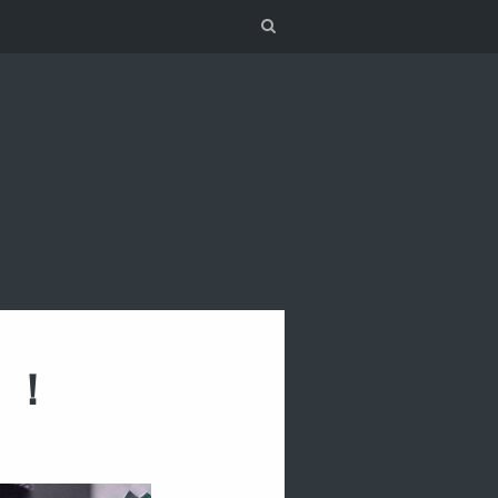
Search
！！