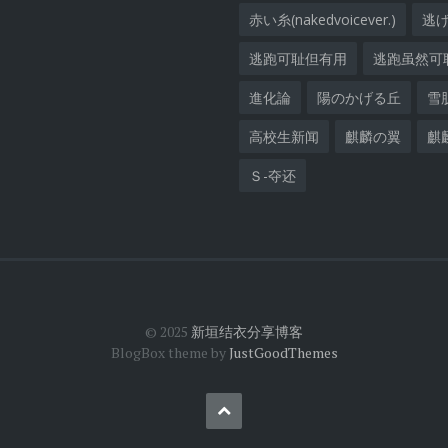
赤い糸(nakedvoicever.)
逃
逃跑可耻但有用
逃跑虽然可
進化論
陽のかげる丘
雪
高校生新闻
麒麟の翼
麒
Ｓ-夺还
© 2025
新垣结衣分享博客
BlogBox theme by
JustGoodThemes
Back
to