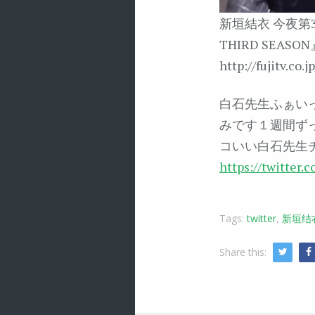
新垣結衣 今夜第
THIRD SE
http://fujitv.co.
白石先生ふぁい
みです１週間ず
コいい白石先生チ
https://twitter
Tags:
twitter
,
新垣结
Share this:
Twitte