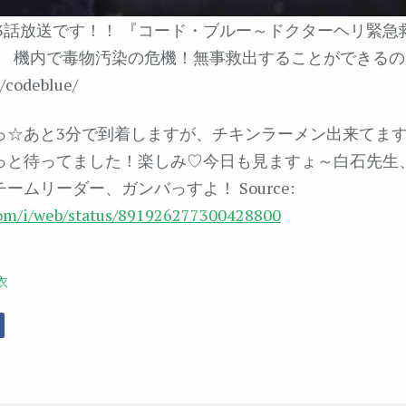
3話放送です！！ 『コード・ブルー～ドクターヘリ緊急救
ASON』 機内で毒物汚染の危機！無事救出することができる
jp/codeblue/
っ☆あと3分で到着しますが、チキンラーメン出来てま
っと待ってました！楽しみ♡今日も見ますょ～白石先生
ームリーダー、ガンバっすよ！ Source:
.com/i/web/status/891926277300428800
衣
r
Facebook