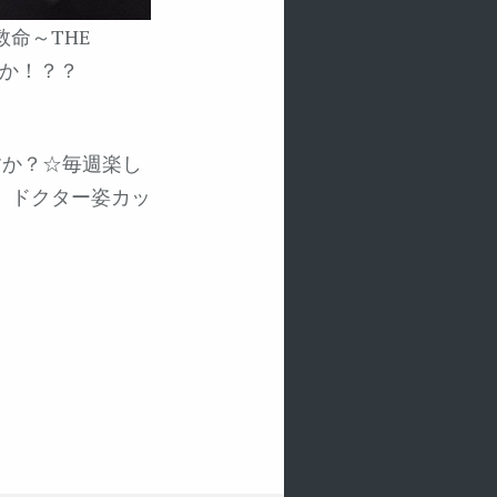
命～THE
のか！？？
すか？☆毎週楽し
、ドクター姿カッ