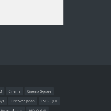
M
Cinema
Cinema Square
ays
Discover Japan
ESPRIQUE
Heartwilldrive
Hit's交换卡