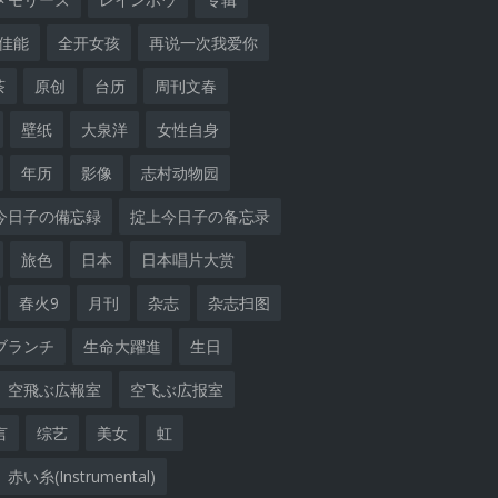
佳能
全开女孩
再说一次我爱你
茶
原创
台历
周刊文春
壁纸
大泉洋
女性自身
年历
影像
志村动物园
今日子の備忘録
掟上今日子の备忘录
旅色
日本
日本唱片大赏
春火9
月刊
杂志
杂志扫图
ブランチ
生命大躍進
生日
空飛ぶ広報室
空飞ぶ広报室
言
综艺
美女
虹
赤い糸(Instrumental)