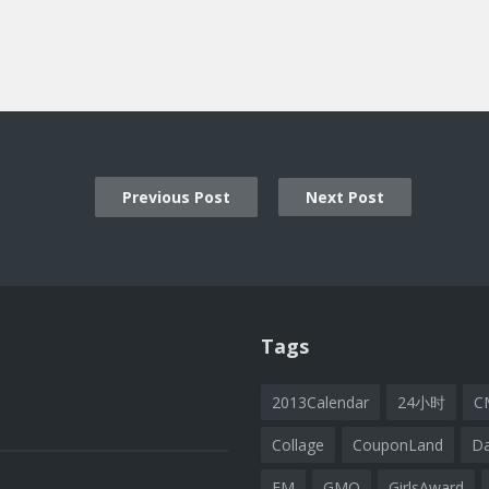
Previous Post
Next Post
ion
Tags
2013Calendar
24小时
C
Collage
CouponLand
D
FM
GMO
GirlsAward