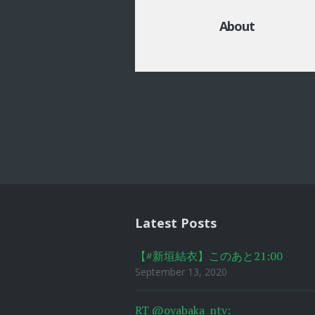
About
Post
navigat
Latest Posts
【#新垣結衣】このあと21:00
September 13, 2020
RT @oyabaka_ntv: