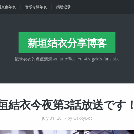
写真集年表
音乐专辑年表
捐助记录
新垣结衣分享博客
记录衣衣的点点滴滴-an unoffical Yui-Aragaki’s fans site
垣結衣今夜第3話放送です
July 31, 2017
by GakkyBot