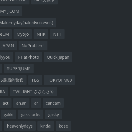
MY J:COM
Makemyday(nakedvoicever.)
geCM
Myojo
NHK
NTT
 JAPAN
NoProblem!
lyyou
PHatPhoto
Quick Japan
SUPERJUMP
S最后的警官
TBS
TOKYOFM80
ARA
TWILIGHT ささらさや
act
an.an
ar
cancam
gakki
gakkilocks
gakky
heavenlydays
kindai
kose