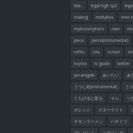
lala...
legal high sp2
lega
making
meltykiss
men 
mybossmyhero
navi
ne
piece
piece(instrumental)
rohto
rola
screen
sm
toyota
tv guide
twitter
yui-aragaki
あいたい
あ
うつし絵(instrumental)
うつし
くちびるに歌を
そら
つ
オレンジ
スターライト
チキンラーメン
ハチミツ
プレゼント
ペアリング