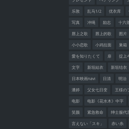
乐敦
乱马1/2
优衣库
写真
冲绳
励志
十六
唇上之歌
唇上的歌
图片
小小恋歌
小鸡拉面
巣箱
愛を知りたくて
扉
掟上
文字
新垣結衣
新垣结衣
日本映画navi
日清
明治
潘婷
父女七日变
王様の
电影
电影《花水木》中字
笑颜
紧急救命
绅士服代
言えない「スキ」
赤い糸