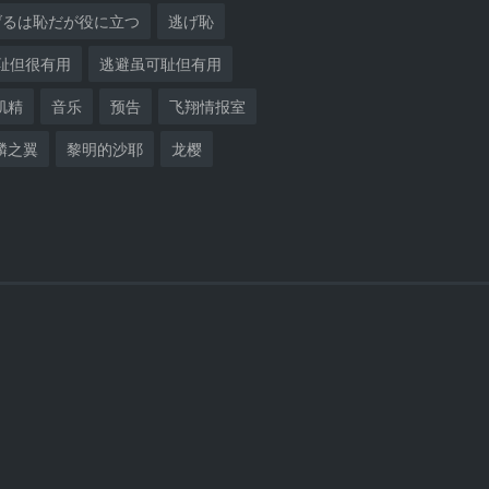
げるは恥だが役に立つ
逃げ恥
耻但很有用
逃避虽可耻但有用
肌精
音乐
预告
飞翔情报室
麟之翼
黎明的沙耶
龙樱