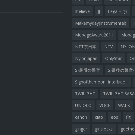
Ibelieve
JJ
LegalHigh
Makemyday(Instrumental)
MobageAward2011
Moba
NTT东日本
NTV
NYLON
NylonJapan
OnlyStar
On
S-最后の警官
S-最後の警官-
Signofthemoon~interlude~
TWILIGHT
TWILIGHT SAS
UNIQLO
VOCE
WALK
canon
ciao
eos
filt
ginger
girlslocks
goethe