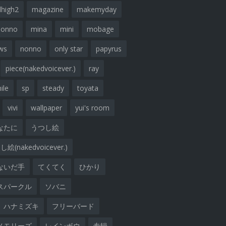
lhigh2
magazine
makemyday
nonno
mina
mini
mobage
ws
nonno
only star
papyrus
piece(nakedvoicever.)
ray
ile
sp
steady
toyata
vivi
wallpaper
yui's room
なたに
うつし絵
絵(nakedvoicever.)
ないだ手
てくてく
ひかり
スパークル
ソバニ
ハナミズキ
フリーバード
メモリーズ
レインボウ
专辑