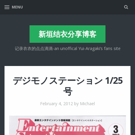
Sea
MENU
新垣结衣分享博客
记录衣衣的点点滴滴-an unoffical Yui-Aragaki’s fans site
デジモノステーション 1/25
号
February 4, 2012
by Michael