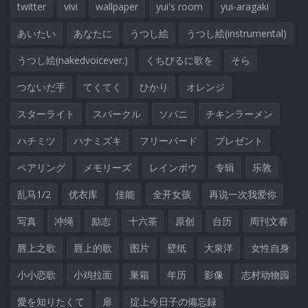
twitter
vivi
wallpaper
yui's room
yui-aragaki
あいたい
あなたに
うつし絵
うつし絵(instrumental)
うつし絵(nakedvoicever.)
くちびるに歌を
そら
つないだ手
てくてく
ひかり
オレンジ
スターライト
スパークル
ソバニ
チキンラーメン
ハチミツ
ハナミズキ
フリーバード
プレゼント
ペアリング
メモリーズ
レインボウ
专辑
乐敦
乱马1/2
优衣库
佳能
全开女孩
再说一次我爱你
写真
冲绳
励志
十六茶
原创
台历
周刊文春
唇上之歌
唇上的歌
图片
壁纸
大泉洋
女性自身
小小恋歌
小鸡拉面
巣箱
年历
影像
志村动物园
愛を知りたくて
扉
掟上今日子の備忘録