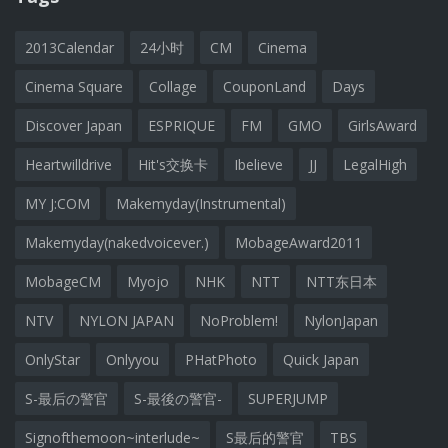
2013Calendar
24小时
CM
Cinema
Cinema Square
Collage
CouponLand
Days
Discover Japan
ESPRIQUE
FM
GMO
GirlsAward
Heartwilldrive
Hit's交换卡
Ibelieve
JJ
LegalHigh
MY J:COM
Makemyday(Instrumental)
Makemyday(nakedvoicever.)
MobageAward2011
MobageCM
Myojo
NHK
NTT
NTT东日本
NTV
NYLON JAPAN
NoProblem!
NylonJapan
OnlyStar
Onlyyou
PHatPhoto
Quick Japan
S-最后の警官
S-最後の警官-
SUPERJUMP
Signofthemoon~interlude~
S最后的警官
TBS