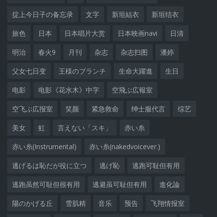
掟上今日子の备忘录
文字
新垣結衣
新垣结衣
旅色
日本
日本唱片大赏
日本映画navi
日清
明治
春火9
月刊
杂志
杂志扫图
潘婷
父女七日变
王様のブランチ
生命大躍進
生日
电影
电影《花水木》中字
空飛ぶ広報室
空飞ぶ広报室
笑颜
紧急救命
绅士服代言
综艺
美女
虹
言えない「スキ」
赤い糸
赤い糸(Instrumental)
赤い糸(nakedvoicever.)
逃げるは恥だが役に立つ
逃げ恥
逃跑可耻但有用
逃跑虽然可耻但很有用
逃避虽可耻但有用
進化論
陽のかげる丘
雪肌精
音乐
预告
飞翔情报室