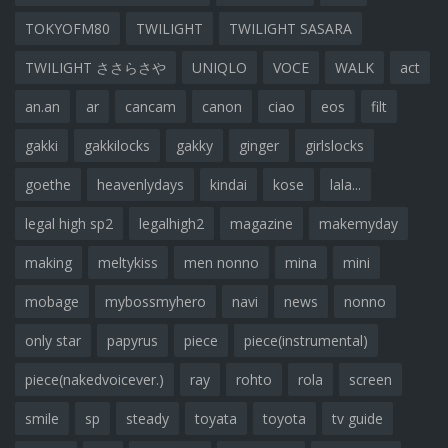
TOKYOFM80
TWILIGHT
TWILIGHT SASARA
TWILIGHT ささらさや
UNIQLO
VOCE
WALK
act
an.an
ar
cancam
canon
ciao
eos
filt
gakki
gakkilocks
gakky
ginger
girlslocks
goethe
heavenlydays
kindai
kose
lala...
legal high sp2
legalhigh2
magazine
makemyday
making
meltykiss
men nonno
mina
mini
mobage
mybossmyhero
navi
news
nonno
only star
papyrus
piece
piece(instrumental)
piece(nakedvoicever.)
ray
rohto
rola
screen
smile
sp
steady
toyata
toyota
tv guide