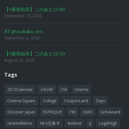
【#新垣結衣】このあと21:00
September 13, 2020
RT @oyabaka_ntv:
September 6, 2020
【#新垣結衣】このあと22:30
August 23, 2020
Tags
2013Calendar
24小时
CM
Cinema
Cinema Square
Collage
CouponLand
Days
Discover Japan
ESPRIQUE
FM
GMO
GirlsAward
Heartwilldrive
Hit's交换卡
Ibelieve
JJ
LegalHigh