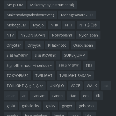
MY J:COM
Makemyday(Instrumental)
Makemyday(nakedvoicever.)
MobageAward2011
MobageCM
Myojo
NHK
NTT
NTT东日本
NTV
NYLON JAPAN
NoProblem!
NylonJapan
OnlyStar
Onlyyou
PHatPhoto
Quick Japan
S-最后の警官
S-最後の警官-
SUPERJUMP
Signofthemoon~interlude~
S最后的警官
TBS
TOKYOFM80
TWILIGHT
TWILIGHT SASARA
TWILIGHT ささらさや
UNIQLO
VOCE
WALK
act
an.an
ar
cancam
canon
ciao
eos
filt
gakki
gakkilocks
gakky
ginger
girlslocks
goethe
heavenlydays
kindai
kose
lala...