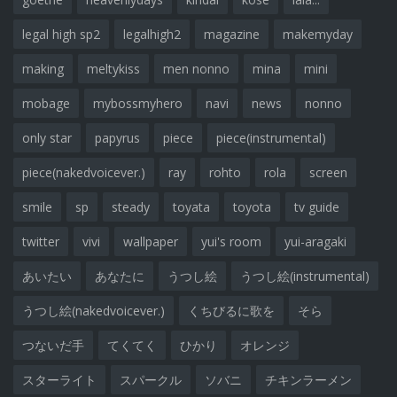
legal high sp2
legalhigh2
magazine
makemyday
making
meltykiss
men nonno
mina
mini
mobage
mybossmyhero
navi
news
nonno
only star
papyrus
piece
piece(instrumental)
piece(nakedvoicever.)
ray
rohto
rola
screen
smile
sp
steady
toyata
toyota
tv guide
twitter
vivi
wallpaper
yui's room
yui-aragaki
あいたい
あなたに
うつし絵
うつし絵(instrumental)
うつし絵(nakedvoicever.)
くちびるに歌を
そら
つないだ手
てくてく
ひかり
オレンジ
スターライト
スパークル
ソバニ
チキンラーメン