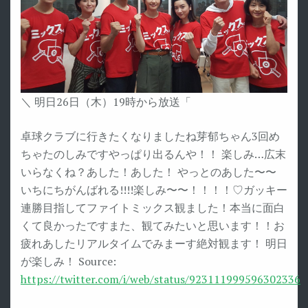
＼ 明日26日（木）19時から放送「
卓球クラブに行きたくなりましたね芽郁ちゃん3回め
ちゃたのしみですやっぱり出るんや！！ 楽しみ…広末
いらなくね？あした！あした！ やっとのあした〜〜
いちにちがんばれる!!!!楽しみ〜〜！！！！♡ガッキー
連勝目指してファイトミックス観ました！本当に面白
くて良かったですまた、観てみたいと思います！！お
疲れあしたリアルタイムでみまーす絶対観ます！ 明日
が楽しみ！ Source:
https://twitter.com/i/web/status/923111999596302336