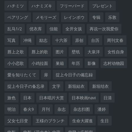
ハチミツ
ハナミズキ
フリーバード
プレゼント
ペアリング
メモリーズ
レインボウ
专辑
乐敦
乱马1/2
优衣库
佳能
全开女孩
再说一次我爱你
写真
冲绳
励志
十六茶
原创
台历
周刊文春
唇上之歌
唇上的歌
图片
壁纸
大泉洋
女性自身
小小恋歌
小鸡拉面
巣箱
年历
影像
志村动物园
愛を知りたくて
扉
掟上今日子の備忘録
掟上今日子の备忘录
文字
新垣結衣
新垣结衣
旅色
日本
日本唱片大赏
日本映画navi
日清
明治
春火9
月刊
杂志
杂志扫图
潘婷
父女七日变
王様のブランチ
生命大躍進
生日