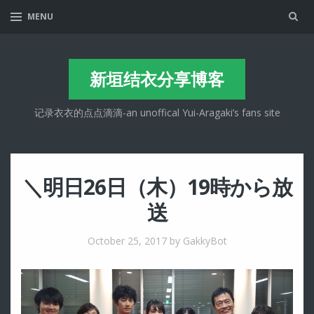
Sea
MENU
新垣结衣分享博客
记录衣衣的点点滴滴-an unoffical Yui-Aragaki’s fans site
＼明日26日（木）19時から放
送
October 25, 2017
by GakkyBot