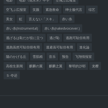
电影
电影《花水木》中字
空飛ぶ広報室
空飞ぶ広报室
笑颜
紧急救命
绅士服代言
综艺
美女
虹
言えない「スキ」
赤い糸
赤い糸(Instrumental)
赤い糸(nakedvoicever.)
逃げるは恥だが役に立つ
逃げ恥
逃跑可耻但有用
逃跑虽然可耻但很有用
逃避虽可耻但有用
進化論
陽のかげる丘
雪肌精
音乐
预告
飞翔情报室
高校生新闻
麒麟の翼
麒麟之翼
黎明的沙耶
龙樱
Ｓ-夺还