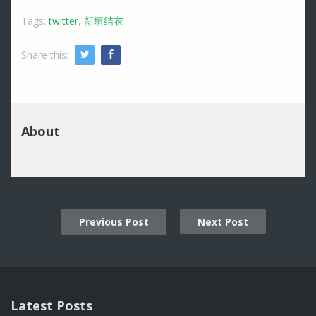
Tags:
twitter
,
新垣结衣
Share this:
Twitter
Facebook
About
Previous Post
Next Post
Post
navigation
Latest Posts