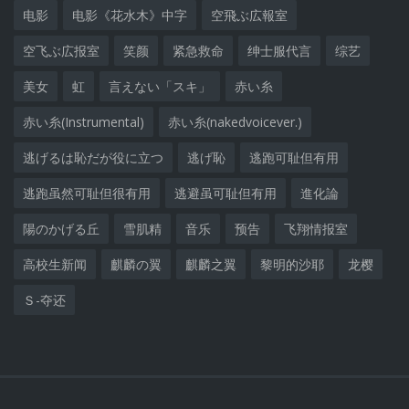
电影
电影《花水木》中字
空飛ぶ広報室
空飞ぶ広报室
笑颜
紧急救命
绅士服代言
综艺
美女
虹
言えない「スキ」
赤い糸
赤い糸(Instrumental)
赤い糸(nakedvoicever.)
逃げるは恥だが役に立つ
逃げ恥
逃跑可耻但有用
逃跑虽然可耻但很有用
逃避虽可耻但有用
進化論
陽のかげる丘
雪肌精
音乐
预告
飞翔情报室
高校生新闻
麒麟の翼
麒麟之翼
黎明的沙耶
龙樱
Ｓ-夺还