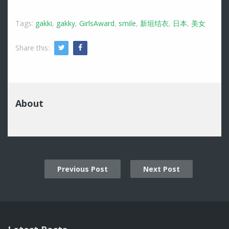
Tags:
gakki
,
gakky
,
GirlsAward
,
smile
,
新垣结衣
,
日本
,
美女
Share this:
Twitter
Facebook
About
Previous Post
Next Post
Post
navigation