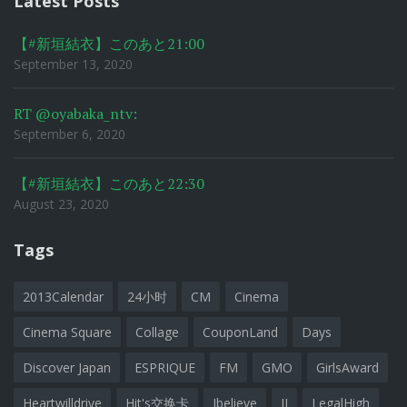
Latest Posts
【#新垣結衣】このあと21:00
September 13, 2020
RT @oyabaka_ntv:
September 6, 2020
【#新垣結衣】このあと22:30
August 23, 2020
Tags
2013Calendar
24小时
CM
Cinema
Cinema Square
Collage
CouponLand
Days
Discover Japan
ESPRIQUE
FM
GMO
GirlsAward
Heartwilldrive
Hit's交换卡
Ibelieve
JJ
LegalHigh