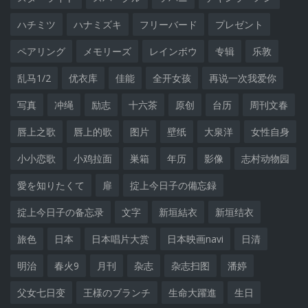
ハチミツ
ハナミズキ
フリーバード
プレゼント
ペアリング
メモリーズ
レインボウ
专辑
乐敦
乱马1/2
优衣库
佳能
全开女孩
再说一次我爱你
写真
冲绳
励志
十六茶
原创
台历
周刊文春
唇上之歌
唇上的歌
图片
壁纸
大泉洋
女性自身
小小恋歌
小鸡拉面
巣箱
年历
影像
志村动物园
愛を知りたくて
扉
掟上今日子の備忘録
掟上今日子の备忘录
文字
新垣結衣
新垣结衣
旅色
日本
日本唱片大赏
日本映画navi
日清
明治
春火9
月刊
杂志
杂志扫图
潘婷
父女七日变
王様のブランチ
生命大躍進
生日