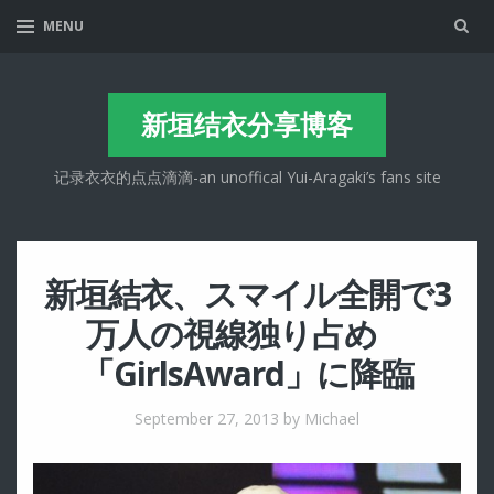
Sea
MENU
新垣结衣分享博客
记录衣衣的点点滴滴-an unoffical Yui-Aragaki’s fans site
新垣結衣、スマイル全開で3
万人の視線独り占め
「GirlsAward」に降臨
September 27, 2013
by Michael