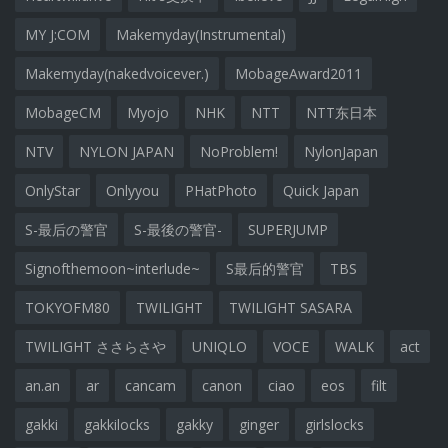
MY J:COM
Makemyday(Instrumental)
Makemyday(nakedvoicever.)
MobageAward2011
MobageCM
Myojo
NHK
NTT
NTT东日本
NTV
NYLON JAPAN
NoProblem!
NylonJapan
OnlyStar
Onlyyou
PHatPhoto
Quick Japan
S-最后の警官
S-最後の警官-
SUPERJUMP
Signofthemoon~interlude~
S最后的警官
TBS
TOKYOFM80
TWILIGHT
TWILIGHT SASARA
TWILIGHT ささらさや
UNIQLO
VOCE
WALK
act
an.an
ar
cancam
canon
ciao
eos
filt
gakki
gakkilocks
gakky
ginger
girlslocks