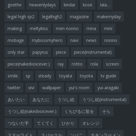
goethe
heavenlydays
kindai
kose
lala...
legal high sp2
legalhigh2
magazine
makemyday
making
meltykiss
men nonno
mina
mini
mobage
mybossmyhero
navi
news
nonno
only star
papyrus
piece
piece(instrumental)
piece(nakedvoicever.)
ray
rohto
rola
screen
smile
sp
steady
toyata
toyota
tv guide
twitter
vivi
wallpaper
yui's room
yui-aragaki
あいたい
あなたに
うつし絵
うつし絵(instrumental)
うつし絵(nakedvoicever.)
くちびるに歌を
そら
つないだ手
てくてく
ひかり
オレンジ
スターライト
スパークル
ソバニ
チキンラーメン