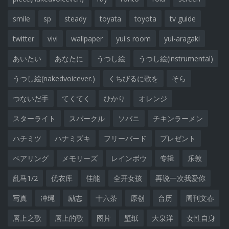
smile
sp
steady
toyata
toyota
tv guide
twitter
vivi
wallpaper
yui's room
yui-aragaki
あいたい
あなたに
うつし絵
うつし絵(instrumental)
うつし絵(nakedvoicever.)
くちびるに歌を
そら
つないだ手
てくてく
ひかり
オレンジ
スターライト
スパークル
ソバニ
チキンラーメン
ハチミツ
ハナミズキ
フリーバード
プレゼント
ペアリング
メモリーズ
レインボウ
专辑
乐敦
乱马1/2
优衣库
佳能
全开女孩
再说一次我爱你
写真
冲绳
励志
十六茶
原创
台历
周刊文春
唇上之歌
唇上的歌
图片
壁纸
大泉洋
女性自身