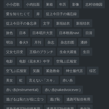
小小恋歌
小鸡拉面
巣箱
年历
影像
志村动物园
愛を知りたくて
扉
掟上今日子の備忘録
掟上今日子の备忘录
文字
新垣結衣
新垣结衣
旅色
日本
日本唱片大赏
日本映画navi
日清
明治
春火9
月刊
杂志
杂志扫图
潘婷
父女七日变
王様のブランチ
生命大躍進
生日
电影
电影《花水木》中字
空飛ぶ広報室
空飞ぶ広报室
笑颜
紧急救命
绅士服代言
综艺
美女
虹
言えない「スキ」
赤い糸
赤い糸(Instrumental)
赤い糸(nakedvoicever.)
逃げるは恥だが役に立つ
逃げ恥
逃跑可耻但有用
逃跑虽然可耻但很有用
逃避虽可耻但有用
進化論