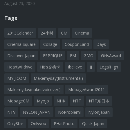
August 23, 2020
Tags
2013Calendar
24小时
CM
Cinema
Cinema Square
Collage
CouponLand
Days
Discover Japan
ESPRIQUE
FM
GMO
GirlsAward
Heartwilldrive
Hit's交换卡
Ibelieve
JJ
LegalHigh
MY J:COM
Makemyday(Instrumental)
Makemyday(nakedvoicever.)
MobageAward2011
MobageCM
Myojo
NHK
NTT
NTT东日本
NTV
NYLON JAPAN
NoProblem!
NylonJapan
OnlyStar
Onlyyou
PHatPhoto
Quick Japan