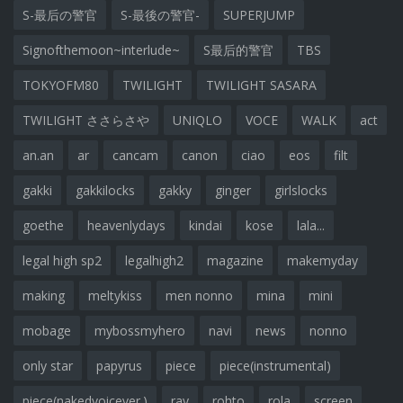
S-最后の警官
S-最後の警官-
SUPERJUMP
Signofthemoon~interlude~
S最后的警官
TBS
TOKYOFM80
TWILIGHT
TWILIGHT SASARA
TWILIGHT ささらさや
UNIQLO
VOCE
WALK
act
an.an
ar
cancam
canon
ciao
eos
filt
gakki
gakkilocks
gakky
ginger
girlslocks
goethe
heavenlydays
kindai
kose
lala...
legal high sp2
legalhigh2
magazine
makemyday
making
meltykiss
men nonno
mina
mini
mobage
mybossmyhero
navi
news
nonno
only star
papyrus
piece
piece(instrumental)
piece(nakedvoicever.)
ray
rohto
rola
screen