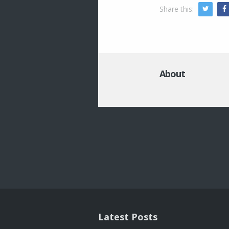
Share this:
Twitte
About
Post
navigat
Latest Posts