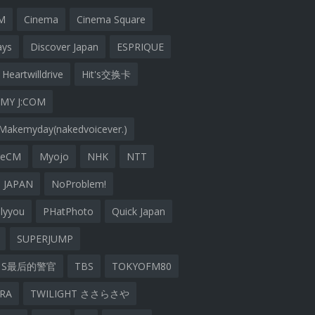
M
Cinema
Cinema Square
ays
Discover Japan
ESPRIQUE
Heartwilldrive
Hit's交换卡
MY J:COM
Makemyday(nakedvoicever.)
geCM
Myojo
NHK
NTT
 JAPAN
NoProblem!
lyyou
PHatPhoto
Quick Japan
SUPERJUMP
S最后的警官
TBS
TOKYOFM80
ARA
TWILIGHT ささらさや