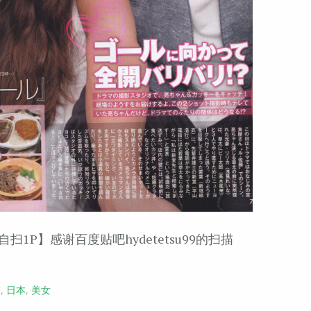
志自扫1P】感谢百度贴吧hydetetsu99的扫描
衣
,
日本
,
美女