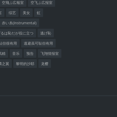
空飛ぶ広報室
空飞ぶ広报室
言
综艺
美女
虹
赤い糸(Instrumental)
げるは恥だが役に立つ
逃げ恥
耻但很有用
逃避虽可耻但有用
肌精
音乐
预告
飞翔情报室
麟之翼
黎明的沙耶
龙樱