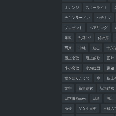
オレンジ
スターライト
チキンラーメン
ハチミツ
プレゼント
ペアリング
乐敦
乱马1/2
优衣库
写真
冲绳
励志
十六
唇上之歌
唇上的歌
图片
小小恋歌
小鸡拉面
巣箱
愛を知りたくて
扉
掟上
文字
新垣結衣
新垣结衣
日本映画navi
日清
明治
潘婷
父女七日变
王様の