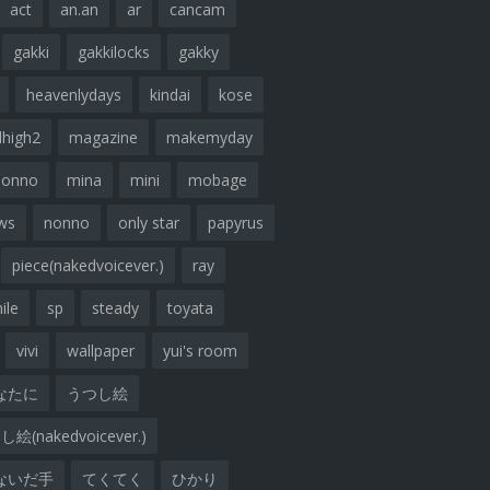
act
an.an
ar
cancam
gakki
gakkilocks
gakky
heavenlydays
kindai
kose
lhigh2
magazine
makemyday
nonno
mina
mini
mobage
ws
nonno
only star
papyrus
piece(nakedvoicever.)
ray
ile
sp
steady
toyata
vivi
wallpaper
yui's room
なたに
うつし絵
絵(nakedvoicever.)
ないだ手
てくてく
ひかり