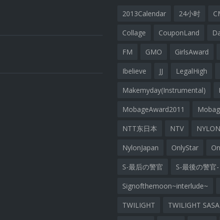
2013Calendar
24小时
C
Collage
CouponLand
D
FM
GMO
GirlsAward
Ibelieve
JJ
LegalHigh
Makemyday(Instrumental)
MobageAward2011
Moba
NTT东日本
NTV
NYLON
NylonJapan
OnlyStar
On
S-最后の警官
S-最後の警官-
Signofthemoon~interlude~
TWILIGHT
TWILIGHT SAS