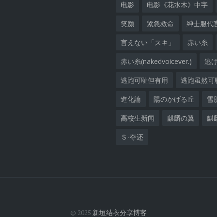
电影
电影《花水木》中字
笑颜
紧急救命
绅士服代
言えない「スキ」
赤い糸
赤い糸(nakedvoicever.)
逃
逃跑可耻但有用
逃跑虽然可
進化論
陽のかげる丘
雪
高校生新闻
麒麟の翼
麒
Ｓ-夺还
© 2025
新垣结衣分享博客