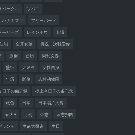
スパークル
ソバニ
ハナミズキ
フリーバード
メモリーズ
レインボウ
专辑
佳能
全开女孩
再说一次我爱你
茶
原创
台历
周刊文春
壁纸
大泉洋
女性自身
年历
影像
志村动物园
今日子の備忘録
掟上今日子の备忘录
旅色
日本
日本唱片大赏
春火9
月刊
杂志
杂志扫图
ブランチ
生命大躍進
生日