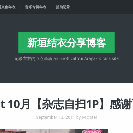
写真集年表
音乐专辑年表
捐助记录
新垣结衣分享博客
记录衣衣的点点滴滴-an unoffical Yui-Aragaki’s fans site
et 10月【杂志自扫1P】感
September 13, 2011
by Michael