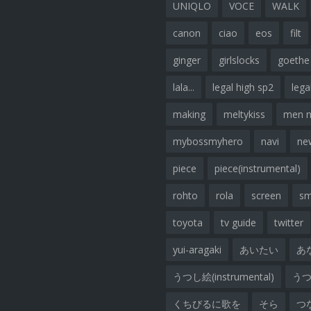
UNIQLO
VOCE
WALK
canon
ciao
eos
filt
ginger
girlslocks
goethe
lala...
legal high sp2
lega
making
meltykiss
men 
mybossmyhero
navi
ne
piece
piece(instrumental)
rohto
rola
screen
sm
toyota
tv guide
twitter
yui-aragaki
あいたい
あ
うつし絵(instrumental)
うつし
くちびるに歌を
そら
つ