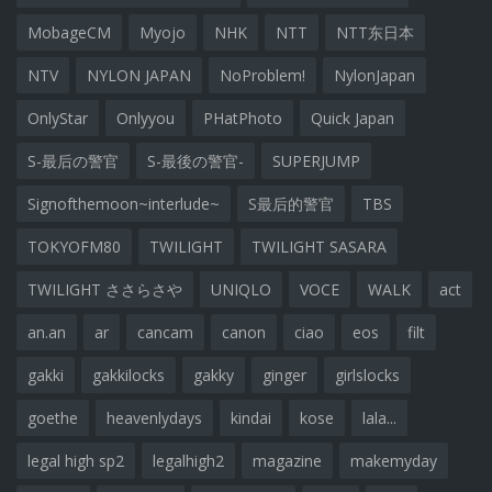
MobageCM
Myojo
NHK
NTT
NTT东日本
NTV
NYLON JAPAN
NoProblem!
NylonJapan
OnlyStar
Onlyyou
PHatPhoto
Quick Japan
S-最后の警官
S-最後の警官-
SUPERJUMP
Signofthemoon~interlude~
S最后的警官
TBS
TOKYOFM80
TWILIGHT
TWILIGHT SASARA
TWILIGHT ささらさや
UNIQLO
VOCE
WALK
act
an.an
ar
cancam
canon
ciao
eos
filt
gakki
gakkilocks
gakky
ginger
girlslocks
goethe
heavenlydays
kindai
kose
lala...
legal high sp2
legalhigh2
magazine
makemyday