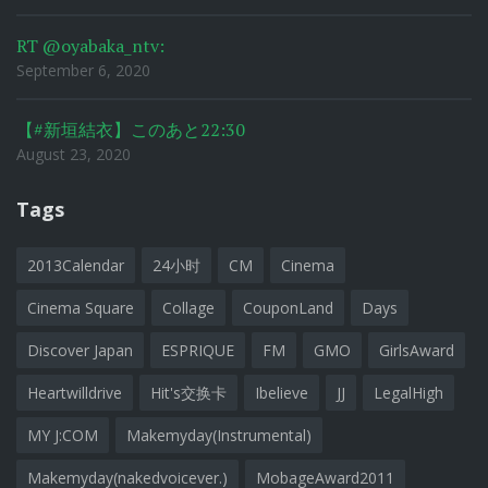
RT @oyabaka_ntv:
September 6, 2020
【#新垣結衣】このあと22:30
August 23, 2020
Tags
2013Calendar
24小时
CM
Cinema
Cinema Square
Collage
CouponLand
Days
Discover Japan
ESPRIQUE
FM
GMO
GirlsAward
Heartwilldrive
Hit's交换卡
Ibelieve
JJ
LegalHigh
MY J:COM
Makemyday(Instrumental)
Makemyday(nakedvoicever.)
MobageAward2011