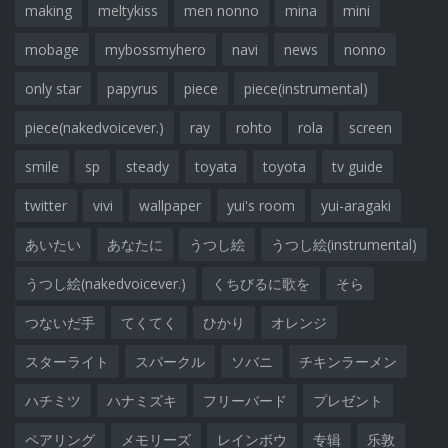
making
meltykiss
men nonno
mina
mini
mobage
mybossmyhero
navi
news
nonno
only star
papyrus
piece
piece(instrumental)
piece(nakedvoicever.)
ray
rohto
rola
screen
smile
sp
steady
toyata
toyota
tv guide
twitter
vivi
wallpaper
yui's room
yui-aragaki
あいたい
あなたに
うつし絵
うつし絵(instrumental)
うつし絵(nakedvoicever.)
くちびるに歌を
そら
つないだ手
てくてく
ひかり
オレンジ
スターライト
スパークル
ソバニ
チキンラーメン
ハチミツ
ハナミズキ
フリーバード
プレゼント
ペアリング
メモリーズ
レインボウ
专辑
乐敦