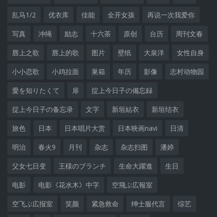
乱马1/2
优衣库
佳能
全开女孩
再说一次我爱你
写真
冲绳
励志
十六茶
原创
台历
周刊文春
唇上之歌
唇上的歌
图片
壁纸
大泉洋
女性自身
小小恋歌
小鸡拉面
巣箱
年历
影像
志村动物园
愛を知りたくて
扉
掟上今日子の備忘録
掟上今日子の备忘录
文字
新垣結衣
新垣结衣
旅色
日本
日本唱片大赏
日本映画navi
日清
明治
春火9
月刊
杂志
杂志扫图
潘婷
父女七日变
王様のブランチ
生命大躍進
生日
电影
电影《花水木》中字
空飛ぶ広報室
空飞ぶ広报室
笑颜
紧急救命
绅士服代言
综艺