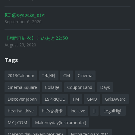
RT @oyabaka_ntv:
September 6, 2020
【#新垣結衣】このあと22:30
August 23, 2020
Tags
2013Calendar
24小时
CM
Cinema
Cinema Square
Collage
CouponLand
Days
Discover Japan
ESPRIQUE
FM
GMO
GirlsAward
Heartwilldrive
Hit's交换卡
Ibelieve
JJ
LegalHigh
MY J:COM
Makemyday(Instrumental)
Makemyday(nakedvoicever.)
MobageAward2011