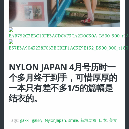
NYLON JAPAN 4月号历时一
个多月终于到手，可惜厚厚的
一本只有差不多1/5的篇幅是
结衣的。
Tags:
gakki
,
gakky
,
NylonJapan
,
smile
,
新垣结衣
,
日本
,
美女