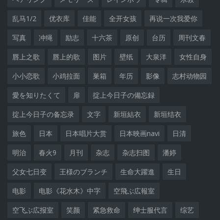
乱马1/2
优衣库
佳能
全开女孩
再说一次我爱你
写真
冲绳
励志
十六茶
原创
台历
周刊文春
唇上之歌
唇上的歌
图片
壁纸
大泉洋
女性自身
小小恋歌
小鸡拉面
巣箱
年历
影像
志村动物园
愛を知りたくて
扉
掟上今日子の備忘録
掟上今日子の备忘录
文字
新垣結衣
新垣结衣
旅色
日本
日本唱片大赏
日本映画navi
日清
明治
春火9
月刊
杂志
杂志扫图
潘婷
父女七日变
王様のブランチ
生命大躍進
生日
电影
电影《花水木》中字
空飛ぶ広報室
空飞ぶ広报室
笑颜
紧急救命
绅士服代言
综艺