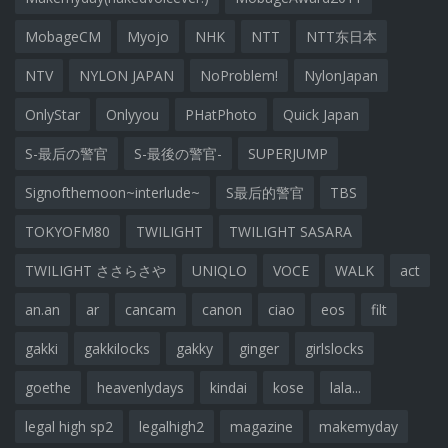
MobageCM
Myojo
NHK
NTT
NTT东日本
NTV
NYLON JAPAN
NoProblem!
NylonJapan
OnlyStar
Onlyyou
PHatPhoto
Quick Japan
S-最后の警官
S-最後の警官-
SUPERJUMP
Signofthemoon~interlude~
S最后的警官
TBS
TOKYOFM80
TWILIGHT
TWILIGHT SASARA
TWILIGHT ささらさや
UNIQLO
VOCE
WALK
act
an.an
ar
cancam
canon
ciao
eos
filt
gakki
gakkilocks
gakky
ginger
girlslocks
goethe
heavenlydays
kindai
kose
lala...
legal high sp2
legalhigh2
magazine
makemyday