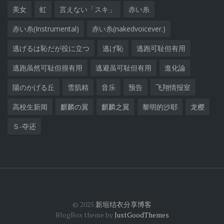
美女
虹
言えない「スキ」
赤い糸
赤い糸(Instrumental)
赤い糸(nakedvoicever.)
逃げるは恥だが役に立つ
逃げ恥
逃跑可耻但有用
逃跑虽然可耻但很有用
逃避虽可耻但有用
進化論
陽のかげる丘
雪肌精
音乐
预告
飞翔情报室
高校生新闻
麒麟の翼
麒麟之翼
黎明的沙耶
龙樱
Ｓ-夺还
© 2025
新垣结衣分享博客
BlogBox theme by
JustGoodThemes