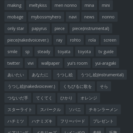
making
meltykiss
men nonno
mina
mini
mobage
mybossmyhero
navi
news
nonno
only star
papyrus
piece
piece(instrumental)
piece(nakedvoicever.)
ray
rohto
rola
screen
smile
sp
steady
toyata
toyota
tv guide
twitter
vivi
wallpaper
yui's room
yui-aragaki
あいたい
あなたに
うつし絵
うつし絵(instrumental)
うつし絵(nakedvoicever.)
くちびるに歌を
そら
つないだ手
てくてく
ひかり
オレンジ
スターライト
スパークル
ソバニ
チキンラーメン
ハチミツ
ハナミズキ
フリーバード
プレゼント
ペアリング
メモリーズ
レインボウ
专辑
乐敦