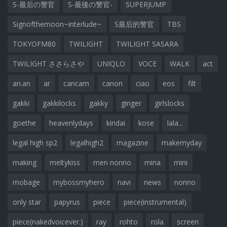
S-最后の警官
S-最後の警官-
SUPERJUMP
Signofthemoon~interlude~
S最后的警官
TBS
TOKYOFM80
TWILIGHT
TWILIGHT SASARA
TWILIGHT ささらさや
UNIQLO
VOCE
WALK
act
an.an
ar
cancam
canon
ciao
eos
filt
gakki
gakkilocks
gakky
ginger
girlslocks
goethe
heavenlydays
kindai
kose
lala...
legal high sp2
legalhigh2
magazine
makemyday
making
meltykiss
men nonno
mina
mini
mobage
mybossmyhero
navi
news
nonno
only star
papyrus
piece
piece(instrumental)
piece(nakedvoicever.)
ray
rohto
rola
screen