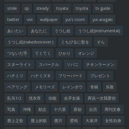
smile
sp
steady
toyata
toyota
tv guide
twitter
vivi
wallpaper
yui's room
yui-aragaki
あいたい
あなたに
うつし絵
うつし絵(instrumental)
うつし絵(nakedvoicever.)
くちびるに歌を
そら
つないだ手
てくてく
ひかり
オレンジ
スターライト
スパークル
ソバニ
チキンラーメン
ハチミツ
ハナミズキ
フリーバード
プレゼント
ペアリング
メモリーズ
レインボウ
专辑
乐敦
乱马1/2
优衣库
佳能
全开女孩
再说一次我爱你
写真
冲绳
励志
十六茶
原创
台历
周刊文春
唇上之歌
唇上的歌
图片
壁纸
大泉洋
女性自身