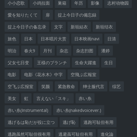
小小恋歌
小鸡拉面
巣箱
年历
影像
志村动物园
愛を知りたくて
扉
掟上今日子の備忘録
掟上今日子の备忘录
文字
新垣結衣
新垣结衣
旅色
日本
日本唱片大赏
日本映画navi
日清
明治
春火9
月刊
杂志
杂志扫图
潘婷
父女七日变
王様のブランチ
生命大躍進
生日
电影
电影《花水木》中字
空飛ぶ広報室
空飞ぶ広报室
笑颜
紧急救命
绅士服代言
综艺
美女
虹
言えない「スキ」
赤い糸
赤い糸(Instrumental)
赤い糸(nakedvoicever.)
逃げるは恥だが役に立つ
逃げ恥
逃跑可耻但有用
逃跑虽然可耻但很有用
逃避虽可耻但有用
進化論