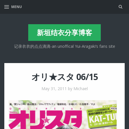
Sea
MENU
新垣结衣分享博客
记录衣衣的点点滴滴-an unoffical Yui-Aragaki’s fans site
オリ★スタ 06/15
May 31, 2011
by Michael