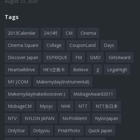
August 23, 2020
Tags
2013Calendar
24小时
CM
Cinema
Cinema Square
Collage
CouponLand
Days
Discover Japan
ESPRIQUE
FM
GMO
GirlsAward
Heartwilldrive
Hit's交换卡
Ibelieve
JJ
LegalHigh
MY J:COM
Makemyday(Instrumental)
Makemyday(nakedvoicever.)
MobageAward2011
MobageCM
Myojo
NHK
NTT
NTT东日本
NTV
NYLON JAPAN
NoProblem!
NylonJapan
OnlyStar
Onlyyou
PHatPhoto
Quick Japan