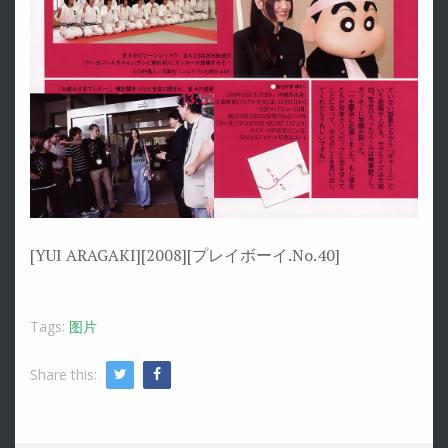
[YUI ARAGAKI][2008][プレイボーイ.No.40]
Tags:
图片
Share this:
Twitter
Facebook