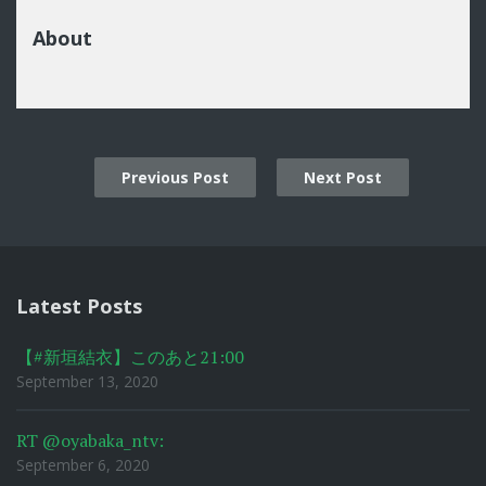
About
Previous Post
Next Post
Post
navigation
Latest Posts
【#新垣結衣】このあと21:00
September 13, 2020
RT @oyabaka_ntv:
September 6, 2020