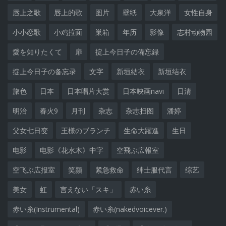
唇上之歌
唇上的歌
图片
壁纸
大泉洋
女性自身
小小恋歌
小鸡拉面
巣箱
年历
影像
志村动物园
愛を知りたくて
扉
掟上今日子の備忘録
掟上今日子の备忘录
文字
新垣結衣
新垣结衣
旅色
日本
日本唱片大赏
日本映画navi
日清
明治
春火9
月刊
杂志
杂志扫图
潘婷
父女七日变
王様のブランチ
生命大躍進
生日
电影
电影《花水木》中字
空飛ぶ広報室
空飞ぶ広报室
笑颜
紧急救命
绅士服代言
综艺
美女
虹
言えない「スキ」
赤い糸
赤い糸(Instrumental)
赤い糸(nakedvoicever.)