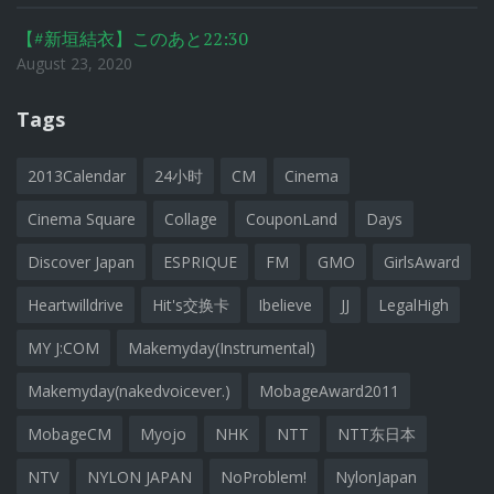
【#新垣結衣】このあと22:30
August 23, 2020
Tags
2013Calendar
24小时
CM
Cinema
Cinema Square
Collage
CouponLand
Days
Discover Japan
ESPRIQUE
FM
GMO
GirlsAward
Heartwilldrive
Hit's交换卡
Ibelieve
JJ
LegalHigh
MY J:COM
Makemyday(Instrumental)
Makemyday(nakedvoicever.)
MobageAward2011
MobageCM
Myojo
NHK
NTT
NTT东日本
NTV
NYLON JAPAN
NoProblem!
NylonJapan