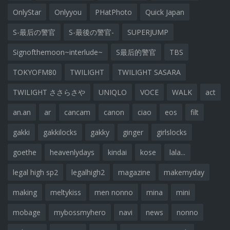
OnlyStar
Onlyyou
PHatPhoto
Quick Japan
S-最后の警官
S-最後の警官-
SUPERJUMP
Signofthemoon~interlude~
S最后的警官
TBS
TOKYOFM80
TWILIGHT
TWILIGHT SASARA
TWILIGHT ささらさや
UNIQLO
VOCE
WALK
act
an.an
ar
cancam
canon
ciao
eos
filt
gakki
gakkilocks
gakky
ginger
girlslocks
goethe
heavenlydays
kindai
kose
lala...
legal high sp2
legalhigh2
magazine
makemyday
making
meltykiss
men nonno
mina
mini
mobage
mybossmyhero
navi
news
nonno