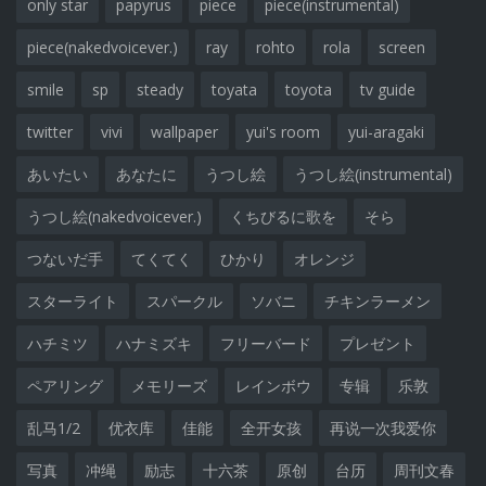
only star
papyrus
piece
piece(instrumental)
piece(nakedvoicever.)
ray
rohto
rola
screen
smile
sp
steady
toyata
toyota
tv guide
twitter
vivi
wallpaper
yui's room
yui-aragaki
あいたい
あなたに
うつし絵
うつし絵(instrumental)
うつし絵(nakedvoicever.)
くちびるに歌を
そら
つないだ手
てくてく
ひかり
オレンジ
スターライト
スパークル
ソバニ
チキンラーメン
ハチミツ
ハナミズキ
フリーバード
プレゼント
ペアリング
メモリーズ
レインボウ
专辑
乐敦
乱马1/2
优衣库
佳能
全开女孩
再说一次我爱你
写真
冲绳
励志
十六茶
原创
台历
周刊文春