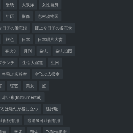
壁纸
大泉洋
女性自身
年历
影像
志村动物园
今日子の備忘録
掟上今日子の备忘录
旅色
日本
日本唱片大赏
春火9
月刊
杂志
杂志扫图
ブランチ
生命大躍進
生日
空飛ぶ広報室
空飞ぶ広报室
言
综艺
美女
虹
赤い糸(Instrumental)
げるは恥だが役に立つ
逃げ恥
耻但很有用
逃避虽可耻但有用
肌精
音乐
预告
飞翔情报室