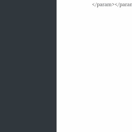
</param>
</para