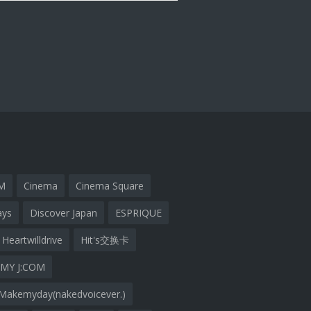
M
Cinema
Cinema Square
ays
Discover Japan
ESPRIQUE
Heartwilldrive
Hit's交换卡
MY J:COM
Makemyday(nakedvoicever.)