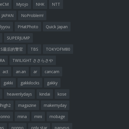
geCM
Myojo
NHK
NTT
 JAPAN
NoProblem!
lyyou
PHatPhoto
Quick Japan
SUPERJUMP
S最后的警官
TBS
TOKYOFM80
ARA
TWILIGHT ささらさや
act
an.an
ar
cancam
gakki
gakkilocks
gakky
heavenlydays
kindai
kose
lhigh2
magazine
makemyday
nonno
mina
mini
mobage
ws
nonno
only star
papyrus