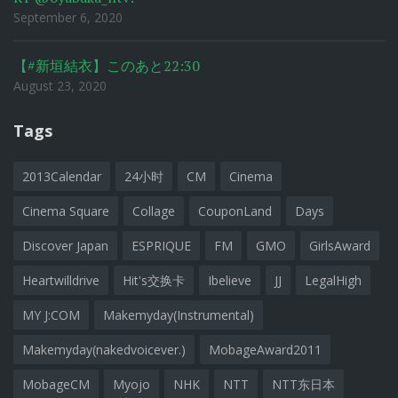
September 6, 2020
【#新垣結衣】このあと22:30
August 23, 2020
Tags
2013Calendar
24小时
CM
Cinema
Cinema Square
Collage
CouponLand
Days
Discover Japan
ESPRIQUE
FM
GMO
GirlsAward
Heartwilldrive
Hit's交换卡
Ibelieve
JJ
LegalHigh
MY J:COM
Makemyday(Instrumental)
Makemyday(nakedvoicever.)
MobageAward2011
MobageCM
Myojo
NHK
NTT
NTT东日本