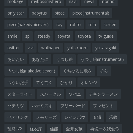
mobage
mybossmyhero
navi
news
nonno
only star
papyrus
piece
piece(instrumental)
piece(nakedvoicever.)
ray
rohto
rola
screen
smile
sp
steady
toyata
toyota
tv guide
twitter
vivi
wallpaper
yui's room
yui-aragaki
あいたい
あなたに
うつし絵
うつし絵(instrumental)
うつし絵(nakedvoicever.)
くちびるに歌を
そら
つないだ手
てくてく
ひかり
オレンジ
スターライト
スパークル
ソバニ
チキンラーメン
ハチミツ
ハナミズキ
フリーバード
プレゼント
ペアリング
メモリーズ
レインボウ
专辑
乐敦
乱马1/2
优衣库
佳能
全开女孩
再说一次我爱你