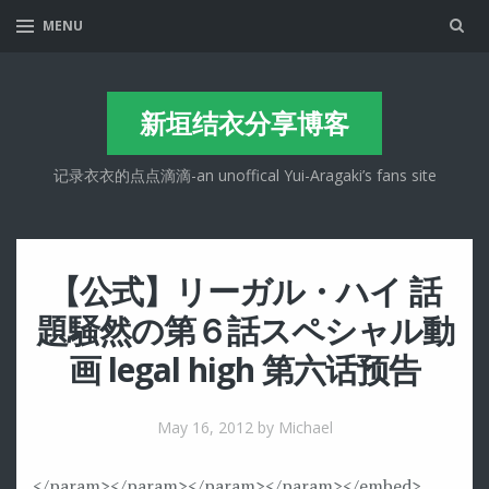
Sea
MENU
新垣结衣分享博客
记录衣衣的点点滴滴-an unoffical Yui-Aragaki’s fans site
【公式】リーガル・ハイ 話
題騒然の第６話スペシャル動
画 legal high 第六话预告
May 16, 2012
by Michael
</param>
</param>
</param>
</param>
</embed>