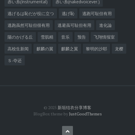
赤い糸(Instrumental)
赤い糸(nakedvoicever.)
逃げるは恥だが役に立つ
逃げ恥
逃跑可耻但有用
逃跑虽然可耻但很有用
逃避虽可耻但有用
進化論
陽のかげる丘
雪肌精
音乐
预告
飞翔情报室
高校生新闻
麒麟の翼
麒麟之翼
黎明的沙耶
龙樱
Ｓ-夺还
© 2025
新垣结衣分享博客
BlogBox theme by
JustGoodThemes
Back