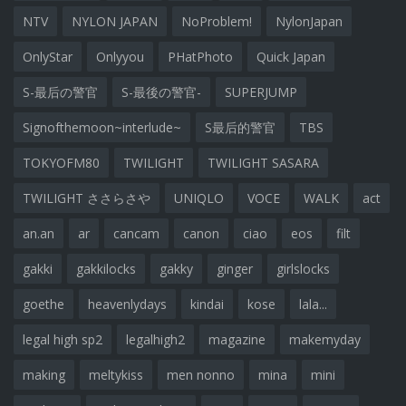
NTV
NYLON JAPAN
NoProblem!
NylonJapan
OnlyStar
Onlyyou
PHatPhoto
Quick Japan
S-最后の警官
S-最後の警官-
SUPERJUMP
Signofthemoon~interlude~
S最后的警官
TBS
TOKYOFM80
TWILIGHT
TWILIGHT SASARA
TWILIGHT ささらさや
UNIQLO
VOCE
WALK
act
an.an
ar
cancam
canon
ciao
eos
filt
gakki
gakkilocks
gakky
ginger
girlslocks
goethe
heavenlydays
kindai
kose
lala...
legal high sp2
legalhigh2
magazine
makemyday
making
meltykiss
men nonno
mina
mini