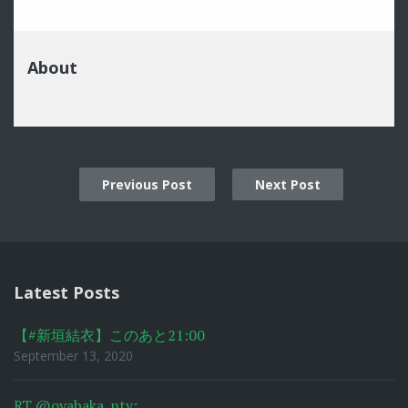
About
Previous Post
Next Post
Post
navigation
Latest Posts
【#新垣結衣】このあと21:00
September 13, 2020
RT @oyabaka_ntv: