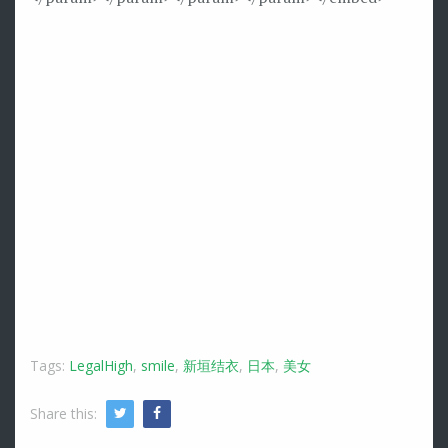
Tags:
LegalHigh
,
smile
,
新垣结衣
,
日本
,
美女
Share this:
Twitter
Facebook