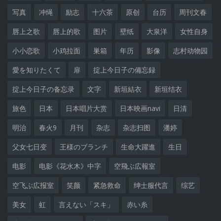
写真
冲绳
励志
十六茶
原创
台历
周刊文春
唇上之歌
唇上的歌
图片
壁纸
大泉洋
女性自身
小小恋歌
小鸡拉面
巣箱
年历
影像
志村动物园
愛を知りたくて
扉
掟上今日子の備忘録
掟上今日子の备忘录
文字
新垣結衣
新垣结衣
旅色
日本
日本唱片大赏
日本映画navi
日清
明治
春火9
月刊
杂志
杂志扫图
潘婷
父女七日变
王様のブランチ
生命大躍進
生日
电影
电影《花水木》中字
空飛ぶ広報室
空飞ぶ広报室
笑颜
紧急救命
绅士服代言
综艺
美女
虹
言えない「スキ」
赤い糸