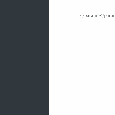
</param>
</para