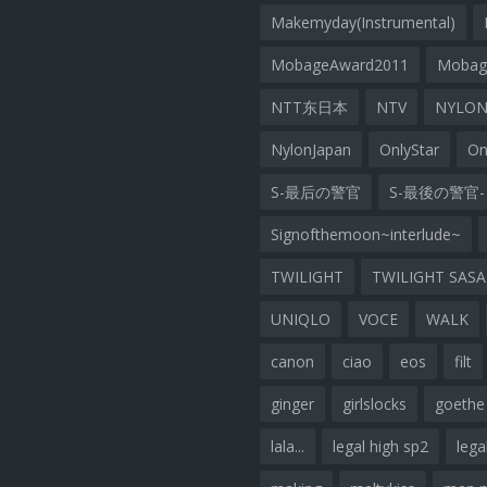
Makemyday(Instrumental)
MobageAward2011
Moba
NTT东日本
NTV
NYLON
NylonJapan
OnlyStar
On
S-最后の警官
S-最後の警官-
Signofthemoon~interlude~
TWILIGHT
TWILIGHT SAS
UNIQLO
VOCE
WALK
canon
ciao
eos
filt
ginger
girlslocks
goethe
lala...
legal high sp2
lega