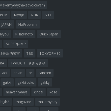
Makemyday(nakedvoicever.)
geCM
Myojo
NHK
NTT
 JAPAN
NoProblem!
lyyou
PHatPhoto
Quick Japan
SUPERJUMP
S最后的警官
TBS
TOKYOFM80
ARA
TWILIGHT ささらさや
act
an.an
ar
cancam
gakki
gakkilocks
gakky
heavenlydays
kindai
kose
lhigh2
magazine
makemyday