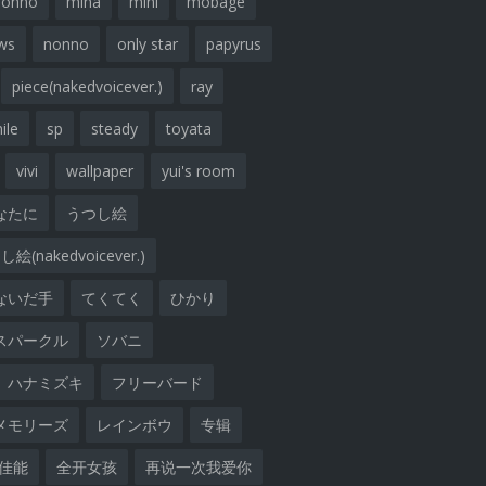
nonno
mina
mini
mobage
ws
nonno
only star
papyrus
piece(nakedvoicever.)
ray
ile
sp
steady
toyata
vivi
wallpaper
yui's room
なたに
うつし絵
絵(nakedvoicever.)
ないだ手
てくてく
ひかり
スパークル
ソバニ
ハナミズキ
フリーバード
メモリーズ
レインボウ
专辑
佳能
全开女孩
再说一次我爱你