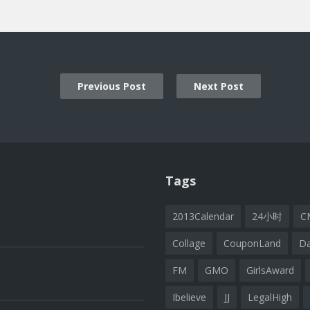
Previous Post
Next Post
ion
Tags
2013Calendar
24小时
C
Collage
CouponLand
D
FM
GMO
GirlsAward
Ibelieve
JJ
LegalHigh