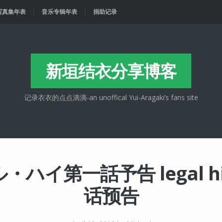
写真集年表
音乐专辑年表
捐助记录
新垣结衣分享博客
记录衣衣的点点滴滴-an unoffical Yui-Aragaki’s fans site
・ハイ第一話予告 legal hi
话预告