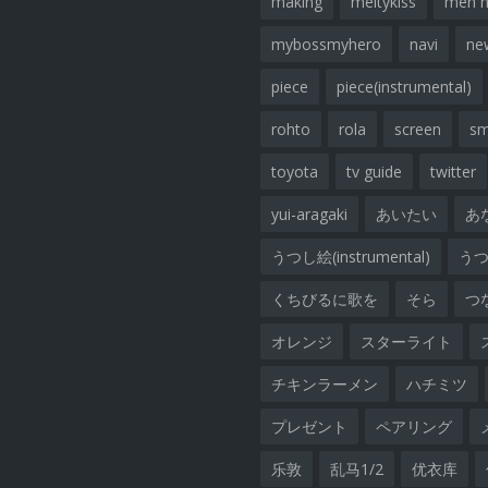
making
meltykiss
men 
mybossmyhero
navi
ne
piece
piece(instrumental)
rohto
rola
screen
sm
toyota
tv guide
twitter
yui-aragaki
あいたい
あ
うつし絵(instrumental)
うつし
くちびるに歌を
そら
つ
オレンジ
スターライト
チキンラーメン
ハチミツ
プレゼント
ペアリング
乐敦
乱马1/2
优衣库