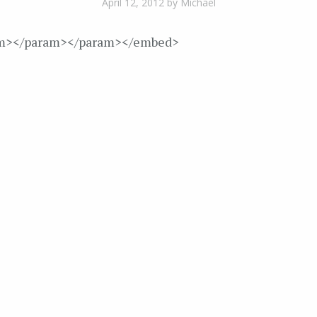
April 12, 2012
by Michael
m>
</param>
</param>
</embed>