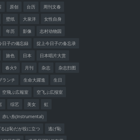
茶
原创
台历
周刊文春
壁纸
大泉洋
女性自身
年历
影像
志村动物园
今日子の備忘録
掟上今日子の备忘录
旅色
日本
日本唱片大赏
春火9
月刊
杂志
杂志扫图
ブランチ
生命大躍進
生日
空飛ぶ広報室
空飞ぶ広报室
言
综艺
美女
虹
赤い糸(Instrumental)
げるは恥だが役に立つ
逃げ恥