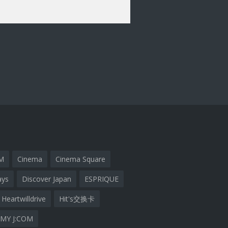
M
Cinema
Cinema Square
ays
Discover Japan
ESPRIQUE
Heartwilldrive
Hit's交换卡
MY J:COM