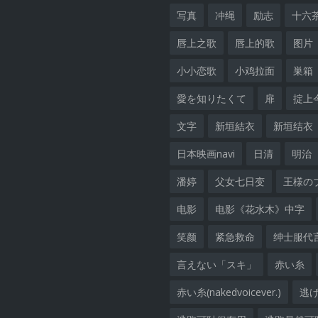
写真
冲绳
励志
十六
唇上之歌
唇上的歌
图片
小小恋歌
小鸡拉面
巣箱
愛を知りたくて
扉
掟上
文字
新垣結衣
新垣结衣
日本映画navi
日清
明治
潘婷
父女七日变
王様の
电影
电影《花水木》中字
笑颜
紧急救命
绅士服代
言えない「スキ」
赤い糸
赤い糸(nakedvoicever.)
逃