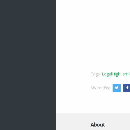
Tags:
LegalHigh
,
smi
Share this:
Twitte
About