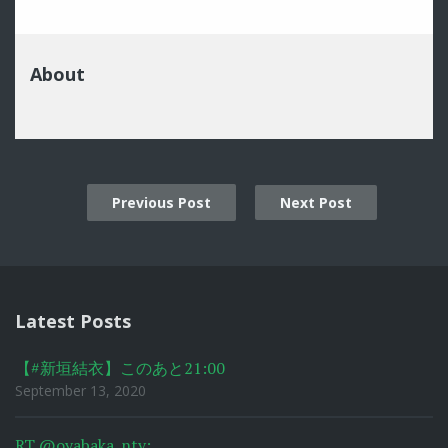
About
Previous Post
Next Post
Post
navigation
Latest Posts
【#新垣結衣】このあと21:00
September 13, 2020
RT @oyabaka_ntv: