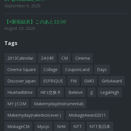
September 6, 2020
【#新垣結衣】このあと22:30
August 23, 2020
Tags
2013Calendar
24小时
CM
Cinema
Cinema Square
Collage
CouponLand
Days
Discover Japan
ESPRIQUE
FM
GMO
GirlsAward
Heartwilldrive
Hit's交换卡
Ibelieve
JJ
LegalHigh
MY J:COM
Makemyday(Instrumental)
Makemyday(nakedvoicever.)
MobageAward2011
MobageCM
Myojo
NHK
NTT
NTT东日本