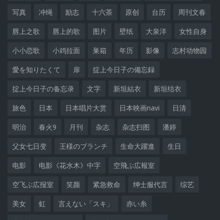
写真
冲绳
励志
十六茶
原创
台历
周刊文春
唇上之歌
唇上的歌
图片
壁纸
大泉洋
女性自身
小小恋歌
小鸡拉面
巣箱
年历
影像
志村动物园
愛を知りたくて
扉
掟上今日子の備忘録
掟上今日子の备忘录
文字
新垣結衣
新垣结衣
旅色
日本
日本唱片大赏
日本映画navi
日清
明治
春火9
月刊
杂志
杂志扫图
潘婷
父女七日变
王様のブランチ
生命大躍進
生日
电影
电影《花水木》中字
空飛ぶ広報室
空飞ぶ広报室
笑颜
紧急救命
绅士服代言
综艺
美女
虹
言えない「スキ」
赤い糸