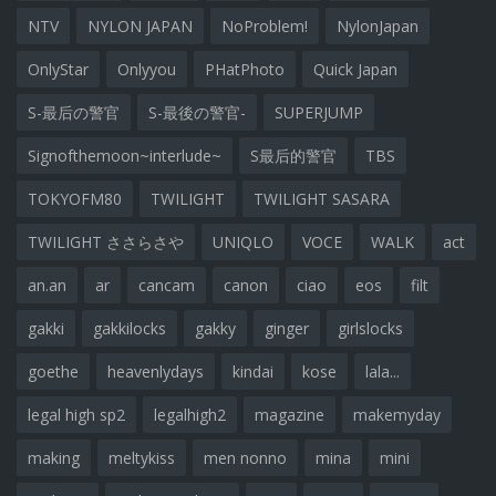
NTV
NYLON JAPAN
NoProblem!
NylonJapan
OnlyStar
Onlyyou
PHatPhoto
Quick Japan
S-最后の警官
S-最後の警官-
SUPERJUMP
Signofthemoon~interlude~
S最后的警官
TBS
TOKYOFM80
TWILIGHT
TWILIGHT SASARA
TWILIGHT ささらさや
UNIQLO
VOCE
WALK
act
an.an
ar
cancam
canon
ciao
eos
filt
gakki
gakkilocks
gakky
ginger
girlslocks
goethe
heavenlydays
kindai
kose
lala...
legal high sp2
legalhigh2
magazine
makemyday
making
meltykiss
men nonno
mina
mini