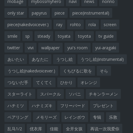
mobage
mybossmyhero
navi
news
nonno
only star
papyrus
piece
piece(instrumental)
piece(nakedvoicever.)
ray
rohto
rola
screen
smile
sp
steady
toyata
toyota
tv guide
twitter
vivi
wallpaper
yui's room
yui-aragaki
あいたい
あなたに
うつし絵
うつし絵(instrumental)
うつし絵(nakedvoicever.)
くちびるに歌を
そら
つないだ手
てくてく
ひかり
オレンジ
スターライト
スパークル
ソバニ
チキンラーメン
ハチミツ
ハナミズキ
フリーバード
プレゼント
ペアリング
メモリーズ
レインボウ
专辑
乐敦
乱马1/2
优衣库
佳能
全开女孩
再说一次我爱你