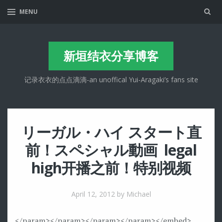
Sea
MENU
新垣结衣分享博客
记录衣衣的点点滴滴-an unoffical Yui-Aragaki’s fans site
リーガル・ハイ スタート直
前！スペシャル動画 legal
high开播之前！特别视频
April 12, 2012
by Michael
</param>
</param>
</param>
</param>
</embed>