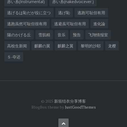
赤い糸(Instrumental)
赤い糸(nakedvoicever.)
逃げるは恥だが役に立つ
逃げ恥
逃跑可耻但有用
逃跑虽然可耻但很有用
逃避虽可耻但有用
進化論
陽のかげる丘
雪肌精
音乐
预告
飞翔情报室
高校生新闻
麒麟の翼
麒麟之翼
黎明的沙耶
龙樱
Ｓ-夺还
© 2025
新垣结衣分享博客
BlogBox theme by
JustGoodThemes
Back