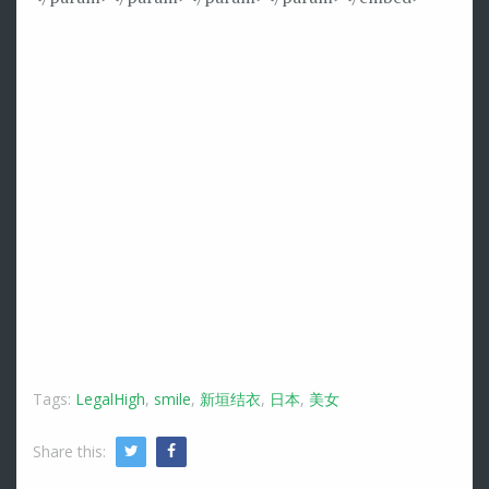
Tags:
LegalHigh
,
smile
,
新垣结衣
,
日本
,
美女
Share this:
Twitter
Facebook